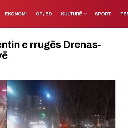
EKONOMI
OP / ED
KULTURË
SPORT
TE
ntin e rrugës Drenas-
vë