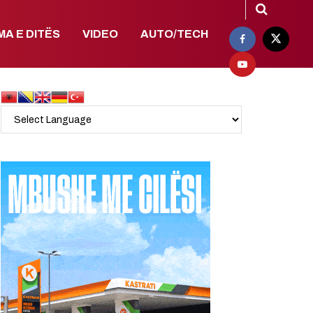
MA E DITËS
VIDEO
AUTO/TECH