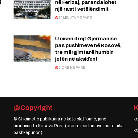
ë
në Ferizaj, parandalohet
një rast i vetëlëndimit
54 MINUTA MË PARË
U nisën drejt Gjermanisë
pas pushimeve në Kosovë,
tre mërgimtarë humbin
jetën në aksiďent
2 ORË MË PARË
@Copyright
© Shkrimet e publikuara në këtë platformë, janë
k
r
prodhime të Kosova Post (ose të mediumeve me të cilat
k
bashkëpunon).