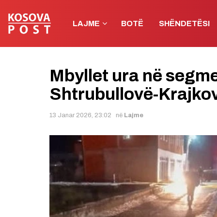
LAJME
BOTË
SHËNDETËSI
Mbyllet ura në segme
Shtrubullovë-Krajko
13 Janar 2026, 23:02
në
Lajme