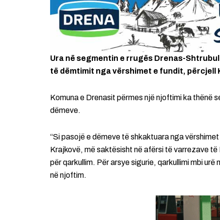
Ura në segmentin e rrugës Drenas-Shtrubul
të dëmtimit nga vërshimet e fundit, përcjel
Komuna e Drenasit përmes një njoftimi ka thënë se
dëmeve.
“Si pasojë e dëmeve të shkaktuara nga vërshimet 
Krajkovë, më saktësisht në afërsi të varrezave të
për qarkullim. Për arsye sigurie, qarkullimi mbi urë
në njoftim.