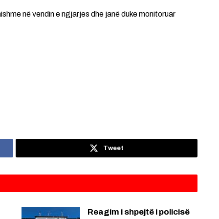
anishme në vendin e ngjarjes dhe janë duke monitoruar
Tweet
Reagim i shpejtë i policisë