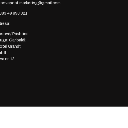
osovapost.marketing@gmail.com
383 49 890 321
dresa:
sovë/ Prishtinë
uga: Garibaldi;
otel Grand’;
ti II
ra nr. 13