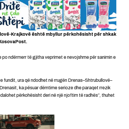
lovë-Krajkovë është mbyllur përkohësisht për shkak
l KosovaPost.
 po ndërmerr të gjitha veprimet e nevojshme për sanimin e
e fundit, ura që ndodhet në rrugën Drenas–Shtrubullovë–
 Drenasit, ka pësuar dëmtime serioze dhe paraqet rrezik
 ndalohet përkohësisht deri në një njoftim të radhës”, thuhet