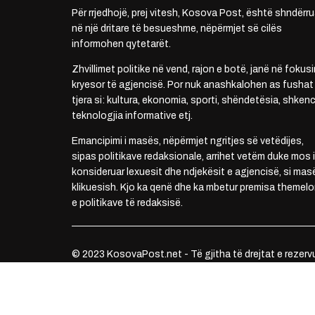
Për rrjedhojë, prej vitesh, Kosova Post, është shndërru
në një dritare të besueshme, nëpërmjet së cilës
informohen qytetarët.
Zhvillimet politike në vend, rajon e botë, janë në fokusi
kryesor të agjencisë. Por nuk anashkalohen as fushat
tjera si: kultura, ekonomia, sporti, shëndetësia, shkenc
teknologjia informative etj.
Emancipimi i masës, nëpërmjet ngritjes së vetëdijes,
sipas politikave redaksionale, arrihet vetëm duke mos i
konsideruar lexuesit dhe ndjekësit e agjencisë, si mas
klikuesish. Kjo ka qenë dhe ka mbetur premisa themelo
e politikave të redaksisë.
© 2023 KosovaPost.net - Të gjitha të drejtat e rezerv