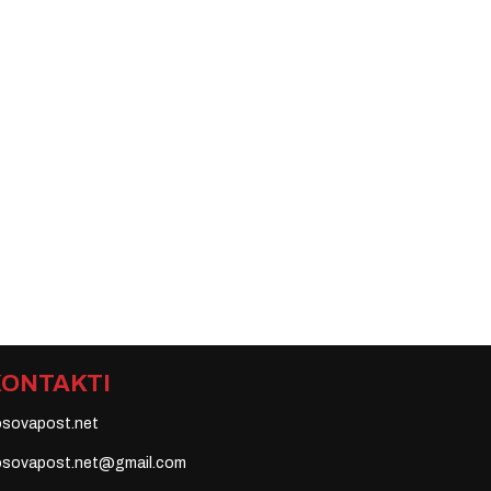
KONTAKTI
osovapost.net
osovapost.net@gmail.com