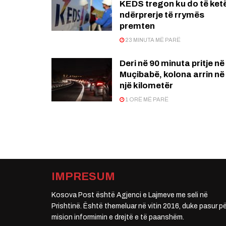
KEDS tregon ku do të ket
ndërprerje të rrymës
premten
23 MINUTA MË PARË
Deri në 90 minuta pritje në
Muçibabë, kolona arrin në
një kilometër
1 ORË MË PARË
IMPRESUM
Kosova Post është Agjenci e Lajmeve me seli në
Prishtinë. Është themeluar në vitin 2016, duke pasur pë
mision informimin e drejtë e të paanshëm.