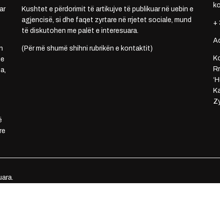
k
ar
Kushtet e përdorimit të artikujve të publikuar në uebin e
agjencisë, si dhe faqet zyrtare në rrjetet sociale, mund
+ 
të diskutohen me palët e interesuara.
A
n
(Për më shumë shihni rubrikën e kontaktit)
Ko
 e
Rr
a,
‘H
Ka
Zy
ë
re
uara.