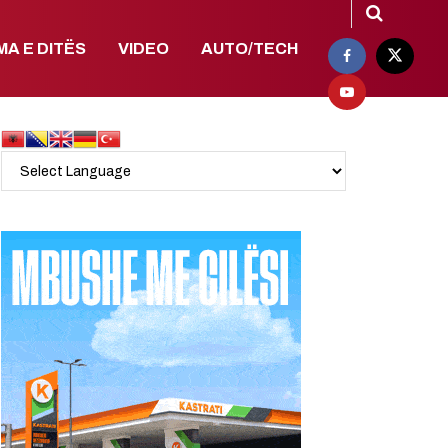
MA E DITËS
VIDEO
AUTO/TECH