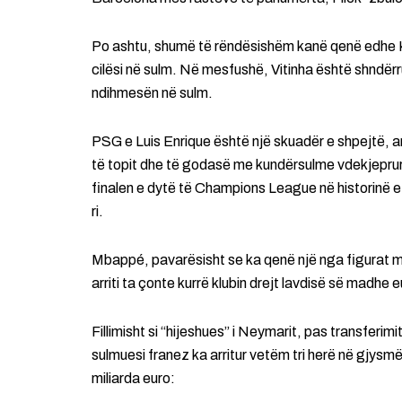
Po ashtu, shumë të rëndësishëm kanë qenë edhe Kva
cilësi në sulm. Në mesfushë, Vitinha është shndër
ndihmesën në sulm.
PSG e Luis Enrique është një skuadër e shpejtë, a
të topit dhe të godasë me kundërsulme vdekjeprur
finalen e dytë të Champions League në historinë e k
ri.
Mbappé, pavarësisht se ka qenë një nga figurat 
arriti ta çonte kurrë klubin drejt lavdisë së madhe 
Fillimisht si “hijeshues” i Neymarit, pas transferimit
sulmuesi franez ka arritur vetëm tri herë në gjy
miliarda euro: