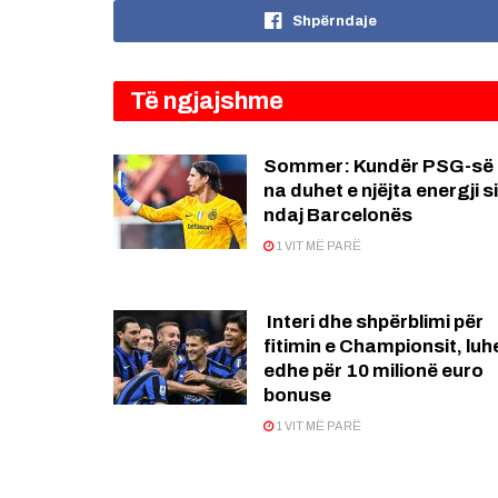
Shpërndaje
Të ngjajshme
Sommer: Kundër PSG-së
na duhet e njëjta energji si
ndaj Barcelonës
1 VIT MË PARË
Interi dhe shpërblimi për
fitimin e Championsit, luh
edhe për 10 milionë euro
bonuse
1 VIT MË PARË