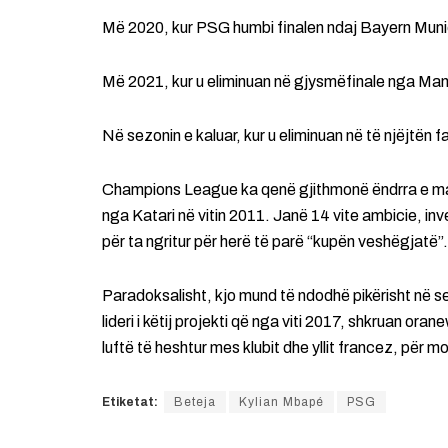
Më 2020, kur PSG humbi finalen ndaj Bayern Muni
Më 2021, kur u eliminuan në gjysmëfinale nga Manc
Në sezonin e kaluar, kur u eliminuan në të njëjtën
Champions League ka qenë gjithmonë ëndrra e mad
nga Katari në vitin 2011. Janë 14 vite ambicie, i
për ta ngritur për herë të parë “kupën veshëgjatë”.
Paradoksalisht, kjo mund të ndodhë pikërisht në se
lideri i këtij projekti që nga viti 2017, shkruan ora
luftë të heshtur mes klubit dhe yllit francez, për m
Etiketat:
Beteja
Kylian Mbapé
PSG