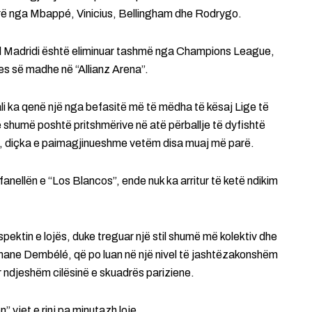
ërë nga Mbappé, Vinicius, Bellingham dhe Rodrygo.
. Real Madridi është eliminuar tashmë nga Champions League,
es së madhe në “Allianz Arena”.
ali ka qenë një nga befasitë më të mëdha të kësaj Lige të
shumë poshtë pritshmërive në atë përballje të dyfishtë
u”, diçka e paimagjinueshme vetëm disa muaj më parë.
e fanellën e “Los Blancos”, ende nuk ka arritur të ketë ndikim
ktin e lojës, duke treguar një stil shumë më kolektiv dhe
usmane Dembélé, që po luan në një nivel të jashtëzakonshëm
ur ndjeshëm cilësinë e skuadrës pariziene.
 yjet e rinj pa minutazh loje