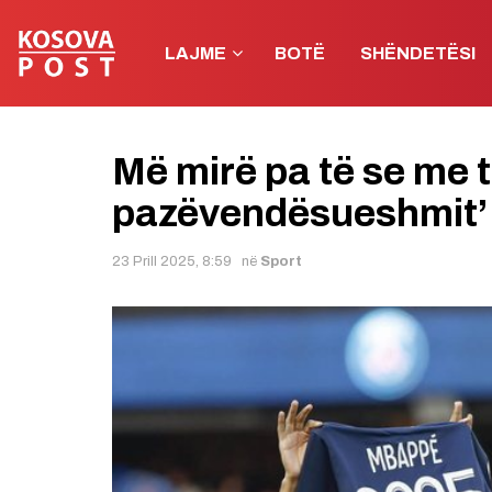
LAJME
BOTË
SHËNDETËSI
Më mirë pa të se me t
pazëvendësueshmit’ 
23 Prill 2025, 8:59
në
Sport