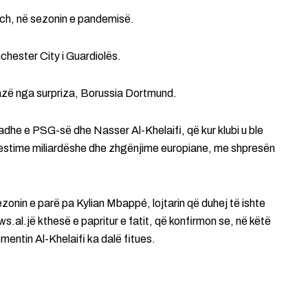
ch, në sezonin e pandemisë.
hester City i Guardiolës.
 fazë nga surpriza, Borussia Dortmund.
he e PSG-së dhe Nasser Al-Khelaifi, që kur klubi u ble
nvestime miliardëshe dhe zhgënjime europiane, me shpresën
zonin e parë pa Kylian Mbappé, lojtarin që duhej të ishte
news.al.jë kthesë e papritur e fatit, që konfirmon se, në këtë
omentin Al-Khelaifi ka dalë fitues.