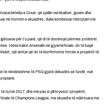
ratskhelia e Doué, që sjellin vertikalitet, guxim dhe
ruar në motorin e skuadrës, duke kombinuar mbrojtjen me
rgëtuese për t’u parë, që di të dominojë përmes zotërimit
ëse. Nëse kalon Arsenalin në gjysmëfinale, do të luajë
lubit, një arritje që do të konfirmonte forcën e projektit të
më të rëndësishme të PSG gjatë dekadës së fundit, nuk
europiane.
 të tij më 2017, dhe më pas si ylli kryesor i projektit,
smëfinale të Champions League, me skuadra të ndërtuara me