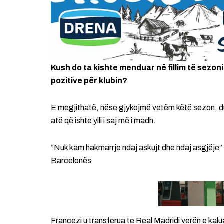
Kush do ta kishte menduar në fillim të sezon
pozitive për klubin?
E megjithatë, nëse gjykojmë vetëm këtë sezon, du
atë që ishte ylli i saj më i madh.
“Nuk kam hakmarrje ndaj askujt dhe ndaj asgjëje” 
Barcelonës
Francezi u transferua te Real Madridi verën e kalua