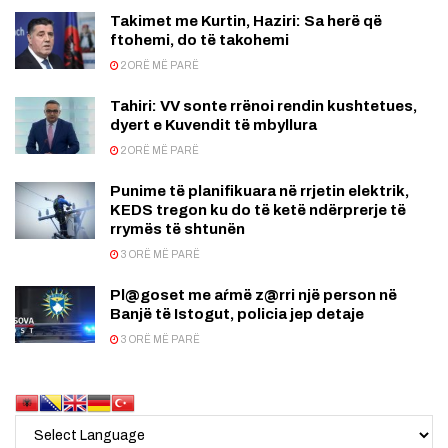
Takimet me Kurtin, Haziri: Sa herë që
ftohemi, do të takohemi
2 ORË MË PARË
Tahiri: VV sonte rrënoi rendin kushtetues,
dyert e Kuvendit të mbyllura
2 ORË MË PARË
Punime të planifikuara në rrjetin elektrik,
KEDS tregon ku do të ketë ndërprerje të
rrymës të shtunën
3 ORË MË PARË
Pl@goset me aŕmë z@rri një person në
Banjë të Istogut, policia jep detaje
3 ORË MË PARË