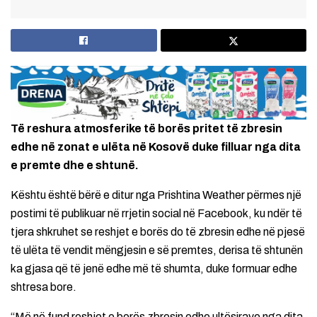
Të reshura atmosferike të borës pritet të zbresin
edhe në zonat e ulëta në Kosovë duke filluar nga dita
e premte dhe e shtunë.
Kështu është bërë e ditur nga Prishtina Weather përmes një
postimi të publikuar në rrjetin social në Facebook, ku ndër të
tjera shkruhet se reshjet e borës do të zbresin edhe në pjesë
të ulëta të vendit mëngjesin e së premtes, derisa të shtunën
ka gjasa që të jenë edhe më të shumta, duke formuar edhe
shtresa bore.
“Më në fund reshjet e borës zbresin edhe ultësirave nga dita