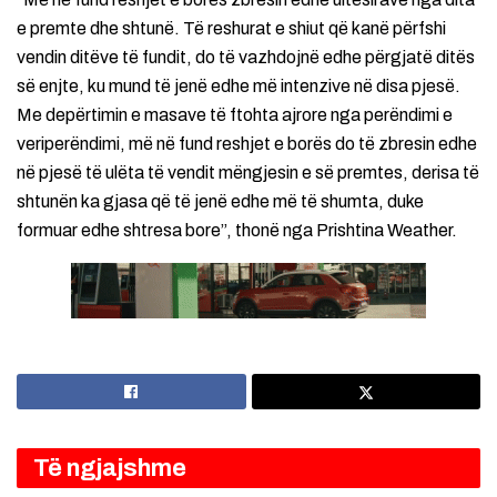
e premte dhe shtunë. Të reshurat e shiut që kanë përfshi
vendin ditëve të fundit, do të vazhdojnë edhe përgjatë ditës
së enjte, ku mund të jenë edhe më intenzive në disa pjesë.
Me depërtimin e masave të ftohta ajrore nga perëndimi e
veriperëndimi, më në fund reshjet e borës do të zbresin edhe
në pjesë të ulëta të vendit mëngjesin e së premtes, derisa të
shtunën ka gjasa që të jenë edhe më të shumta, duke
formuar edhe shtresa bore”, thonë nga Prishtina Weather.
Të ngjajshme