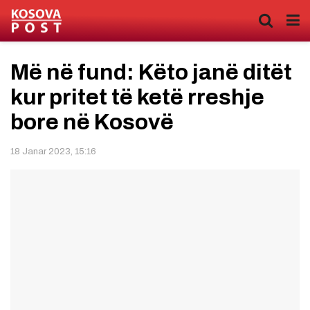
Më në fund: Këto janë ditët
kur pritet të ketë rreshje
bore në Kosovë
18 Janar 2023, 15:16