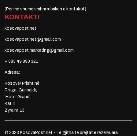
(Për më shumë shihni rubrikën e kontaktit)
KONTAKTI
kosovapost.net
kosovapost.net@gmail.com
kosovapost.marketing@gmail.com
+ 383 49 890 321
Adresa:
Kosovë/ Prishtinë
Rruga: Garibaldi;
‘Hotel Grand’;
Kati II
Zyra nr. 13
© 2023 KosovaPost.net - Të gjitha të drejtat e rezervuara.