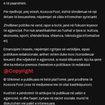
e të paanshëm.
Për rrjedhojë, prej vitesh, Kosova Post, është shndërruar në një
dritare të besueshme, nëpërmjet së cilës informohen qytetarët.
Zhvillimet politike në vend, rajon e botë, janë në fokusin kryesor
të agjencisë. Por nuk anashkalohen as fushat e tjera si: kultura,
ekonomia, sporti, shëndetësia, shkenca, teknologjia informative
etj.
Emancipimi i masës, nëpërmjet ngritjes së vetëdijes, sipas
politikave redaksionale, arrihet vetëm duke mos i konsideruar
lexuesit dhe ndjekësit e agjencisë, si masë klikuesish. Kjo ka qenë
dhe ka mbetur premisa themelore e politikave të redaksisë.
@Copyright
© Shkrimet e publikuara në këtë platformë, janë prodhime të
Kosova Post (ose të mediumeve me të cilat bashkëpunon).
Kushtet e përdorimit të artikujve të publikuar në uebin e
agjencisë, si dhe faqet zyrtare në rrjetet sociale, mund të
diskutohen me palët e interesuara.