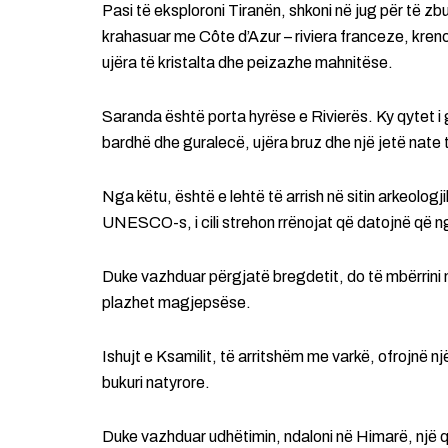
Pasi të eksploroni Tiranën, shkoni në jug për të zb
krahasuar me Côte d’Azur – riviera franceze, kre
ujëra të kristalta dhe peizazhe mahnitëse.
Saranda është porta hyrëse e Rivierës. Ky qytet i 
bardhë dhe guralecë, ujëra bruz dhe një jetë nate t
Nga këtu, është e lehtë të arrish në sitin arkeologj
UNESCO-s, i cili strehon rrënojat që datojnë që n
Duke vazhduar përgjatë bregdetit, do të mbërrini n
plazhet magjepsëse.
Ishujt e Ksamilit, të arritshëm me varkë, ofrojnë n
bukuri natyrore.
Duke vazhduar udhëtimin, ndaloni në Himarë, një qy