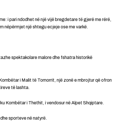
e: i pari ndodhet në një vijë bregdetare të gjerë me rërë,
shëm nëpërmjet një shtegu ecjeje ose me varkë.
zazhe spektakolare malore dhe fshatra historikë
mbëtar i Malit të Tomorrit, një zonë e mbrojtur që ofron
ireve të lashta.
ku Kombëtar i Thethit, i vendosur në Alpet Shqiptare.
 dhe sporteve në natyrë.