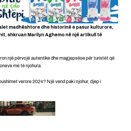
alet madhështore dhe historinë e pasur kulturore,
nit, shkruan Marilyn Aghemo në një artikull të
 ofron një përvojë autentike dhe magjepsëse për turistët që
ioneve më të njohura.
ushimet verore 2024? Një vend pak i njohur, djep i