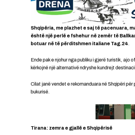
Shqipëria, me plazhet e saj të pacenuara, m
është një perlë e fshehur në zemër të Ballka
botuar në të përditshmen italiane Tag.24
.
Ende pak e njohur nga publiku i gjerë turistik, ajo
kërkojnë një alternativë ndryshe kundrejt destinac
Cilat janë vendet e rekomanduara në Shqipëri për p
bukurisë.
Tirana: zemra e gjallë e Shqipërisë