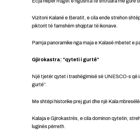
Ecja nëpër rrugët e ngushta të shtruara me gurë do
Vizitoni Kalanë e Beratit, e cila ende strehon shtë
piktorit të famshëm shqiptar të ikonave.
Pamja panoramike nga maja e Kalasë mbetet e p
Gjirokastra: “qyteti i gurtë”
Një tjetër qytet i trashëgimisë së UNESCO-s që ia v
gurtë”.
Me shtëpi historike prej guri dhe një Kala mbresëlë
Kalaja e Gjirokastrës, e cila dominon qytetin, st
luginës përreth.