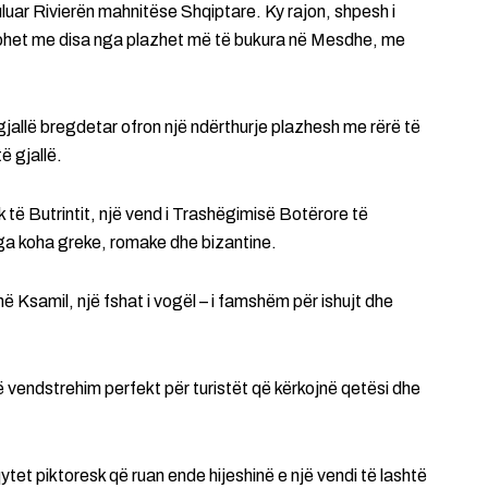
uluar Rivierën mahnitëse Shqiptare. Ky rajon, shpesh i
nohet me disa nga plazhet më të bukura në Mesdhe, me
gjallë bregdetar ofron një ndërthurje plazhesh me rërë të
ë gjallë.
ik të Butrintit, një vend i Trashëgimisë Botërore të
ga koha greke, romake dhe bizantine.
ë Ksamil, një fshat i vogël – i famshëm për ishujt dhe
jë vendstrehim perfekt për turistët që kërkojnë qetësi dhe
tet piktoresk që ruan ende hijeshinë e një vendi të lashtë