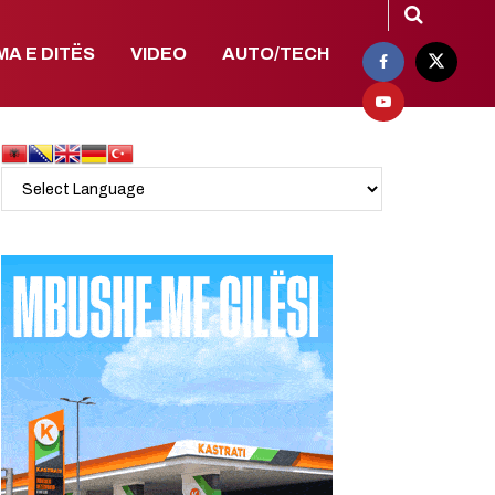
MA E DITËS
VIDEO
AUTO/TECH