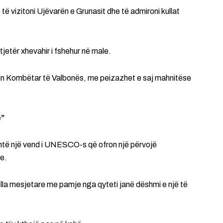
të vizitoni Ujëvarën e Grunasit dhe të admironi kullat
tjetër xhevahir i fshehur në male.
kun Kombëtar të Valbonës, me peizazhet e saj mahnitëse
e”
, është një vend i UNESCO-s që ofron një përvojë
e.
ella mesjetare me pamje nga qyteti janë dëshmi e një të