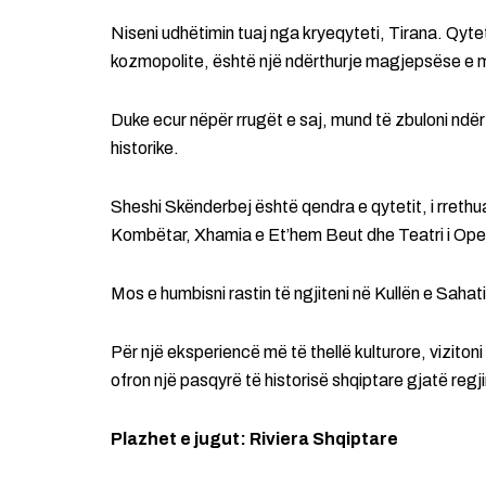
Niseni udhëtimin tuaj nga kryeqyteti, Tirana. Qytet
kozmopolite, është një ndërthurje magjepsëse e m
Duke ecur nëpër rrugët e saj, mund të zbuloni 
historike.
Sheshi Skënderbej është qendra e qytetit, i rreth
Kombëtar, Xhamia e Et’hem Beut dhe Teatri i Oper
Mos e humbisni rastin të ngjiteni në Kullën e Sahat
Për një eksperiencë më të thellë kulturore, vizitoni 
ofron një pasqyrë të historisë shqiptare gjatë regj
Plazhet e jugut: Riviera Shqiptare