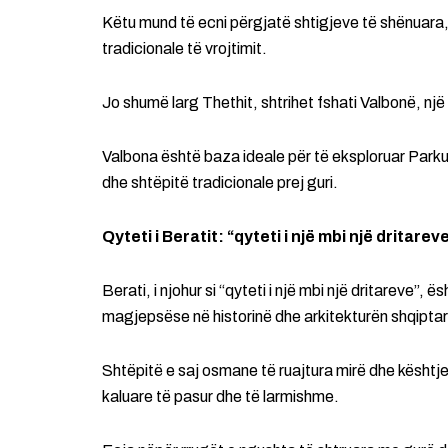
Këtu mund të ecni përgjatë shtigjeve të shënuara, 
tradicionale të vrojtimit.
Jo shumë larg Thethit, shtrihet fshati Valbonë, një 
Valbona është baza ideale për të eksploruar Par
dhe shtëpitë tradicionale prej guri.
Qyteti i Beratit: “qyteti i një mbi një dritarev
Berati, i njohur si “qyteti i një mbi një dritareve”
magjepsëse në historinë dhe arkitekturën shqiptar
Shtëpitë e saj osmane të ruajtura mirë dhe kështj
kaluare të pasur dhe të larmishme.