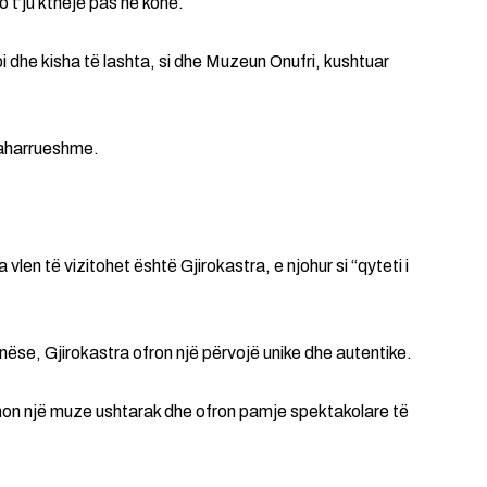
 t’ju kthejë pas në kohë.
pi dhe kisha të lashta, si dhe Muzeun Onufri, kushtuar
aharrueshme.
len të vizitohet është Gjirokastra, e njohur si “qyteti i
nëse, Gjirokastra ofron një përvojë unike dhe autentike.
rehon një muze ushtarak dhe ofron pamje spektakolare të