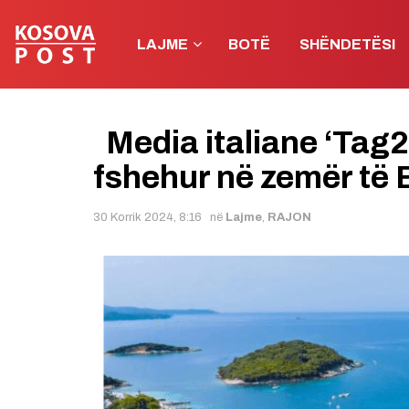
LAJME
BOTË
SHËNDETËSI
Media italiane ‘Tag24
fshehur në zemër të 
30 Korrik 2024, 8:16
në
Lajme
,
RAJON