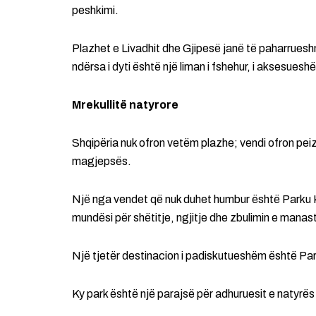
peshkimi.
Plazhet e Livadhit dhe Gjipesë janë të paharrueshm
ndërsa i dyti është një liman i fshehur, i aksesue
Mrekullitë natyrore
Shqipëria nuk ofron vetëm plazhe; vendi ofron pei
magjepsës.
Një nga vendet që nuk duhet humbur është Parku Ko
mundësi për shëtitje, ngjitje dhe zbulimin e manast
Një tjetër destinacion i padiskutueshëm është Par
Ky park është një parajsë për adhuruesit e natyrës