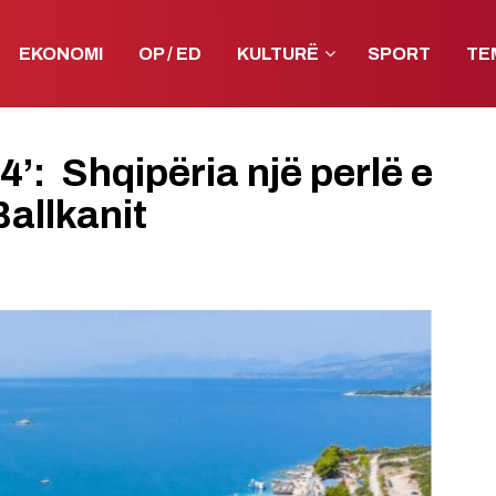
EKONOMI
OP / ED
KULTURË
SPORT
TE
’: Shqipëria një perlë e
Ballkanit