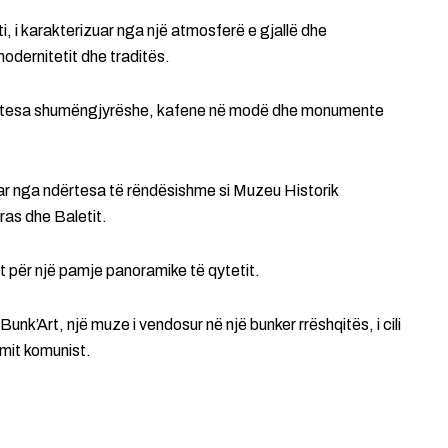
i, i karakterizuar nga një atmosferë e gjallë dhe
odernitetit dhe traditës.
ndërtesa shumëngjyrëshe, kafene në modë dhe monumente
uar nga ndërtesa të rëndësishme si Muzeu Historik
as dhe Baletit.
it për një pamje panoramike të qytetit.
Bunk’Art, një muze i vendosur në një bunker rrëshqitës, i cili
imit komunist.