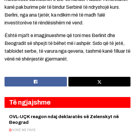
kanë pak burime për të bindur Serbinë të ndryshojë kurs.
Berlini, nga ana tjetër, ka ndikim më të madh falë
investitorëve të rëndësishëm në vend.
Është mjaft e imagjinueshme që toni mes Berlinit dhe
Beogradit së shpejti të bëhet më i ashpër. Sido që të jetë,
tabloidet serbe, të varura nga qeveria, tashmë kanë filluar të
vënë në shënjestër gjermanët.
Të ngjajshme
OVL-UÇK reagon ndaj deklaratës së Zelenskyt në
Beograd
9 ORË MË PARË