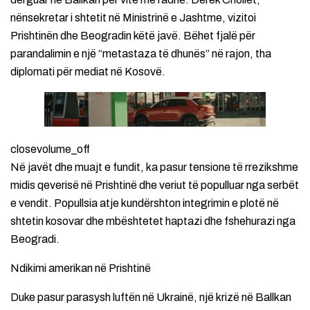
nënsekretar i shtetit në Ministrinë e Jashtme, vizitoi
Prishtinën dhe Beogradin këtë javë. Bëhet fjalë për
parandalimin e një “metastaza të dhunës” në rajon, tha
diplomati për mediat në Kosovë.
closevolume_off
Në javët dhe muajt e fundit, ka pasur tensione të rrezikshme
midis qeverisë në Prishtinë dhe veriut të populluar nga serbët
e vendit. Popullsia atje kundërshton integrimin e plotë në
shtetin kosovar dhe mbështetet haptazi dhe fshehurazi nga
Beogradi.
Ndikimi amerikan në Prishtinë
Duke pasur parasysh luftën në Ukrainë, një krizë në Ballkan