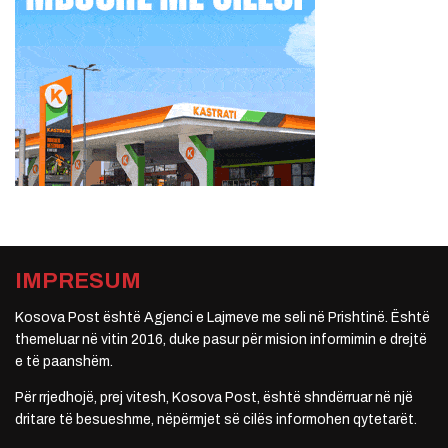
IMPRESUM
Kosova Post është Agjenci e Lajmeve me seli në Prishtinë. Është
themeluar në vitin 2016, duke pasur për mision informimin e drejtë
e të paanshëm.
Për rrjedhojë, prej vitesh, Kosova Post, është shndërruar në një
dritare të besueshme, nëpërmjet së cilës informohen qytetarët.