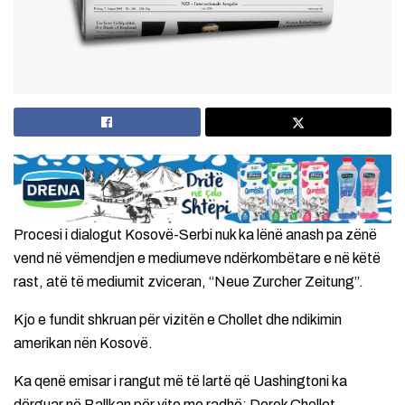
Procesi i dialogut Kosovë-Serbi nuk ka lënë anash pa zënë
vend në vëmendjen e mediumeve ndërkombëtare e në këtë
rast, atë të mediumit zviceran, “Neue Zurcher Zeitung”.
Kjo e fundit shkruan për vizitën e Chollet dhe ndikimin
amerikan nën Kosovë.
Ka qenë emisar i rangut më të lartë që Uashingtoni ka
dërguar në Ballkan për vite me radhë: Derek Chollet,