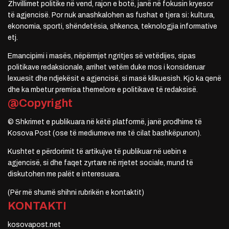
Zhvillimet politike në vend, rajon e botë, janë në fokusin kryesor
të agjencisë. Por nuk anashkalohen as fushat e tjera si: kultura,
ekonomia, sporti, shëndetësia, shkenca, teknologjia informative
etj.
Emancipimi i masës, nëpërmjet ngritjes së vetëdijes, sipas
politikave redaksionale, arrihet vetëm duke mos i konsideruar
lexuesit dhe ndjekësit e agjencisë, si masë klikuesish. Kjo ka qenë
dhe ka mbetur premisa themelore e politikave të redaksisë.
@Copyright
© Shkrimet e publikuara në këtë platformë, janë prodhime të
Kosova Post (ose të mediumeve me të cilat bashkëpunon).
Kushtet e përdorimit të artikujve të publikuar në uebin e
agjencisë, si dhe faqet zyrtare në rrjetet sociale, mund të
diskutohen me palët e interesuara.
(Për më shumë shihni rubrikën e kontaktit)
KONTAKTI
kosovapost.net