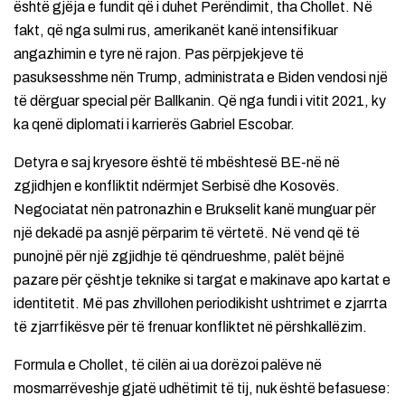
është gjëja e fundit që i duhet Perëndimit, tha Chollet. Në
fakt, që nga sulmi rus, amerikanët kanë intensifikuar
angazhimin e tyre në rajon. Pas përpjekjeve të
pasuksesshme nën Trump, administrata e Biden vendosi një
të dërguar special për Ballkanin. Që nga fundi i vitit 2021, ky
ka qenë diplomati i karrierës Gabriel Escobar.
Detyra e saj kryesore është të mbështesë BE-në në
zgjidhjen e konfliktit ndërmjet Serbisë dhe Kosovës.
Negociatat nën patronazhin e Brukselit kanë munguar për
një dekadë pa asnjë përparim të vërtetë. Në vend që të
punojnë për një zgjidhje të qëndrueshme, palët bëjnë
pazare për çështje teknike si targat e makinave apo kartat e
identitetit. Më pas zhvillohen periodikisht ushtrimet e zjarrta
të zjarrfikësve për të frenuar konfliktet në përshkallëzim.
Formula e Chollet, të cilën ai ua dorëzoi palëve në
mosmarrëveshje gjatë udhëtimit të tij, nuk është befasuese: