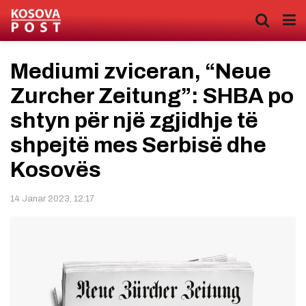
Mediumi zviceran, “Neue
Zurcher Zeitung”: SHBA po
shtyn për një zgjidhje të
shpejtë mes Serbisë dhe
Kosovës
14 Janar 2023, 12:17