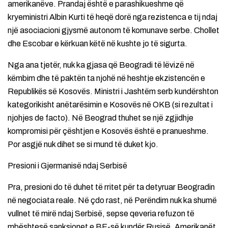
amerikanëve. Prandaj është e parashikueshme që
kryeministri Albin Kurti të heqë dorë nga rezistenca e tij ndaj
një asociacioni gjysmë autonom të komunave serbe. Chollet
dhe Escobar e kërkuan këtë në kushte jo të sigurta.
Nga ana tjetër, nuk ka gjasa që Beogradi të lëvizë në
këmbim dhe të paktën ta njohë në heshtje ekzistencën e
Republikës së Kosovës. Ministri i Jashtëm serb kundërshton
kategorikisht anëtarësimin e Kosovës në OKB (si rezultat i
njohjes de facto). Në Beograd thuhet se një zgjidhje
kompromisi për çështjen e Kosovës është e pranueshme.
Por asgjë nuk dihet se si mund të duket kjo.
Presioni i Gjermanisë ndaj Serbisë
Pra, presioni do të duhet të rritet për ta detyruar Beogradin
në negociata reale. Në çdo rast, në Perëndim nuk ka shumë
vullnet të mirë ndaj Serbisë, sepse qeveria refuzon të
mbështesë sanksionet e BE-së kundër Rusisë. Amerikanët