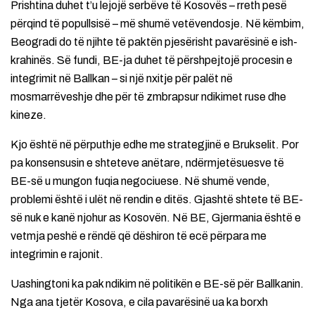
Prishtina duhet t’u lejojë serbëve të Kosovës – rreth pesë
përqind të popullsisë – më shumë vetëvendosje. Në këmbim,
Beogradi do të njihte të paktën pjesërisht pavarësinë e ish-
krahinës. Së fundi, BE-ja duhet të përshpejtojë procesin e
integrimit në Ballkan – si një nxitje për palët në
mosmarrëveshje dhe për të zmbrapsur ndikimet ruse dhe
kineze.
Kjo është në përputhje edhe me strategjinë e Brukselit. Por
pa konsensusin e shteteve anëtare, ndërmjetësuesve të
BE-së u mungon fuqia negociuese. Në shumë vende,
problemi është i ulët në rendin e ditës. Gjashtë shtete të BE-
së nuk e kanë njohur as Kosovën. Në BE, Gjermania është e
vetmja peshë e rëndë që dëshiron të ecë përpara me
integrimin e rajonit.
Uashingtoni ka pak ndikim në politikën e BE-së për Ballkanin.
Nga ana tjetër Kosova, e cila pavarësinë ua ka borxh