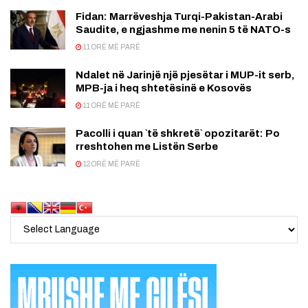
Fidan: Marrëveshja Turqi-Pakistan-Arabi
Saudite, e ngjashme me nenin 5 të NATO-s
11 ORË MË PARË
Ndalet në Jarinjë një pjesëtar i MUP-it serb,
MPB-ja i heq shtetësinë e Kosovës
11 ORË MË PARË
Pacolli i quan `të shkretë` opozitarët: Po
rreshtohen me Listën Serbe
12 ORË MË PARË