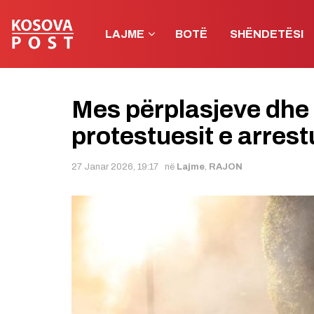
LAJME
BOTË
SHËNDETËSI
Mes përplasjeve dhe 
protestuesit e arrest
27 Janar 2026, 19:17
në
Lajme
,
RAJON