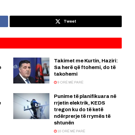
Tweet
Takimet me Kurtin, Haziri:
e
Sa herë që ftohemi, do të
takohemi
9 ORË MË PARË
Punime të planifikuara në
e
rrjetin elektrik, KEDS
tregon ku do të ketë
ndërprerje të rrymës të
shtunën
10 ORË MË PARË