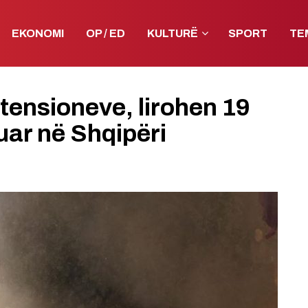
EKONOMI
OP / ED
KULTURË
SPORT
TE
tensioneve, lirohen 19
uar në Shqipëri