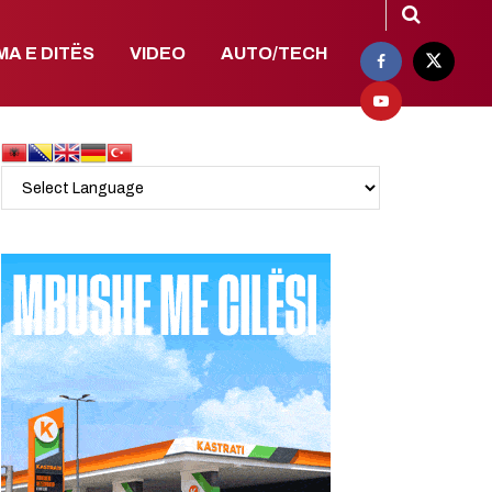
MA E DITËS
VIDEO
AUTO/TECH