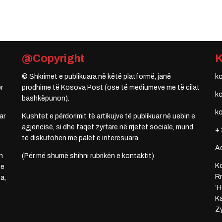
@Copyright
© Shkrimet e publikuara në këtë platformë, janë
k
r
prodhime të Kosova Post (ose të mediumeve me të cilat
k
bashkëpunon).
k
ar
Kushtet e përdorimit të artikujve të publikuar në uebin e
agjencisë, si dhe faqet zyrtare në rrjetet sociale, mund
+ 
të diskutohen me palët e interesuara.
A
n
(Për më shumë shihni rubrikën e kontaktit)
Ko
 e
Rr
a,
‘H
Ka
Zy