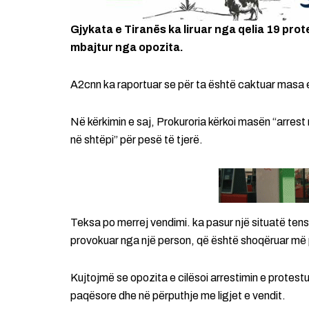
Gjykata e Tiranës ka liruar nga qelia 19 pro
mbajtur nga opozita.
A2cnn ka raportuar se për ta është caktuar masa e 
Në kërkimin e saj, Prokuroria kërkoi masën “arrest 
në shtëpi” për pesë të tjerë.
Teksa po merrej vendimi. ka pasur një situatë tens
provokuar nga një person, që është shoqëruar më 
Kujtojmë se opozita e cilësoi arrestimin e protestu
paqësore dhe në përputhje me ligjet e vendit.