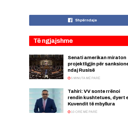
Shpërndaje
Të ngjajshme
Senati amerikan miraton
projektligjin për sanksion
ndaj Rusisë
5 MINUTA MË PARË
Tahiri: VV sonte rrënoi
rendin kushtetues, dyert 
Kuvendit të mbyllura
10 ORË MË PARË