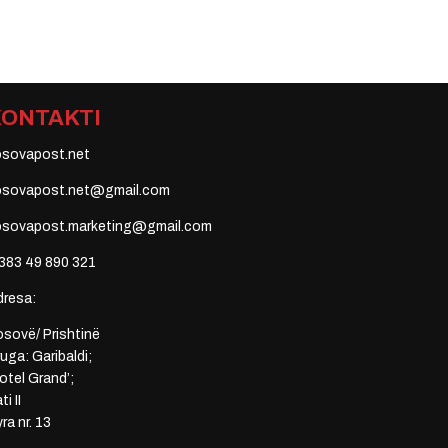
KONTAKTI
osovapost.net
osovapost.net@gmail.com
osovapost.marketing@gmail.com
383 49 890 321
dresa:
sovë/ Prishtinë
uga: Garibaldi;
otel Grand’;
ti II
ra nr. 13