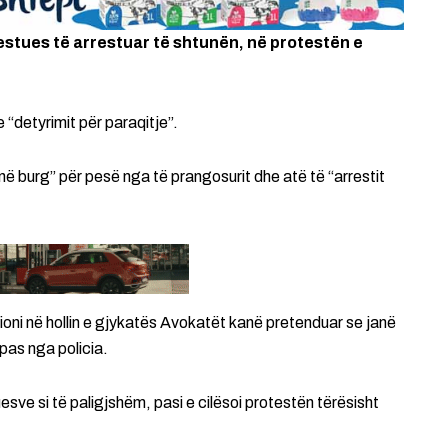
testues të arrestuar të shtunën, në protestën e
“detyrimit për paraqitje”.
në burg” për pesë nga të prangosurit dhe atë të “arrestit
ioni në hollin e gjykatës Avokatët kanë pretenduar se janë
pas nga policia.
esve si të paligjshëm, pasi e cilësoi protestën tërësisht