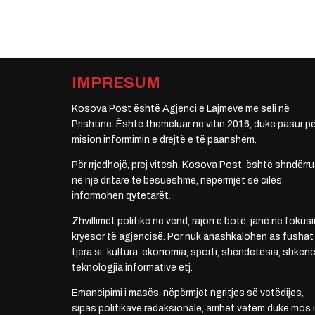
IMPRESUM
Kosova Post është Agjenci e Lajmeve me seli në
Prishtinë. Është themeluar në vitin 2016, duke pasur pë
mision informimin e drejtë e të paanshëm.
Për rrjedhojë, prej vitesh, Kosova Post, është shndërru
në një dritare të besueshme, nëpërmjet së cilës
informohen qytetarët.
Zhvillimet politike në vend, rajon e botë, janë në fokusi
kryesor të agjencisë. Por nuk anashkalohen as fushat
tjera si: kultura, ekonomia, sporti, shëndetësia, shkenc
teknologjia informative etj.
Emancipimi i masës, nëpërmjet ngritjes së vetëdijes,
sipas politikave redaksionale, arrihet vetëm duke mos i