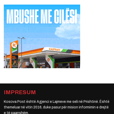
IMPRESUM
Kosova Post është Agjenci e Lajmeve me seli në Prishtinë. Është
themeluar në vitin 2016, duke pasur për mision informimin e drejtë
e të paanshëm.