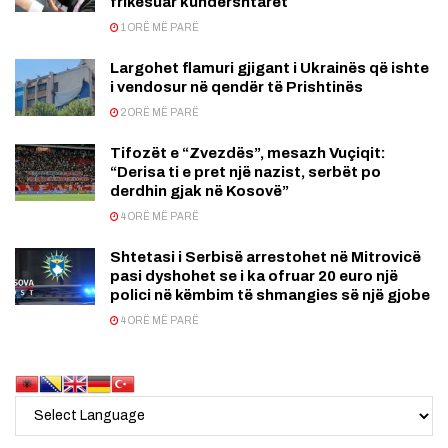
frikësuar kundërshtarët
1 ORË MË PARË
Largohet flamuri gjigant i Ukrainës që ishte
i vendosur në qendër të Prishtinës
2 ORË MË PARË
Tifozët e “Zvezdës”, mesazh Vuçiqit:
“Derisa ti e pret një nazist, serbët po
derdhin gjak në Kosovë”
4 ORË MË PARË
Shtetasi i Serbisë arrestohet në Mitrovicë
pasi dyshohet se i ka ofruar 20 euro një
polici në këmbim të shmangies së një gjobe
4 ORË MË PARË