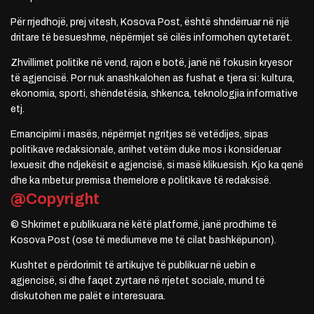
Për rrjedhojë, prej vitesh, Kosova Post, është shndërruar në një
dritare të besueshme, nëpërmjet së cilës informohen qytetarët.
Zhvillimet politike në vend, rajon e botë, janë në fokusin kryesor
të agjencisë. Por nuk anashkalohen as fushat e tjera si: kultura,
ekonomia, sporti, shëndetësia, shkenca, teknologjia informative
etj.
Emancipimi i masës, nëpërmjet ngritjes së vetëdijes, sipas
politikave redaksionale, arrihet vetëm duke mos i konsideruar
lexuesit dhe ndjekësit e agjencisë, si masë klikuesish. Kjo ka qenë
dhe ka mbetur premisa themelore e politikave të redaksisë.
@Copyright
© Shkrimet e publikuara në këtë platformë, janë prodhime të
Kosova Post (ose të mediumeve me të cilat bashkëpunon).
Kushtet e përdorimit të artikujve të publikuar në uebin e
agjencisë, si dhe faqet zyrtare në rrjetet sociale, mund të
diskutohen me palët e interesuara.