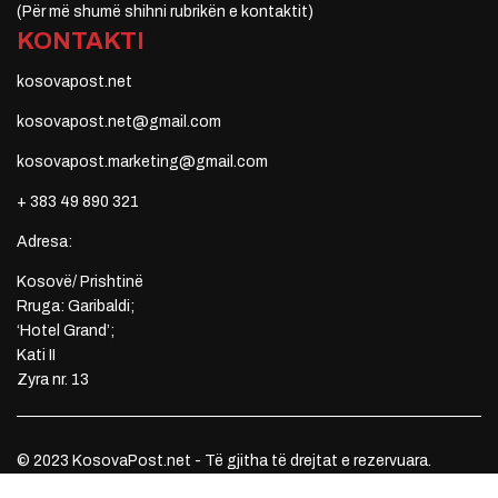
(Për më shumë shihni rubrikën e kontaktit)
KONTAKTI
kosovapost.net
kosovapost.net@gmail.com
kosovapost.marketing@gmail.com
+ 383 49 890 321
Adresa:
Kosovë/ Prishtinë
Rruga: Garibaldi;
‘Hotel Grand’;
Kati II
Zyra nr. 13
© 2023 KosovaPost.net - Të gjitha të drejtat e rezervuara.