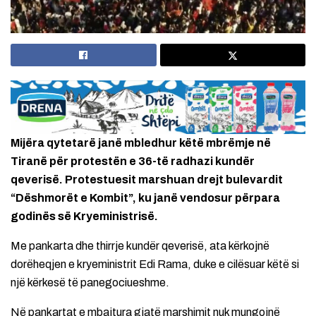
Mijëra qytetarë janë mbledhur këtë mbrëmje në
Tiranë për protestën e 36-të radhazi kundër
qeverisë. Protestuesit marshuan drejt bulevardit
“Dëshmorët e Kombit”, ku janë vendosur përpara
godinës së Kryeministrisë.
Me pankarta dhe thirrje kundër qeverisë, ata kërkojnë
dorëheqjen e kryeministrit Edi Rama, duke e cilësuar këtë si
një kërkesë të panegociueshme.
Në pankartat e mbajtura gjatë marshimit nuk mungojnë