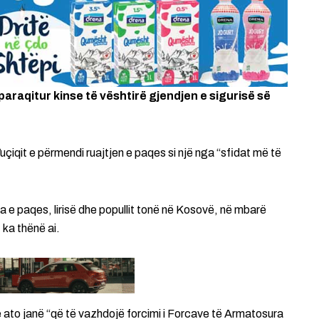
 paraqitur kinse të vështirë gjendjen e sigurisë së
i Vuçiqit e përmendi ruajtjen e paqes si një nga “sfidat më të
ja e paqes, lirisë dhe popullit tonë në Kosovë, në mbarë
 ka thënë ai.
se ato janë “që të vazhdojë forcimi i Forcave të Armatosura