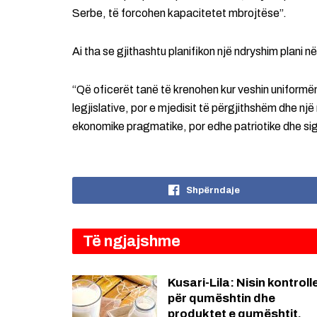
Serbe, të forcohen kapacitetet mbrojtëse”.
Ai tha se gjithashtu planifikon një ndryshim plani n
“Që oficerët tanë të krenohen kur veshin uniformën,
legjislative, por e mjedisit të përgjithshëm dhe 
ekonomike pragmatike, por edhe patriotike dhe sigu
Shpërndaje
Të ngjajshme
Kusari-Lila: Nisin kontroll
për qumështin dhe
produktet e qumështit,