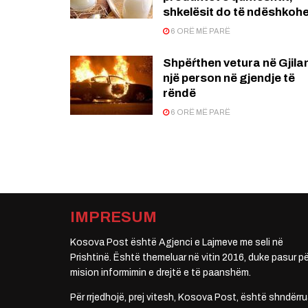
shkelësit do të ndëshkoh
6 ORË MË PARË
Shpëŕthen vetura në Gjila
një person në gjendje të
rëndë
6 ORË MË PARË
IMPRESUM
Kosova Post është Agjenci e Lajmeve me seli në
Prishtinë. Është themeluar në vitin 2016, duke pasur pë
mision informimin e drejtë e të paanshëm.
Për rrjedhojë, prej vitesh, Kosova Post, është shndërru