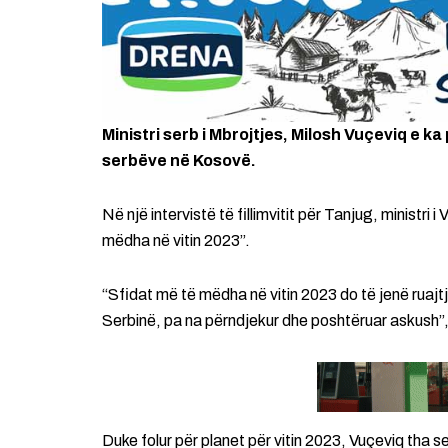
Ministri serb i Mbrojtjes, Milosh Vuçeviq e ka
serbëve në Kosovë.
Në një intervistë të fillimvitit për Tanjug, ministri 
mëdha në vitin 2023”.
“Sfidat më të mëdha në vitin 2023 do të jenë ruajt
Serbinë, pa na përndjekur dhe poshtëruar askush”,
Duke folur për planet për vitin 2023, Vuçeviq tha 