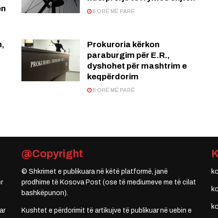
en
6 ORË MË PARË
n,
Prokuroria kërkon
paraburgim për E.R.,
dyshohet për mashtrim e
keqpërdorim
8 ORË MË PARË
@Copyright
© Shkrimet e publikuara në këtë platformë, janë
k
r
prodhime të Kosova Post (ose të mediumeve me të cilat
k
bashkëpunon).
k
ar
Kushtet e përdorimit të artikujve të publikuar në uebin e