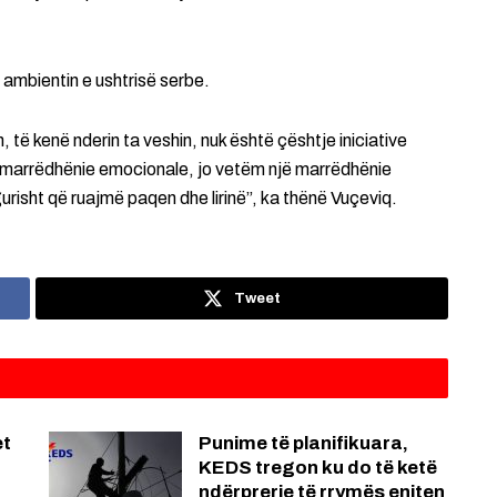
ë ambientin e ushtrisë serbe.
 të kenë nderin ta veshin, nuk është çështje iniciative
një marrëdhënie emocionale, jo vetëm një marrëdhënie
risht që ruajmë paqen dhe lirinë”, ka thënë Vuçeviq.
Tweet
et
Punime të planifikuara,
KEDS tregon ku do të ketë
ndërprerje të rrymës enjten