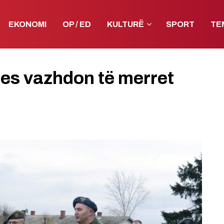
EKONOMI
OP / ED
KULTURË
SPORT
TE
tjes vazhdon të merret