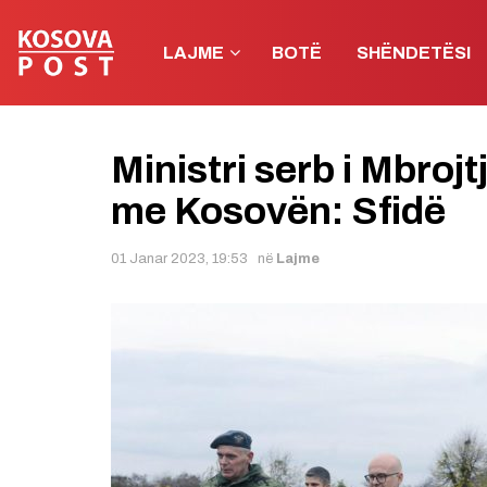
LAJME
BOTË
SHËNDETËSI
Ministri serb i Mbroj
me Kosovën: Sfidë
01 Janar 2023, 19:53
në
Lajme