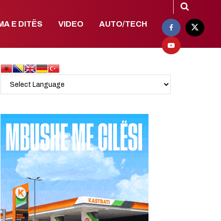
MA E DITËS
VIDEO
AUTO/TECH