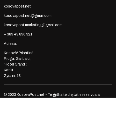
kosovapost.net
kosovapost.net@gmail.com
kosovapost.marketing@gmail.com
+ 383 49 890 321
Adresa:
Kosovë/ Prishtinë
Rruga: Garibaldi;
‘Hotel Grand’;
Kati II
Zyra nr. 13
© 2023 KosovaPost.net - Të gjitha të drejtat e rezervuara.