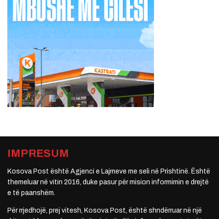
IMPRESUM
Kosova Post është Agjenci e Lajmeve me seli në Prishtinë. Është
themeluar në vitin 2016, duke pasur për mision informimin e drejtë
e të paanshëm.
Për rrjedhojë, prej vitesh, Kosova Post, është shndërruar në një