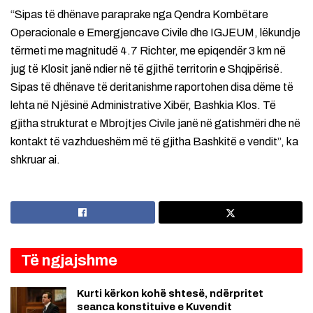
“Sipas të dhënave paraprake nga Qendra Kombëtare
Operacionale e Emergjencave Civile dhe IGJEUM, lëkundje
tërmeti me magnitudë 4.7 Richter, me epiqendër 3 km në
jug të Klosit janë ndier në të gjithë territorin e Shqipërisë.
Sipas të dhënave të deritanishme raportohen disa dëme të
lehta në Njësinë Administrative Xibër, Bashkia Klos. Të
gjitha strukturat e Mbrojtjes Civile janë në gatishmëri dhe në
kontakt të vazhdueshëm më të gjitha Bashkitë e vendit”, ka
shkruar ai.
Të ngjajshme
Kurti kërkon kohë shtesë, ndërpritet
seanca konstituive e Kuvendit