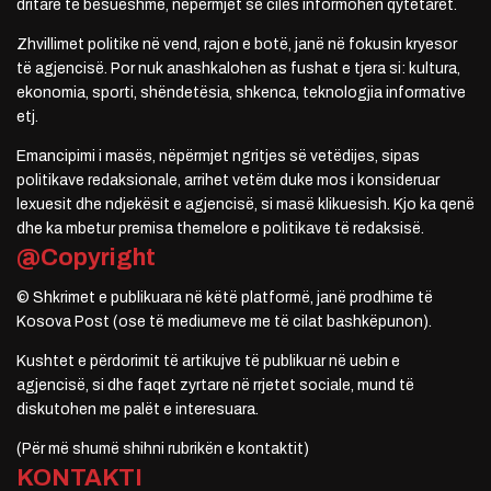
dritare të besueshme, nëpërmjet së cilës informohen qytetarët.
Zhvillimet politike në vend, rajon e botë, janë në fokusin kryesor
të agjencisë. Por nuk anashkalohen as fushat e tjera si: kultura,
ekonomia, sporti, shëndetësia, shkenca, teknologjia informative
etj.
Emancipimi i masës, nëpërmjet ngritjes së vetëdijes, sipas
politikave redaksionale, arrihet vetëm duke mos i konsideruar
lexuesit dhe ndjekësit e agjencisë, si masë klikuesish. Kjo ka qenë
dhe ka mbetur premisa themelore e politikave të redaksisë.
@Copyright
© Shkrimet e publikuara në këtë platformë, janë prodhime të
Kosova Post (ose të mediumeve me të cilat bashkëpunon).
Kushtet e përdorimit të artikujve të publikuar në uebin e
agjencisë, si dhe faqet zyrtare në rrjetet sociale, mund të
diskutohen me palët e interesuara.
(Për më shumë shihni rubrikën e kontaktit)
KONTAKTI