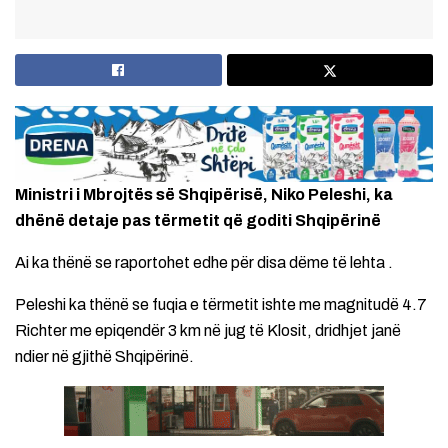
Ministri i Mbrojtës së Shqipërisë, Niko Peleshi, ka
dhënë detaje pas tërmetit që goditi Shqipërinë
Ai ka thënë se raportohet edhe për disa dëme të lehta .
Peleshi ka thënë se fuqia e tërmetit ishte me magnitudë 4.7
Richter me epiqendër 3 km në jug të Klosit, dridhjet janë
ndier në gjithë Shqipërinë.