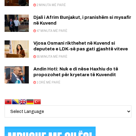
2 MINUTA MË PARË
Djali i Afrim Bunjakut, i pranishëm si mysafir
në Kuvend
47 MINUTA MË PARË
Vjosa Osmani rikthehet në Kuvend si
deputete e LDK-së pas gati gjashtë viteve
55 MINUTA MË PARË
Andin Hoti: Nuk e di nëse Haxhiu do të
propozohet për kryetare të Kuvendit
1 ORË MË PARË