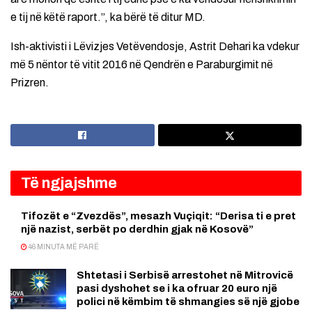
e tij në këtë raport.”, ka bërë të ditur MD.
Ish-aktivisti i Lëvizjes Vetëvendosje, Astrit Dehari ka vdekur
më 5 nëntor të vitit 2016 në Qendrën e Paraburgimit në
Prizren.
Të ngjajshme
Tifozët e “Zvezdës”, mesazh Vuçiqit: “Derisa ti e pret
një nazist, serbët po derdhin gjak në Kosovë”
46 MINUTA MË PARË
Shtetasi i Serbisë arrestohet në Mitrovicë
pasi dyshohet se i ka ofruar 20 euro një
polici në këmbim të shmangies së një gjobe