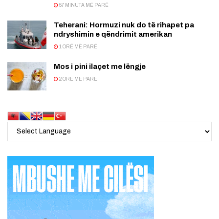
57 MINUTA MË PARË
Teherani: Hormuzi nuk do të rihapet pa
ndryshimin e qëndrimit amerikan
1 ORË MË PARË
Mos i pini ilaçet me lëngje
2 ORË MË PARË