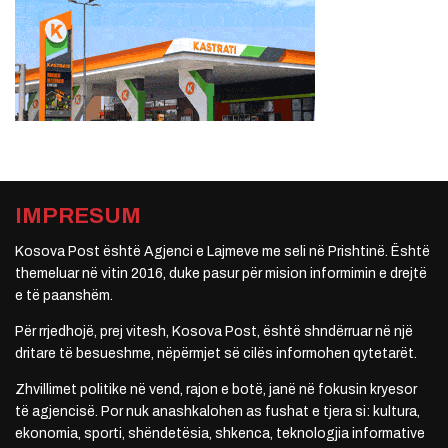
IMPRESUM
Kosova Post është Agjenci e Lajmeve me seli në Prishtinë. Është
themeluar në vitin 2016, duke pasur për mision informimin e drejtë
e të paanshëm.
Për rrjedhojë, prej vitesh, Kosova Post, është shndërruar në një
dritare të besueshme, nëpërmjet së cilës informohen qytetarët.
Zhvillimet politike në vend, rajon e botë, janë në fokusin kryesor
të agjencisë. Por nuk anashkalohen as fushat e tjera si: kultura,
ekonomia, sporti, shëndetësia, shkenca, teknologjia informative