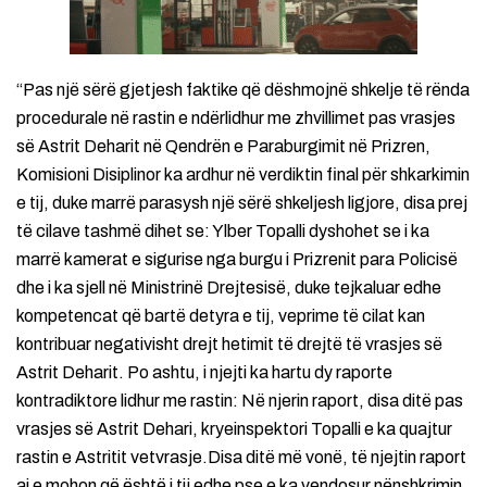
“Pas një sërë gjetjesh faktike që dëshmojnë shkelje të rënda
procedurale në rastin e ndërlidhur me zhvillimet pas vrasjes
së Astrit Deharit në Qendrën e Paraburgimit në Prizren,
Komisioni Disiplinor ka ardhur në verdiktin final për shkarkimin
e tij, duke marrë parasysh një sërë shkeljesh ligjore, disa prej
të cilave tashmë dihet se: Ylber Topalli dyshohet se i ka
marrë kamerat e sigurise nga burgu i Prizrenit para Policisë
dhe i ka sjell në Ministrinë Drejtesisë, duke tejkaluar edhe
kompetencat që bartë detyra e tij, veprime të cilat kan
kontribuar negativisht drejt hetimit të drejtë të vrasjes së
Astrit Deharit. Po ashtu, i njejti ka hartu dy raporte
kontradiktore lidhur me rastin: Në njerin raport, disa ditë pas
vrasjes së Astrit Dehari, kryeinspektori Topalli e ka quajtur
rastin e Astritit vetvrasje.Disa ditë më vonë, të njejtin raport
ai e mohon që është i tij edhe pse e ka vendosur nënshkrimin