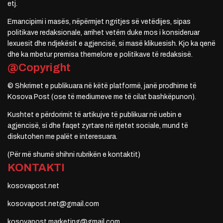
etj.
Emancipimi i masës, nëpërmjet ngritjes së vetëdijes, sipas
politikave redaksionale, arrihet vetëm duke mos i konsideruar
lexuesit dhe ndjekësit e agjencisë, si masë klikuesish. Kjo ka qenë
dhe ka mbetur premisa themelore e politikave të redaksisë.
@Copyright
© Shkrimet e publikuara në këtë platformë, janë prodhime të
Kosova Post (ose të mediumeve me të cilat bashkëpunon).
Kushtet e përdorimit të artikujve të publikuar në uebin e
agjencisë, si dhe faqet zyrtare në rrjetet sociale, mund të
diskutohen me palët e interesuara.
(Për më shumë shihni rubrikën e kontaktit)
KONTAKTI
kosovapost.net
kosovapost.net@gmail.com
kosovapost.marketing@gmail.com