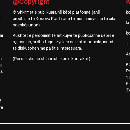
@Copyright
© Shkrimet e publikuara në këtë platformë, janë
k
r
prodhime të Kosova Post (ose të mediumeve me të cilat
k
bashkëpunon).
k
ar
Kushtet e përdorimit të artikujve të publikuar në uebin e
agjencisë, si dhe faqet zyrtare në rrjetet sociale, mund
+ 
të diskutohen me palët e interesuara.
A
n
(Për më shumë shihni rubrikën e kontaktit)
Ko
 e
Rr
a,
‘H
Ka
Zy
ë
re