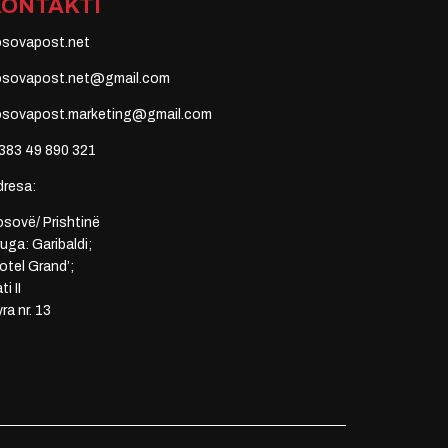
KONTAKTI
osovapost.net
osovapost.net@gmail.com
osovapost.marketing@gmail.com
383 49 890 321
dresa:
sovë/ Prishtinë
uga: Garibaldi;
otel Grand’;
ti II
ra nr. 13