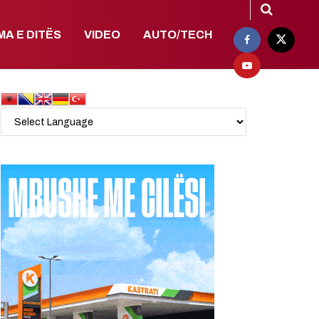
MA E DITËS
VIDEO
AUTO/TECH