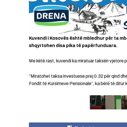
Kuvendi i Kosovës është mbledhur për ta mb
shqyrtohen disa pika të papërfunduara.
Me këtë rast, kuvendi ka miratuar taksën vjetore p
“Miratohet taksa investuese prej 0.32 për qind dhe
Fondit të Kursimeve Pensionale”, ka bërë të ditur 