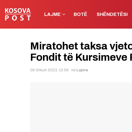
LAJME
BOTË
SHËNDETËSI
Miratohet taksa vjeto
Fondit të Kursimeve
08 Shkurt 2023, 13:58
në
Lajme