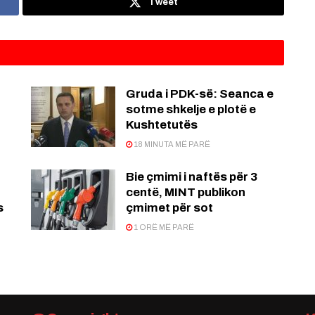
Tweet
Gruda i PDK-së: Seanca e
sotme shkelje e plotë e
Kushtetutës
18 MINUTA MË PARË
Bie çmimi i naftës për 3
centë, MINT publikon
s
çmimet për sot
1 ORË MË PARË