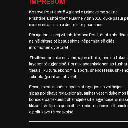
IMPRESUM
Kosova Post është Agjenci e Lajmeve me seli në
Prishtinë. Është themeluar në vitin 2016, duke pasur pë
mision informimin e drejtë e të paanshëm.
Për rrjedhojë, prej vitesh, Kosova Post, është shndërru
në një dritare të besueshme, nëpërmjet së cilës
informohen qytetarët.
Zhvillimet politike në vend, rajon e botë, janë në fokusi
kryesor të agjencisë. Por nuk anashkalohen as fushat
tjera si: kultura, ekonomia, sporti, shëndetësia, shkenc
teknologjia informative etj.
Emancipimi i masës, nëpërmjet ngritjes së vetëdijes,
sipas politikave redaksionale, arrihet vetëm duke mos i
konsideruar lexuesit dhe ndjekësit e agjencisë, si mas
klikuesish. Kjo ka qenë dhe ka mbetur premisa themelo
e politikave të redaksisë.