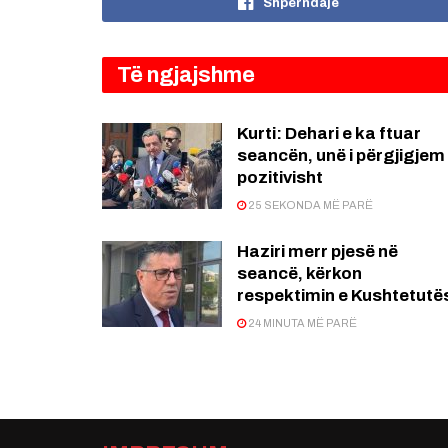
Shpërndaje
Të ngjajshme
Kurti: Dehari e ka ftuar
seancën, unë i përgjigjem
pozitivisht
25 SEKONDA MË PARË
Haziri merr pjesë në
seancë, kërkon
respektimin e Kushtetutë
24 MINUTA MË PARË