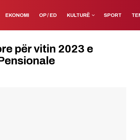
EKONOMI
OP / ED
KULTURË
SPORT
TE
re për vitin 2023 e
 Pensionale