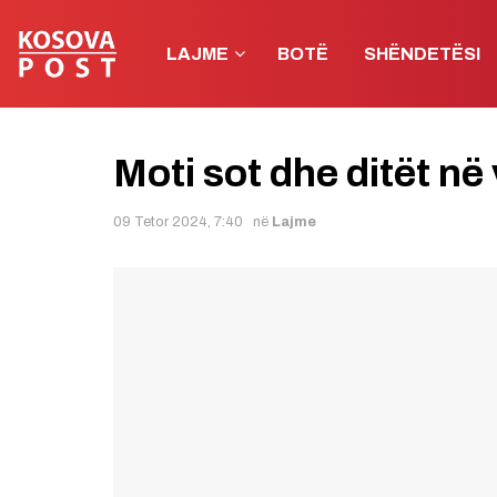
LAJME
BOTË
SHËNDETËSI
Moti sot dhe ditët n
09 Tetor 2024, 7:40
në
Lajme