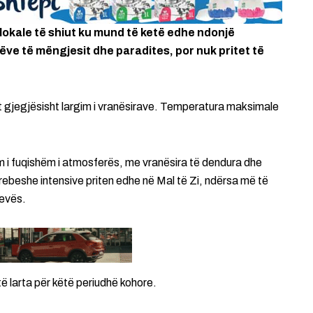
lokale të shiut ku mund të ketë edhe ndonjë
ëve të mëngjesit dhe paradites, por nuk pritet të
tit gjegjësisht largim i vranësirave. Temperatura maksimale
im i fuqishëm i atmosferës, me vranësira të dendura dhe
rebeshe intensive priten edhe në Mal të Zi, ndërsa më të
hevës.
ë larta për këtë periudhë kohore.