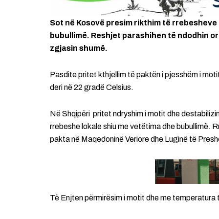
Sot në Kosovë presim rikthim të rrebesheve 
bubullimë. Reshjet parashihen të ndodhin or
zgjasin shumë.
Pasdite pritet kthjellim të paktën i pjesshëm i mo
deri në 22 gradë Celsius.
Në Shqipëri pritet ndryshim i motit dhe destabiliz
rrebeshe lokale shiu me vetëtima dhe bubullimë. R
pakta në Maqedoninë Veriore dhe Luginë të Pres
Të Enjten përmirësim i motit dhe me temperatura t