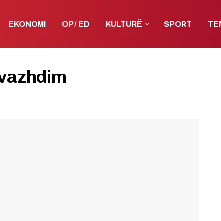
EKONOMI
OP / ED
KULTURË
SPORT
TE
ë vazhdim