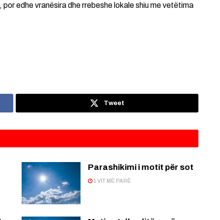
, por edhe vranësira dhe rrebeshe lokale shiu me vetëtima
Tweet
Parashikimi i motit për sot
1 VIT MË PARË