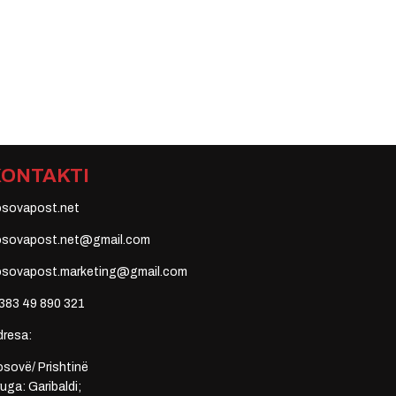
KONTAKTI
osovapost.net
osovapost.net@gmail.com
osovapost.marketing@gmail.com
383 49 890 321
dresa:
sovë/ Prishtinë
uga: Garibaldi;