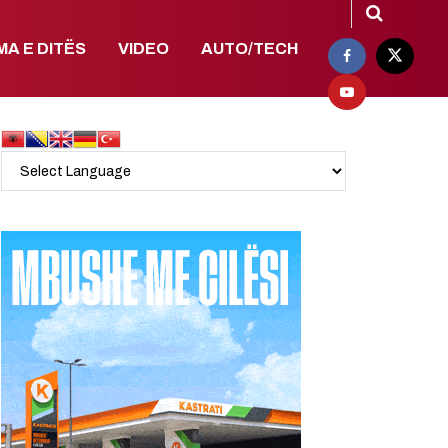
MA E DITËS
VIDEO
AUTO/TECH