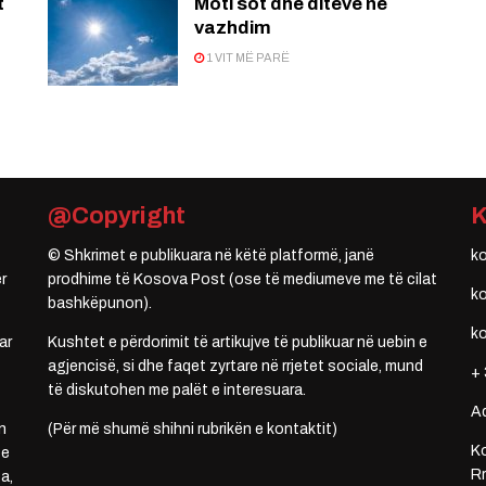
t
Moti sot dhe ditëve në
vazhdim
1 VIT MË PARË
@Copyright
© Shkrimet e publikuara në këtë platformë, janë
k
r
prodhime të Kosova Post (ose të mediumeve me të cilat
k
bashkëpunon).
k
ar
Kushtet e përdorimit të artikujve të publikuar në uebin e
agjencisë, si dhe faqet zyrtare në rrjetet sociale, mund
+ 
të diskutohen me palët e interesuara.
A
n
(Për më shumë shihni rubrikën e kontaktit)
Ko
 e
Rr
a,