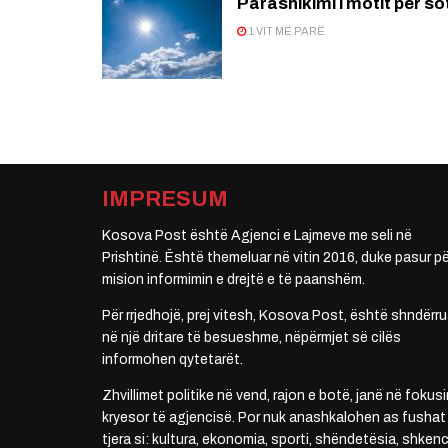
Parashikimi i motit për so
1 VIT MË PARË
IMPRESUM
Kosova Post është Agjenci e Lajmeve me seli në
Prishtinë. Është themeluar në vitin 2016, duke pasur pë
mision informimin e drejtë e të paanshëm.
Për rrjedhojë, prej vitesh, Kosova Post, është shndërru
në një dritare të besueshme, nëpërmjet së cilës
informohen qytetarët.
Zhvillimet politike në vend, rajon e botë, janë në fokusi
kryesor të agjencisë. Por nuk anashkalohen as fushat
tjera si: kultura, ekonomia, sporti, shëndetësia, shkenc