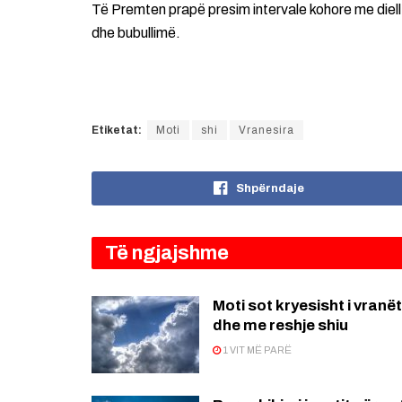
Të Premten prapë presim intervale kohore me diell
dhe bubullimë.
Etiketat:
Moti
shi
Vranesira
Shpërndaje
Të ngjajshme
Moti sot kryesisht i vranët
dhe me reshje shiu
1 VIT MË PARË