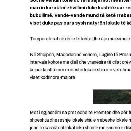
Sot në vendin tonë do të mbajë mot me interv
marrin karakter zhvillimi duke kushtëzuar r
bubullimë. Vende-vende mund të ketë rrebesh
viset duke pas para sysh natyrën lokale të k
Temperaturat në rënie të lehta dhe ajo maksimale 
Në Shqipëri, Maqedoninë Veriore, Luginë të Presh
intervale kohore me diell dhe vranësira të cilat o
krijuar kushte për rrebeshe lokale shiu me vetëti
viset kodrinore-malore.
Mot i ngjashëm na pret edhe të Premten dhe për fu
shpeshta dhe reshje lokale shiu e rrebeshe lokale
jenë të karakterit lokal diku shumë më shumë e diku