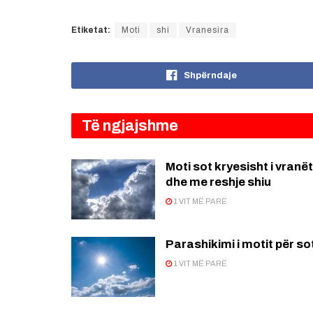
Etiketat:
Moti
shi
Vranesira
Shpërndaje
Të ngjajshme
Moti sot kryesisht i vranët
dhe me reshje shiu
1 VIT MË PARË
Parashikimi i motit për so
1 VIT MË PARË