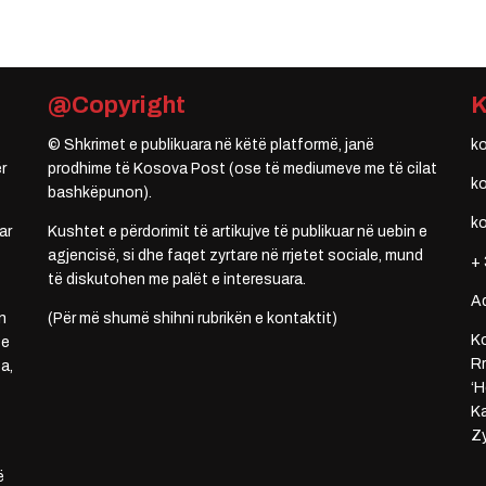
@Copyright
© Shkrimet e publikuara në këtë platformë, janë
k
r
prodhime të Kosova Post (ose të mediumeve me të cilat
k
bashkëpunon).
k
ar
Kushtet e përdorimit të artikujve të publikuar në uebin e
agjencisë, si dhe faqet zyrtare në rrjetet sociale, mund
+ 
të diskutohen me palët e interesuara.
A
n
(Për më shumë shihni rubrikën e kontaktit)
Ko
 e
Rr
a,
‘H
Ka
Zy
ë