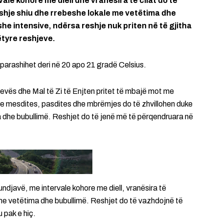
ale kohore me diell dhe vranësira të cilat do të
eshje shiu dhe rrebeshe lokale me vetëtima dhe
e intensive, ndërsa reshje nuk priten në të gjitha
ëtyre reshjeve.
parashihet deri në 20 apo 21 gradë Celsius.
evës dhe Mal të Zi të Enjten pritet të mbajë mot me
rëve mesdites, pasdites dhe mbrëmjes do të zhvillohen duke
ma dhe bubullimë. Reshjet do të jenë më të përqendruara në
ndjavë, me intervale kohore me diell, vranësira të
 me vetëtima dhe bubullimë. Reshjet do të vazhdojnë të
 pak e hiç.