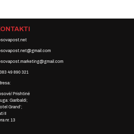
KONTAKTI
osovapost.net
osovapost.net@gmail.com
osovapost.marketing@gmail.com
383 49 890 321
dresa:
sovë/ Prishtinë
uga: Garibaldi;
otel Grand’;
ti II
ra nr. 13