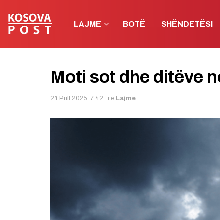
LAJME
BOTË
SHËNDETËSI
Moti sot dhe ditëve 
24 Prill 2025, 7:42
në
Lajme