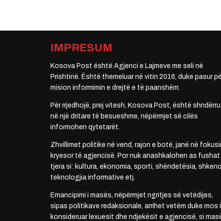
IMPRESUM
Kosova Post është Agjenci e Lajmeve me seli në
Prishtinë. Është themeluar në vitin 2016, duke pasur pë
mision informimin e drejtë e të paanshëm.
Për rrjedhojë, prej vitesh, Kosova Post, është shndërru
në një dritare të besueshme, nëpërmjet së cilës
informohen qytetarët.
Zhvillimet politike në vend, rajon e botë, janë në fokusi
kryesor të agjencisë. Por nuk anashkalohen as fushat
tjera si: kultura, ekonomia, sporti, shëndetësia, shkenc
teknologjia informative etj.
Emancipimi i masës, nëpërmjet ngritjes së vetëdijes,
sipas politikave redaksionale, arrihet vetëm duke mos i
konsideruar lexuesit dhe ndjekësit e agjencisë, si mas