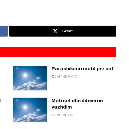
Tweet
Parashikimi i motit për sot
1 VIT MË PARË
t
Moti sot dhe ditëve në
vazhdim
1 VIT MË PARË