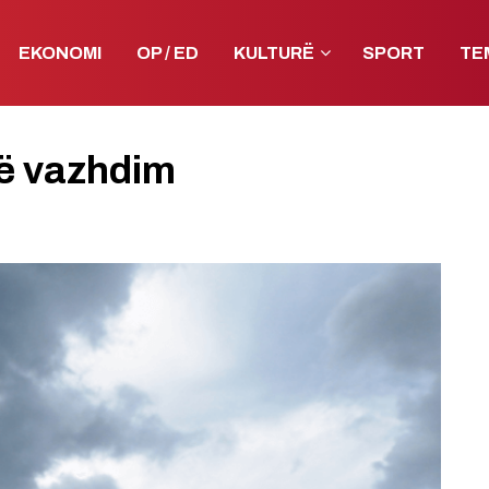
EKONOMI
OP / ED
KULTURË
SPORT
TE
në vazhdim