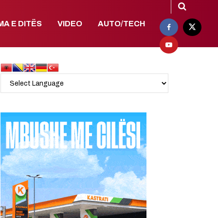
MA E DITËS
VIDEO
AUTO/TECH