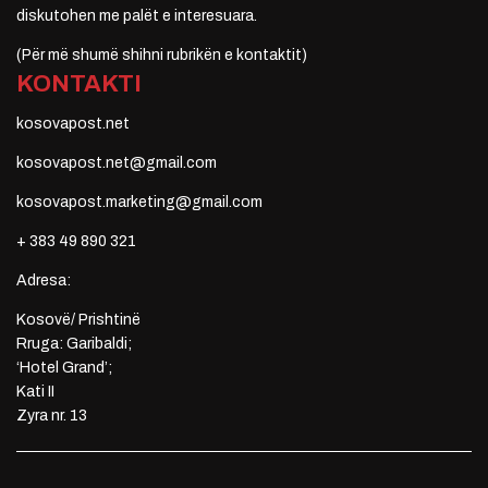
diskutohen me palët e interesuara.
(Për më shumë shihni rubrikën e kontaktit)
KONTAKTI
kosovapost.net
kosovapost.net@gmail.com
kosovapost.marketing@gmail.com
+ 383 49 890 321
Adresa:
Kosovë/ Prishtinë
Rruga: Garibaldi;
‘Hotel Grand’;
Kati II
Zyra nr. 13