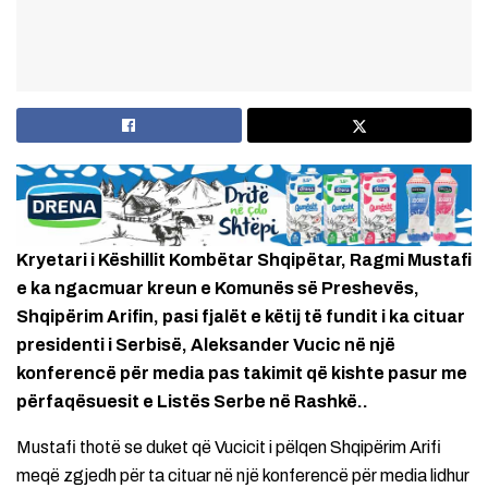
Kryetari i Këshillit Kombëtar Shqipëtar, Ragmi Mustafi
e ka ngacmuar kreun e Komunës së Preshevës,
Shqipërim Arifin, pasi fjalët e këtij të fundit i ka cituar
presidenti i Serbisë, Aleksander Vucic në një
konferencë për media pas takimit që kishte pasur me
përfaqësuesit e Listës Serbe në Rashkë..
Mustafi thotë se duket që Vucicit i pëlqen Shqipërim Arifi
meqë zgjedh për ta cituar në një konferencë për media lidhur