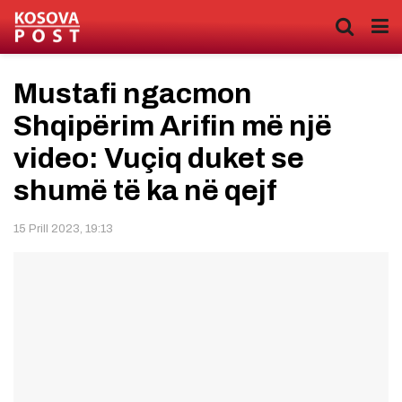
Mustafi ngacmon
Shqipërim Arifin më një
video: Vuçiq duket se
shumë të ka në qejf
15 Prill 2023, 19:13