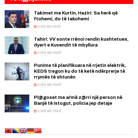
Takimet me Kurtin, Haziri: Sa herë që
ftohemi, do të takohemi
2 ORË MË PARË
Tahiri: VV sonte rrënoi rendin kushtetues,
dyert e Kuvendit të mbyllura
3 ORË MË PARË
Punime të planifikuara në rrjetin elektrik,
KEDS tregon ku do të ketë ndërprerje të
rrymës të shtunën
3 ORË MË PARË
Pl@goset me aŕmë z@rri një person në
Banjë të Istogut, policia jep detaje
3 ORË MË PARË