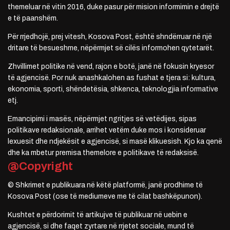
themeluar në vitin 2016, duke pasur për mision informimin e drejtë
e të paanshëm.
Për rrjedhojë, prej vitesh, Kosova Post, është shndërruar në një
dritare të besueshme, nëpërmjet së cilës informohen qytetarët.
Zhvillimet politike në vend, rajon e botë, janë në fokusin kryesor
të agjencisë. Por nuk anashkalohen as fushat e tjera si: kultura,
ekonomia, sporti, shëndetësia, shkenca, teknologjia informative
etj.
Emancipimi i masës, nëpërmjet ngritjes së vetëdijes, sipas
politikave redaksionale, arrihet vetëm duke mos i konsideruar
lexuesit dhe ndjekësit e agjencisë, si masë klikuesish. Kjo ka qenë
dhe ka mbetur premisa themelore e politikave të redaksisë.
@Copyright
© Shkrimet e publikuara në këtë platformë, janë prodhime të
Kosova Post (ose të mediumeve me të cilat bashkëpunon).
Kushtet e përdorimit të artikujve të publikuar në uebin e
agjencisë, si dhe faqet zyrtare në rrjetet sociale, mund të