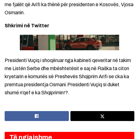
me fjalët që Arifi ka thënë për presidenten e Kosovës, Vjosa
Osmanin.
Shkrimi në Twitter
Presidenti Vuçiq i shoqëruar nga kabineti qeveritar në takim
me Listën Serbe dhe mbështetësit e saj në Raška ta citon
kryetarin e komunës së Preshevës Shqiprim Arifi se cka ka
premtua presidentja Osmani.Presidenti Vuçiq si duket
shumë n’qef e ka Shqiprimin!?.
Të ngjajshme