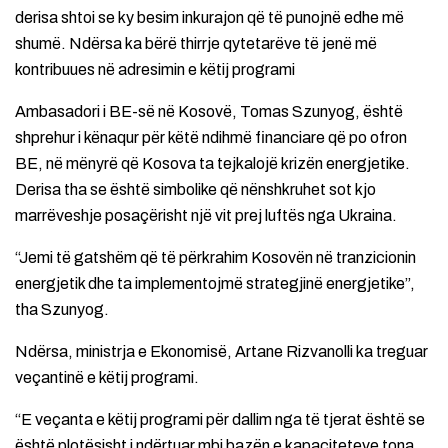
derisa shtoi se ky besim inkurajon që të punojnë edhe më
shumë. Ndërsa ka bërë thirrje qytetarëve të jenë më
kontribuues në adresimin e këtij programi
Ambasadori i BE-së në Kosovë, Tomas Szunyog, është
shprehur i kënaqur për këtë ndihmë financiare që po ofron
BE, në mënyrë që Kosova ta tejkalojë krizën energjetike.
Derisa tha se është simbolike që nënshkruhet sot kjo
marrëveshje posaçërisht një vit prej luftës nga Ukraina.
“Jemi të gatshëm që të përkrahim Kosovën në tranzicionin
energjetik dhe ta implementojmë strategjinë energjetike”,
tha Szunyog.
Ndërsa, ministrja e Ekonomisë, Artane Rizvanolli ka treguar
veçantinë e këtij programi.
“E veçanta e këtij programi për dallim nga të tjerat është se
është plotësisht i ndërtuar mbi bazën e kapaciteteve tona