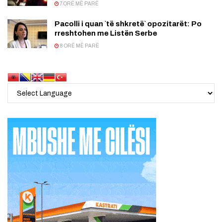
7 ORË MË PARË
Pacolli i quan `të shkretë` opozitarët: Po
rreshtohen me Listën Serbe
8 ORË MË PARË