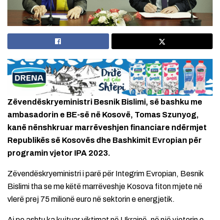
Zëvendëskryeministri Besnik Bislimi, së bashku me
ambasadorin e BE-së në Kosovë, Tomas Szunyog,
kanë nënshkruar marrëveshjen financiare ndërmjet
Republikës së Kosovës dhe Bashkimit Evropian për
programin vjetor IPA 2023.
Zëvendëskryeministri i parë për Integrim Evropian, Besnik
Bislimi tha se me këtë marrëveshje Kosova fiton mjete në
vlerë prej 75 milionë euro në sektorin e energjetik.
Ai po ashtu ka kujtuar viktimat në Ukrainë, në një vjetorin e