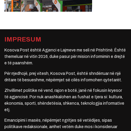
IMPRESUM
Kosova Post është Agjenci e Lajmeve me seli në Prishtinë. Është
themeluar në vitin 2016, duke pasur për mision informimin e drejtë
e të paanshëm.
Për rrjedhojë, prej vitesh, Kosova Post, është shndërruar në një
dritare të besueshme, nëpërmjet së cilës informohen qytetarët.
Zhvillimet politike në vend, rajon e botë, janë në fokusin kryesor
të agjencisë. Por nuk anashkalohen as fushat e tjera si: kultura,
ekonomia, sporti, shëndetësia, shkenca, teknologjia informative
etj.
Emancipimi i masës, nëpërmjet ngritjes së vetëdijes, sipas
politikave redaksionale, arrihet vetëm duke mos i konsideruar