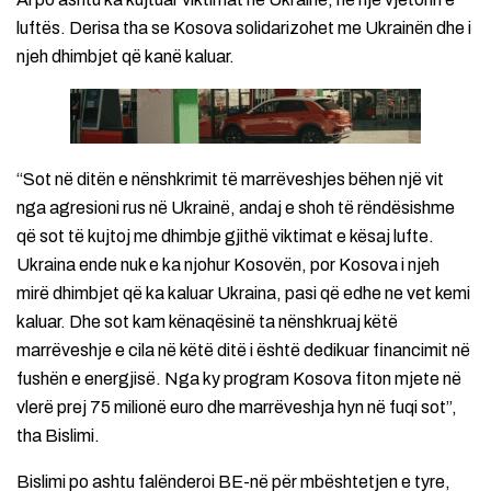
luftës. Derisa tha se Kosova solidarizohet me Ukrainën dhe i
njeh dhimbjet që kanë kaluar.
“Sot në ditën e nënshkrimit të marrëveshjes bëhen një vit
nga agresioni rus në Ukrainë, andaj e shoh të rëndësishme
që sot të kujtoj me dhimbje gjithë viktimat e kësaj lufte.
Ukraina ende nuk e ka njohur Kosovën, por Kosova i njeh
mirë dhimbjet që ka kaluar Ukraina, pasi që edhe ne vet kemi
kaluar. Dhe sot kam kënaqësinë ta nënshkruaj këtë
marrëveshje e cila në këtë ditë i është dedikuar financimit në
fushën e energjisë. Nga ky program Kosova fiton mjete në
vlerë prej 75 milionë euro dhe marrëveshja hyn në fuqi sot”,
tha Bislimi.
Bislimi po ashtu falënderoi BE-në për mbështetjen e tyre,