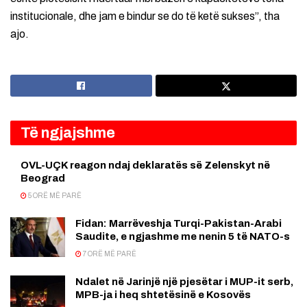
institucionale, dhe jam e bindur se do të ketë sukses”, tha
ajo.
Të ngjajshme
OVL-UÇK reagon ndaj deklaratës së Zelenskyt në
Beograd
5 ORË MË PARË
Fidan: Marrëveshja Turqi-Pakistan-Arabi
Saudite, e ngjashme me nenin 5 të NATO-s
7 ORË MË PARË
Ndalet në Jarinjë një pjesëtar i MUP-it serb,
MPB-ja i heq shtetësinë e Kosovës