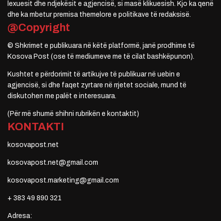
lexuesit dhe ndjekësit e agjencisë, si masë klikuesish. Kjo ka qenë
dhe ka mbetur premisa themelore e politikave të redaksisë.
@Copyright
© Shkrimet e publikuara në këtë platformë, janë prodhime të
Kosova Post (ose të mediumeve me të cilat bashkëpunon).
Kushtet e përdorimit të artikujve të publikuar në uebin e
agjencisë, si dhe faqet zyrtare në rrjetet sociale, mund të
diskutohen me palët e interesuara.
(Për më shumë shihni rubrikën e kontaktit)
KONTAKTI
kosovapost.net
kosovapost.net@gmail.com
kosovapost.marketing@gmail.com
+ 383 49 890 321
Adresa: