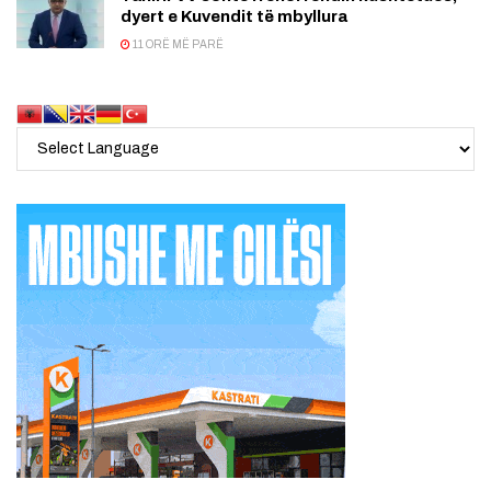
dyert e Kuvendit të mbyllura
11 ORË MË PARË