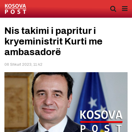
Nis takimi i papritur i
kryeministrit Kurti me
ambasadorë
06 Shkurt 2023, 11:42