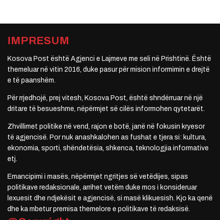
IMPRESUM
Kosova Post është Agjenci e Lajmeve me seli në Prishtinë. Është
themeluar në vitin 2016, duke pasur për mision informimin e drejtë
e të paanshëm.
Për rrjedhojë, prej vitesh, Kosova Post, është shndërruar në një
dritare të besueshme, nëpërmjet së cilës informohen qytetarët.
Zhvillimet politike në vend, rajon e botë, janë në fokusin kryesor
të agjencisë. Por nuk anashkalohen as fushat e tjera si: kultura,
ekonomia, sporti, shëndetësia, shkenca, teknologjia informative
etj.
Emancipimi i masës, nëpërmjet ngritjes së vetëdijes, sipas
politikave redaksionale, arrihet vetëm duke mos i konsideruar
lexuesit dhe ndjekësit e agjencisë, si masë klikuesish. Kjo ka qenë
dhe ka mbetur premisa themelore e politikave të redaksisë.