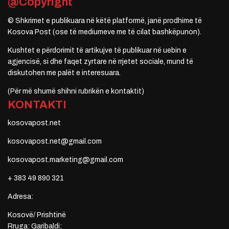
@Copyright
© Shkrimet e publikuara në këtë platformë, janë prodhime të
Kosova Post (ose të mediumeve me të cilat bashkëpunon).
Kushtet e përdorimit të artikujve të publikuar në uebin e
agjencisë, si dhe faqet zyrtare në rrjetet sociale, mund të
diskutohen me palët e interesuara.
(Për më shumë shihni rubrikën e kontaktit)
KONTAKTI
kosovapost.net
kosovapost.net@gmail.com
kosovapost.marketing@gmail.com
+ 383 49 890 321
Adresa:
Kosovë/ Prishtinë
Rruga: Garibaldi;