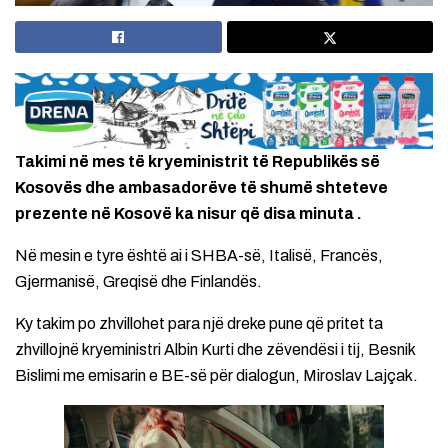
Takimi në mes të kryeministrit të Republikës së
Kosovës dhe ambasadorëve të shumë shteteve
prezente në Kosovë ka nisur që disa minuta .
Në mesin e tyre është ai i SHBA-së, Italisë, Francës,
Gjermanisë, Greqisë dhe Finlandës.
Ky takim po zhvillohet para një dreke pune që pritet ta
zhvillojnë kryeministri Albin Kurti dhe zëvendësi i tij, Besnik
Bislimi me emisarin e BE-së për dialogun, Miroslav Lajçak.