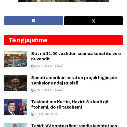
Të ngjajshme
Sot në 11:00 vazhdon seanca konstituive e
Kuvendit
32 MINUTA MË PARË
Senati amerikan miraton projektligjin për
sanksione ndaj Rusisë
48 MINUTA MË PARË
Takimet me Kurtin, Haziri: Sa herë që
ftohemi, do të takohemi
10 ORË MË PARË
Tahiri: VV sonte rrënoi rendin kushtetues,