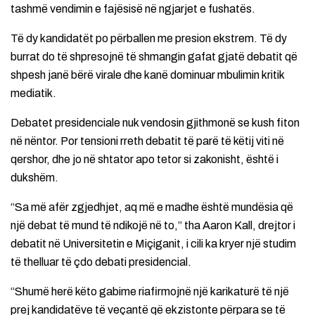
tashmë vendimin e fajësisë në ngjarjet e fushatës.
Të dy kandidatët po përballen me presion ekstrem. Të dy
burrat do të shpresojnë të shmangin gafat gjatë debatit që
shpesh janë bërë virale dhe kanë dominuar mbulimin kritik
mediatik.
Debatet presidenciale nuk vendosin gjithmonë se kush fiton
në nëntor. Por tensioni rreth debatit të parë të këtij viti në
qershor, dhe jo në shtator apo tetor si zakonisht, është i
dukshëm.
“Sa më afër zgjedhjet, aq më e madhe është mundësia që
një debat të mund të ndikojë në to,” tha Aaron Kall, drejtor i
debatit në Universitetin e Miçiganit, i cili ka kryer një studim
të thelluar të çdo debati presidencial.
“Shumë herë këto gabime riafirmojnë një karikaturë të një
prej kandidatëve të veçantë që ekzistonte përpara se të