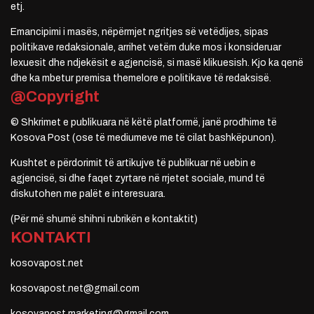
etj.
Emancipimi i masës, nëpërmjet ngritjes së vetëdijes, sipas
politikave redaksionale, arrihet vetëm duke mos i konsideruar
lexuesit dhe ndjekësit e agjencisë, si masë klikuesish. Kjo ka qenë
dhe ka mbetur premisa themelore e politikave të redaksisë.
@Copyright
© Shkrimet e publikuara në këtë platformë, janë prodhime të
Kosova Post (ose të mediumeve me të cilat bashkëpunon).
Kushtet e përdorimit të artikujve të publikuar në uebin e
agjencisë, si dhe faqet zyrtare në rrjetet sociale, mund të
diskutohen me palët e interesuara.
(Për më shumë shihni rubrikën e kontaktit)
KONTAKTI
kosovapost.net
kosovapost.net@gmail.com
kosovapost.marketing@gmail.com