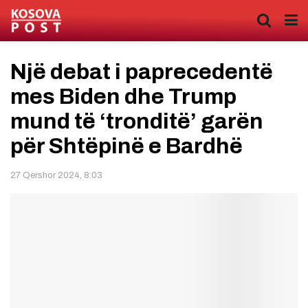
Një debat i paprecedentë
mes Biden dhe Trump
mund të ‘tronditë’ garën
për Shtëpinë e Bardhë
27 Qershor 2024, 8:03