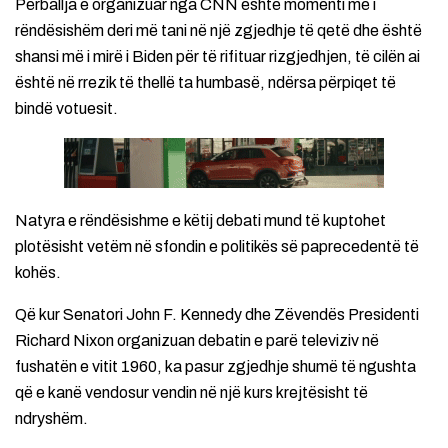
Përballja e organizuar nga CNN është momenti më i
rëndësishëm deri më tani në një zgjedhje të qetë dhe është
shansi më i mirë i Biden për të rifituar rizgjedhjen, të cilën ai
është në rrezik të thellë ta humbasë, ndërsa përpiqet të
bindë votuesit.
Natyra e rëndësishme e këtij debati mund të kuptohet
plotësisht vetëm në sfondin e politikës së paprecedentë të
kohës.
Që kur Senatori John F. Kennedy dhe Zëvendës Presidenti
Richard Nixon organizuan debatin e parë televiziv në
fushatën e vitit 1960, ka pasur zgjedhje shumë të ngushta
që e kanë vendosur vendin në një kurs krejtësisht të
ndryshëm.