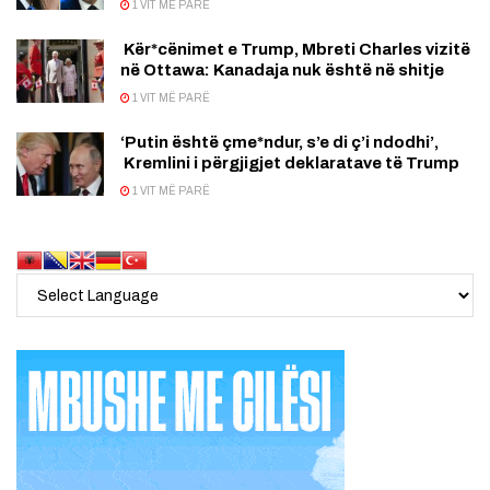
1 VIT MË PARË
Kër*cënimet e Trump, Mbreti Charles vizitë
në Ottawa: Kanadaja nuk është në shitje
1 VIT MË PARË
‘Putin është çme*ndur, s’e di ç’i ndodhi’,
Kremlini i përgjigjet deklaratave të Trump
1 VIT MË PARË