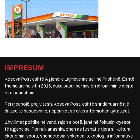
IMPRESUM
Kosova Post është Agjenci e Lajmeve me seli në Prishtinë. Është
themeluar në vitin 2016, duke pasur për mision informimin e drejtë
e të paanshëm.
Për rrjedhojë, prej vitesh, Kosova Post, është shndërruar në një
dritare të besueshme, nëpërmjet së cilës informohen qytetarët.
Zhvillimet politike në vend, rajon e botë, janë në fokusin kryesor
të agjencisë. Por nuk anashkalohen as fushat e tjera si: kultura,
ekonomia, sporti, shëndetësia, shkenca, teknologjia informative