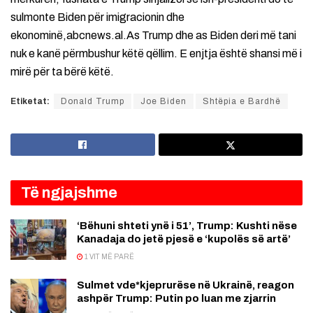
sulmonte Biden për imigracionin dhe
ekonominë,abcnews.al.As Trump dhe as Biden deri më tani
nuk e kanë përmbushur këtë qëllim. E enjtja është shansi më i
mirë për ta bërë këtë.
Etiketat:
Donald Trump
Joe Biden
Shtëpia e Bardhë
Të ngjajshme
‘Bëhuni shteti ynë i 51’, Trump: Kushti nëse
Kanadaja do jetë pjesë e ‘kupolës së artë’
1 VIT MË PARË
Sulmet vde*kjeprurëse në Ukrainë, reagon
ashpër Trump: Putin po luan me zjarrin