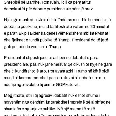
Shtëpisë së Bardhë, Ron Klain, i cili ka përgatitur
demokratët për debate presidenciale për një brez.
Një nga mantrat e Klain është “ndërsa mund të humbësh një
debat në çdo kohë, mund ta fitosh atë vetëm në 30 minutat
e para”. Ekipi i Biden ka qenë i vëmendshëm mbi intervistat
dhe fjalimet e fundit publike të Trump. Presidenti do të jetë
gati për cilindo version të Trump.
Presidentët shpesh janë të ashpër në debatet e para
presidenciale, pasi nuk janë mësuar që dikush të hyjë në garë
dhe t’i kundërshtojë ato. Por avantazhi i Trump në këtë pikë
mund të komprometohet pasi ai refuzoi të debatonte me
ndonjë nga rivalët e tij primar GOP këtë vit.
Megjithatë, stili i tij agresiv i debatit nuk është shumë i
ndryshëm nga qëndrimi luftarak dhe i mprehtë që ai shfaq në
shumicën e ngjarjeve publike. Në një memo të re të
mërkurën, fushata e Trump sinjalizoi se ish-presidenti do të