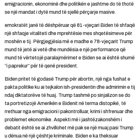
emigracionin, ekonominë dhe politikën e jashtme do të thotë
se një mandat i dytë mund të sjellë përçarje masive.
emokratët janë të dëshpëruar që 81-vjeçari Biden të shfaqë
një shfaqje vitaliteti dhe mprehtësie mes shqetësimeve për
moshën e tij. Përgjegjësia më e madhe e 78-vjeçarit Trump
mund të jetë ai vetë dhe mundësia e një performance që
mund të vërtetojë paralajmërimet e Biden se ai është shumë
“i paprekur” për të qenë president.
Biden pritet të godasë Trump për abortin, një nga fushat e
pakta politike ku ai tejkalon ish-presidentin dhe admirimin e tij
ndaj diktatorëve të huaj. Trump tashmë po sinjalizon se do
ta portretizojë Amerikën e Bidenit në terma distopikë, të
rrethuar nga emigracioni i pakontrolluar, krimi i shfrenuar dhe
problemet ekonomike. Aspekti më i jashtëzakonshëm i
debatit është se ai zhvillohet më pak se një muaj pasi Trump
u dënua në një çështje kriminale. Biden e ka theksuar