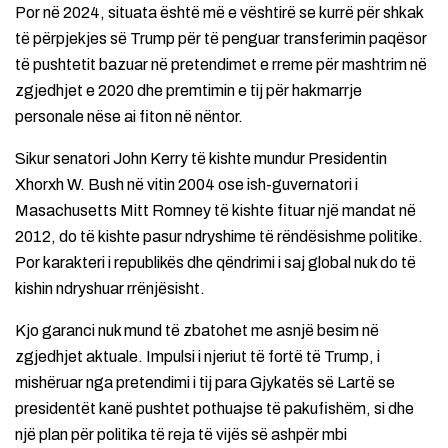
Por në 2024, situata është më e vështirë se kurrë për shkak
të përpjekjes së Trump për të penguar transferimin paqësor
të pushtetit bazuar në pretendimet e rreme për mashtrim në
zgjedhjet e 2020 dhe premtimin e tij për hakmarrje
personale nëse ai fiton në nëntor.
Sikur senatori John Kerry të kishte mundur Presidentin
Xhorxh W. Bush në vitin 2004 ose ish-guvernatori i
Masachusetts Mitt Romney të kishte fituar një mandat në
2012, do të kishte pasur ndryshime të rëndësishme politike.
Por karakteri i republikës dhe qëndrimi i saj global nuk do të
kishin ndryshuar rrënjësisht.
Kjo garanci nuk mund të zbatohet me asnjë besim në
zgjedhjet aktuale. Impulsi i njeriut të fortë të Trump, i
mishëruar nga pretendimi i tij para Gjykatës së Lartë se
presidentët kanë pushtet pothuajse të pakufishëm, si dhe
një plan për politika të reja të vijës së ashpër mbi