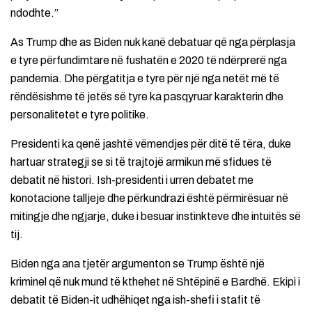
ndodhte.”
As Trump dhe as Biden nuk kanë debatuar që nga përplasja
e tyre përfundimtare në fushatën e 2020 të ndërprerë nga
pandemia. Dhe përgatitja e tyre për një nga netët më të
rëndësishme të jetës së tyre ka pasqyruar karakterin dhe
personalitetet e tyre politike.
Presidenti ka qenë jashtë vëmendjes për ditë të tëra, duke
hartuar strategji se si të trajtojë armikun më sfidues të
debatit në histori. Ish-presidenti i urren debatet me
konotacione talljeje dhe përkundrazi është përmirësuar në
mitingje dhe ngjarje, duke i besuar instinkteve dhe intuitës së
tij.
Biden nga ana tjetër argumenton se Trump është një
kriminel që nuk mund të kthehet në Shtëpinë e Bardhë. Ekipi i
debatit të Biden-it udhëhiqet nga ish-shefi i stafit të