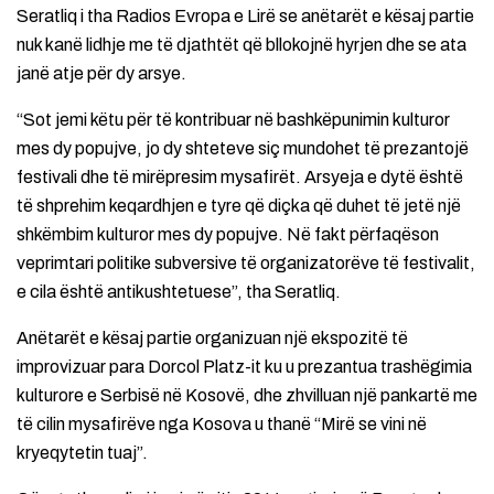
Seratliq i tha Radios Evropa e Lirë se anëtarët e kësaj partie
nuk kanë lidhje me të djathtët që bllokojnë hyrjen dhe se ata
janë atje për dy arsye.
“Sot jemi këtu për të kontribuar në bashkëpunimin kulturor
mes dy popujve, jo dy shteteve siç mundohet të prezantojë
festivali dhe të mirëpresim mysafirët. Arsyeja e dytë është
të shprehim keqardhjen e tyre që diçka që duhet të jetë një
shkëmbim kulturor mes dy popujve. Në fakt përfaqëson
veprimtari politike subversive të organizatorëve të festivalit,
e cila është antikushtetuese”, tha Seratliq.
Anëtarët e kësaj partie organizuan një ekspozitë të
improvizuar para Dorcol Platz-it ku u prezantua trashëgimia
kulturore e Serbisë në Kosovë, dhe zhvilluan një pankartë me
të cilin mysafirëve nga Kosova u thanë “Mirë se vini në
kryeqytetin tuaj”.