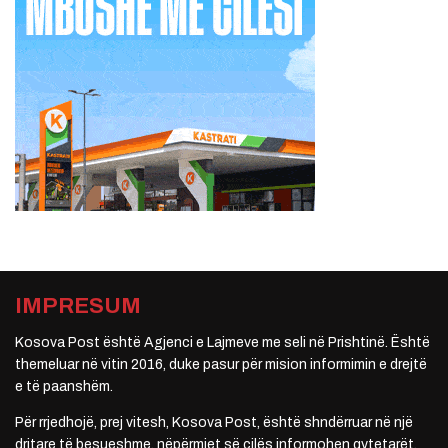
IMPRESUM
Kosova Post është Agjenci e Lajmeve me seli në Prishtinë. Është
themeluar në vitin 2016, duke pasur për mision informimin e drejtë
e të paanshëm.
Për rrjedhojë, prej vitesh, Kosova Post, është shndërruar në një
dritare të besueshme, nëpërmjet së cilës informohen qytetarët.