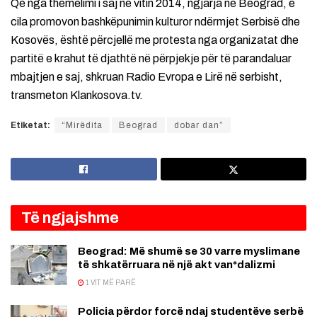
Që nga themelimi i saj në vitin 2014, ngjarja në Beograd, e
cila promovon bashkëpunimin kulturor ndërmjet Serbisë dhe
Kosovës, është përcjellë me protesta nga organizatat dhe
partitë e krahut të djathtë në përpjekje për të parandaluar
mbajtjen e saj, shkruan Radio Evropa e Lirë në serbisht,
transmeton Klankosova.tv.
Etiketat:
“Mirëdita
Beograd
dobar dan”
Të ngjajshme
Beograd: Më shumë se 30 varre myslimane
të shkatërruara në një akt van*dalizmi
1 VIT MË PARË
Policia përdor forcë ndaj studentëve serbë