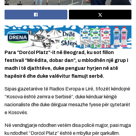
Para “Dorćol Platz”-it në Beograd, ku sot fillon
festivali “Mirëdita, dobar dan”, u mblodhën një grup i
madh i të djathtëve, duke penguar hyrjen në atë
hapësirë ​​dhe duke valëvitur flamujt serbë.
Sipas gazetarëve të Radios Evropa e Lirë, tifozët këndojnë
“Kosova është zemra e Serbisë”, duke kënduar këngë
nacionaliste dhe duke dërguar mesazhe fyese për qytetarët
e Kosovës.
Në vendngjarje ndodhen vetëm disa policë rrugor, pasi rruga
ku ndodhet “Dorćol Platz” është e mbyllur për qarkullim.