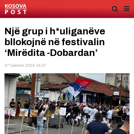
Një grup i h*uliganëve
bllokojnë në festivalin
‘Mirëdita -Dobardan’
27 Qershor 2024, 14:27