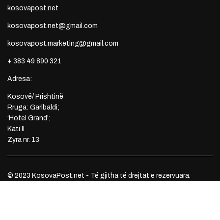
kosovapost.net
kosovapost.net@gmail.com
kosovapost.marketing@gmail.com
+ 383 49 890 321
Adresa:
Kosovë/ Prishtinë
Rruga: Garibaldi;
‘Hotel Grand’;
Kati II
Zyra nr. 13
© 2023 KosovaPost.net - Të gjitha të drejtat e rezervuara.