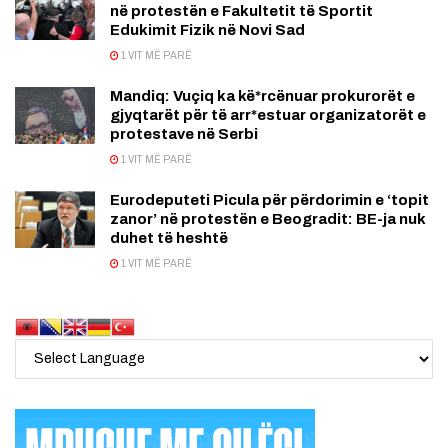
në protestën e Fakultetit të Sportit
Edukimit Fizik në Novi Sad
1 VIT MË PARË
Mandiq: Vuçiq ka kë*rcënuar prokurorët e
gjyqtarët për të arr*estuar organizatorët e
protestave në Serbi
1 VIT MË PARË
Eurodeputeti Picula për përdorimin e ‘topit
zanor’ në protestën e Beogradit: BE-ja nuk
duhet të heshtë
1 VIT MË PARË