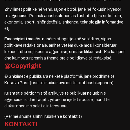
Zhvillimet politike në vend, rajon e botë, janë në fokusin kryesor
të agjencisë. Por nuk anashkalohen as fushat e tjera si: kultura,
ekonomia, sporti, shëndetësia, shkenca, teknologjia informative
etj.
Emancipimi i masës, nëpërmjet ngritjes së vetëdijes, sipas
politikave redaksionale, arrihet vetëm duke mos i konsideruar
lexuesit dhe ndjekësit e agjencisë, si masë klikuesish. Kjo ka qenë
dhe ka mbetur premisa themelore e politikave të redaksisë.
@Copyright
© Shkrimet e publikuara në këtë platformë, janë prodhime të
Kosova Post (ose të mediumeve me të cilat bashkëpunon).
Kushtet e përdorimit të artikujve të publikuar në uebin e
agjencisë, si dhe faqet zyrtare në rrjetet sociale, mund të
diskutohen me palët e interesuara.
(Për më shumë shihni rubrikën e kontaktit)
KONTAKTI