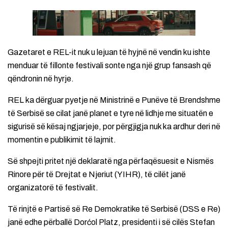
Gazetaret e REL-it nuk u lejuan të hyjnë në vendin ku ishte
menduar të fillonte festivali sonte nga një grup fansash që
qëndronin në hyrje.
REL ka dërguar pyetje në Ministrinë e Punëve të Brendshme
të Serbisë se cilat janë planet e tyre në lidhje me situatën e
sigurisë së kësaj ngjarjeje, por përgjigja nuk ka ardhur deri në
momentin e publikimit të lajmit.
Së shpejti pritet një deklaratë nga përfaqësuesit e Nismës
Rinore për të Drejtat e Njeriut (YIHR), të cilët janë
organizatorë të festivalit.
Të rinjtë e Partisë së Re Demokratike të Serbisë (DSS e Re)
janë edhe përballë Dorćol Platz, presidenti i së cilës Stefan