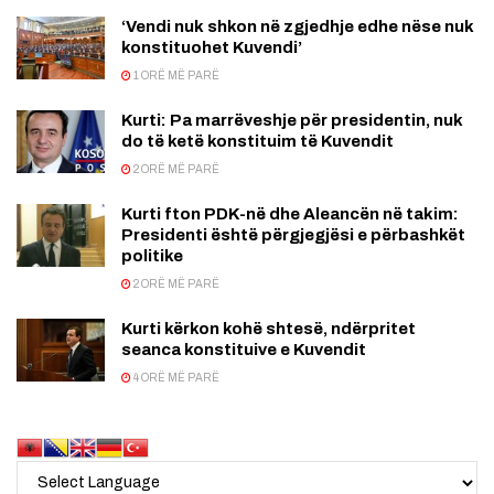
‘Vendi nuk shkon në zgjedhje edhe nëse nuk
konstituohet Kuvendi’
1 ORË MË PARË
Kurti: Pa marrëveshje për presidentin, nuk
do të ketë konstituim të Kuvendit
2 ORË MË PARË
Kurti fton PDK-në dhe Aleancën në takim:
Presidenti është përgjegjësi e përbashkët
politike
2 ORË MË PARË
Kurti kërkon kohë shtesë, ndërpritet
seanca konstituive e Kuvendit
4 ORË MË PARË