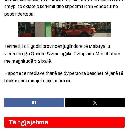
shtypi se ekipet e kërkimit dhe shpëtimit ishin vendosur në
pesë ndërtesa.
Tërmeti, i cili goditi provincën juglindore të Malatya, u
vlerësua nga Qendra Sizmologjike Evropiane-Mesdhetare
me magnitudë 5.2 ballë.
Raportet e mediave thanë se dy persona besohet të jenë të
bllokuar në rrënojat e një ndërtese.
Të ngjajshme