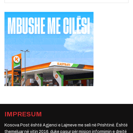
IMPRESUM
Kosova Post është Agjenci e Lajmeve me seli në Prishtinë. Është
themeluar në vitin 2016, duke pasur për mision informimin e drejtë