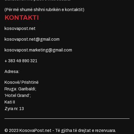
(Për më shumë shihni rubrikën e kontaktit)
KONTAKTI
kosovapost.net
kosovapost.net@gmail.com
kosovapost.marketing@gmail.com
+ 383 49 890 321
Adresa:
Kosovë/ Prishtinë
Rruga: Garibaldi;
‘Hotel Grand’;
Kati II
Zyra nr. 13
© 2023 KosovaPost.net - Të gjitha të drejtat e rezervuara.