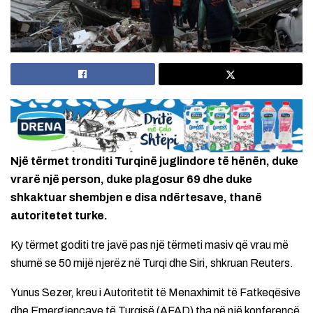
Një tërmet tronditi Turqinë juglindore të hënën, duke
vrarë një person, duke plagosur 69 dhe duke
shkaktuar shembjen e disa ndërtesave, thanë
autoritetet turke.
Ky tërmet goditi tre javë pas një tërmeti masiv që vrau më
shumë se 50 mijë njerëz në Turqi dhe Siri, shkruan Reuters.
Yunus Sezer, kreu i Autoritetit të Menaxhimit të Fatkeqësive
dhe Emergjencave të Turqisë (AFAD) tha në një konferencë