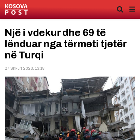
Një i vdekur dhe 69 të
lënduar nga tërmeti tjetër
në Turqi
27 Shkurt 2023, 13:18