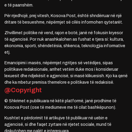
e të paanshëm.
Për rrjedhojë, prej vitesh, Kosova Post, është shndërruar në një
dritare të besueshme, nëpërmjet së cilës informohen qytetarët.
Zhvillimet politike në vend, rajon e botë, janë në fokusin kryesor
të agjencisë. Por nuk anashkalohen as fushat e tjera si: kultura,
ekonomia, sporti, shëndetësia, shkenca, teknologjia informative
etj.
Emancipimi i masës, nëpërmjet ngritjes së vetëdijes, sipas
politikave redaksionale, arrihet vetëm duke mos i konsideruar
lexuesit dhe ndjekësit e agjencisë, si masë klikuesish. Kjo ka qenë
dhe ka mbetur premisa themelore e politikave të redaksisë.
@Copyright
© Shkrimet e publikuara në këtë platformë, janë prodhime të
Kosova Post (ose të mediumeve me të cilat bashkëpunon).
Kushtet e përdorimit të artikujve të publikuar në uebin e
agjencisë, si dhe faqet zyrtare në rrjetet sociale, mund të
diskutohen me palët e interesuara.