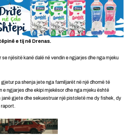
ëpinë e tij në Drenas.
r se njësitë kanë dalë në vendin e ngjarjes dhe nga mjeku
 gjetur pa shenja jete nga familjarët në një dhomë të
din e ngjarjes dhe ekipi mjekësor dhe nga mjeku është
 janë gjete dhe sekuestruar një pistoletë me dy fishek, dy
 raport.