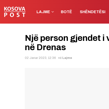
LAJME
BOTË
SHËNDETËSI
Një person gjendet i 
në Drenas
02 Janar 2023, 12:36
në
Lajme