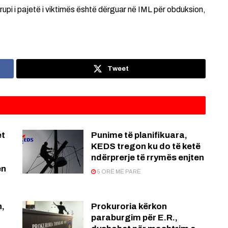
trupi i pajetë i viktimës është dërguar në IML për obduksion,
Tweet
et
Punime të planifikuara,
KEDS tregon ku do të ketë
ndërprerje të rrymës enjten
en
5 ORË MË PARË
n,
Prokuroria kërkon
paraburgim për E.R.,