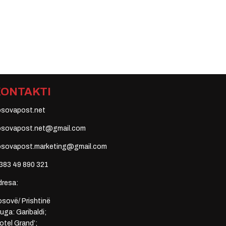
KONTAKTI
osovapost.net
osovapost.net@gmail.com
osovapost.marketing@gmail.com
383 49 890 321
dresa:
sovë/ Prishtinë
uga: Garibaldi;
otel Grand’;