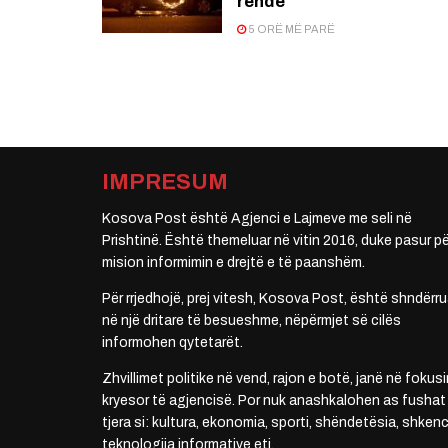
rëndë
5 ORË MË PARË
IMPRESUM
Kosova Post është Agjenci e Lajmeve me seli në
Prishtinë. Është themeluar në vitin 2016, duke pasur pë
mision informimin e drejtë e të paanshëm.
Për rrjedhojë, prej vitesh, Kosova Post, është shndërru
në një dritare të besueshme, nëpërmjet së cilës
informohen qytetarët.
Zhvillimet politike në vend, rajon e botë, janë në fokusi
kryesor të agjencisë. Por nuk anashkalohen as fushat
tjera si: kultura, ekonomia, sporti, shëndetësia, shkenc
teknologjia informative etj.