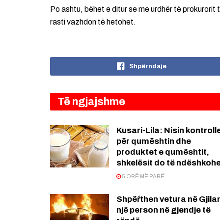
Po ashtu, bëhet e ditur se me urdhër të prokurorit 
rasti vazhdon të hetohet.
Shpërndaje
Të ngjajshme
Kusari-Lila: Nisin kontroll
për qumështin dhe
produktet e qumështit,
shkelësit do të ndëshkoh
5 ORË MË PARË
Shpëŕthen vetura në Gjila
një person në gjendje të