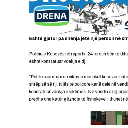
Është gjetur pa shenja jete një person në sht
Policia e Kosovës në raportin 24-orësh bën të ditu
është konstatuar vdekja e tij.
“Është raportuar se viktima mashkull kosovar ishte
shtëpisë së tij. Njësitë policore kanë dalë në ven
konstatuar vdekja e viktimës. Në vendin e ngjarjes
predha dhe katër gëzhoja të fishekëve”, thuhet në