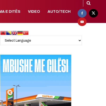
MA E DITËS
VIDEO
AUTO/TECH