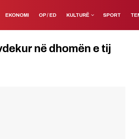
EKONOMI
OP / ED
KULTURË
SPORT
TE
vdekur në dhomën e tij