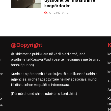
dyshohet për mashtrim e
keqpërdorim
7 ORË MË PARË
@Copyright
© Shkrimet e publikuara në këtë platformë, janë
k
r
prodhime të Kosova Post (ose të mediumeve me të cilat
k
bashkëpunon).
k
ar
Kushtet e përdorimit të artikujve të publikuar në uebin e
agjencisë, si dhe faqet zyrtare në rrjetet sociale, mund
+ 
të diskutohen me palët e interesuara.
A
n
(Për më shumë shihni rubrikën e kontaktit)
Ko
 e
Rr
a,
‘H