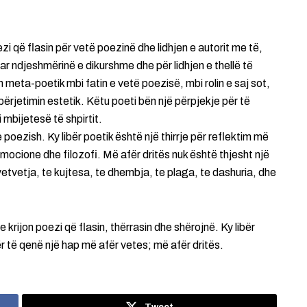
ezi që flasin për vetë poezinë dhe lidhjen e autorit me të,
ar ndjeshmërinë e dikurshme dhe për lidhjen e thellë të
im meta-poetik mbi fatin e vetë poezisë, mbi rolin e saj sot,
përjetimin estetik. Këtu poeti bën një përpjekje për të
 mbijetesë të shpirtit.
oezish. Ky libër poetik është një thirrje për reflektim më
emocione dhe filozofi. Më afër dritës nuk është thjesht një
e vetvetja, te kujtesa, te dhembja, te plaga, te dashuria, dhe
rijon poezi që flasin, thërrasin dhe shërojnë. Ky libër
ër të qenë një hap më afër vetes; më afër dritës.