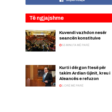
Shpërndaje
Të ngjajshme
Kuvendi vazhdon nesër
seancën konstituive
55 MINUTA MË PARË
Kurti i dërgon ftesë për
takim Ardian Gjinit, kreu i
Aleancës e refuzon
1 ORË MË PARË