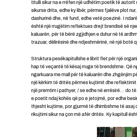
titulli sikur na e rrëfen një udhëtim poetik të autori
sikurse drita, edhe ky libër, përmes fjalëve plot n
dashurinë dhe, në fund, edhe vetë poezinë. I ndarë
është një rrugëtim reflektues drejt brendisë së njeri
kaluarën, për të bërë zgjidhjen e duhur në të ardhme
trazuar, dëlirësinë dhe ndjeshmërinë, në një botë 
Struktura pesëkapitullshe e librit flet për një org
hap të veçantë të kësaj rruge të brendshme. Që nga 
ngarkuara me mall për të kaluarën dhe zhgënjim pë
një kërkim të dritës përmes kujtimit dhe reflektimi
një premtim i pathyer, / se edhe në errësirë… do t
e poetit ndaj kohës që po e jetojmë, por edhe besim
thjesht kujtime, por gjurmë të dhimbshme të asaj q
rikujtimi sikur na çon më afër dritës. Ky kapitull ësh