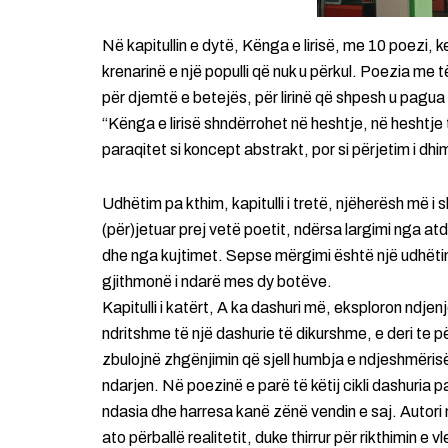
Në kapitullin e dytë, Kënga e lirisë, me 10 poezi,
krenarinë e një populli që nuk u përkul. Poezia me të
për djemtë e betejës, për lirinë që shpesh u pagua
“Kënga e lirisë shndërrohet në heshtje, në heshtje t
paraqitet si koncept abstrakt, por si përjetim i dh
Udhëtim pa kthim, kapitulli i tretë, njëherësh më i
(për)jetuar prej vetë poetit, ndërsa largimi nga at
dhe nga kujtimet. Sepse mërgimi është një udhëtim 
gjithmonë i ndarë mes dy botëve.
Kapitulli i katërt, A ka dashuri më, eksploron ndje
ndritshme të një dashurie të dikurshme, e deri te 
zbulojnë zhgënjimin që sjell humbja e ndjeshmërisë
ndarjen. Në poezinë e parë të këtij cikli dashuria p
ndasia dhe harresa kanë zënë vendin e saj. Autori nu
ato përballë realitetit, duke thirrur për rikthimin e