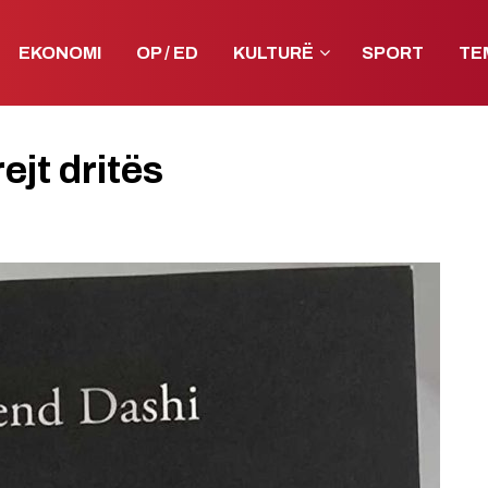
EKONOMI
OP / ED
KULTURË
SPORT
TE
ejt dritës