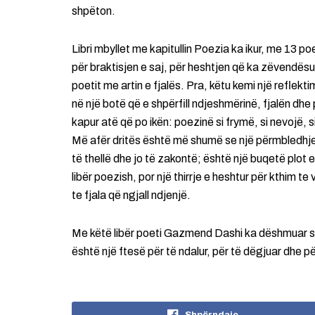
shpëton.
Libri mbyllet me kapitullin Poezia ka ikur, me 13 po
për braktisjen e saj, për heshtjen që ka zëvendësu
poetit me artin e fjalës. Pra, këtu kemi një reflekt
në një botë që e shpërfill ndjeshmërinë, fjalën dhe 
kapur atë që po ikën: poezinë si frymë, si nevojë, si
Më afër dritës është më shumë se një përmbledhje p
të thellë dhe jo të zakontë; është një buqetë plot 
libër poezish, por një thirrje e heshtur për kthim t
te fjala që ngjall ndjenjë.
Me këtë libër poeti Gazmend Dashi ka dëshmuar se k
është një ftesë për të ndalur, për të dëgjuar dhe p