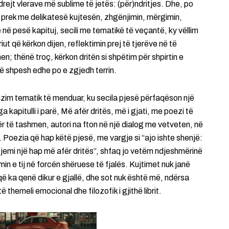
t drejt vlerave më sublime të jetës: (për)ndritjes. Dhe, po
ur, prek me delikatesë kujtesën, zhgënjimin, mërgimin,
 në pesë kapituj, secili me tematikë të veçantë, ky vëllim
ut që kërkon dijen, reflektimin prej të tjerëve në të
n; thënë troç, kërkon dritën si shpëtim për shpirtin e
që shpesh edhe po e zgjedh terrin.
anizim tematik të menduar, ku secila pjesë përfaqëson një
kapitulli i parë, Më afër dritës, më i gjati, me poezi të
r të tashmen, autori na fton në një dialog me vetveten, në
t. Poezia që hap këtë pjesë, me vargje si “ajo ishte shenjë:
ë jemi një hap më afër dritës”, shfaq jo vetëm ndjeshmërinë
in e tij në forcën shëruese të fjalës. Kujtimet nuk janë
ë ka qenë dikur e gjallë, dhe sot nuk është më, ndërsa
të themeli emocional dhe filozofik i gjithë librit.