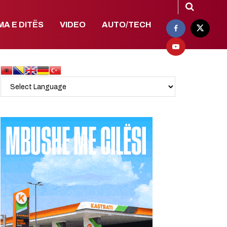
MA E DITËS
VIDEO
AUTO/TECH