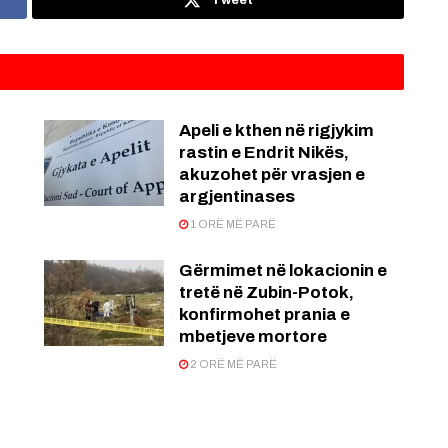
Tweet
Apeli e kthen në rigjykim
rastin e Endrit Nikës,
akuzohet për vrasjen e
argjentinases
1 ORË MË PARË
Gërmimet në lokacionin e
tretë në Zubin-Potok,
konfirmohet prania e
mbetjeve mortore
2 ORË MË PARË