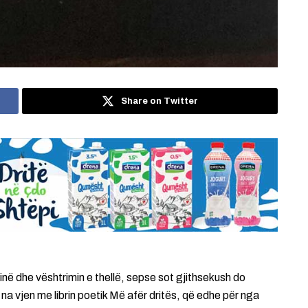
Share on Twitter
në dhe vështrimin e thellë, sepse sot gjithsekush do
 vjen me librin poetik Më afër dritës, që edhe për nga