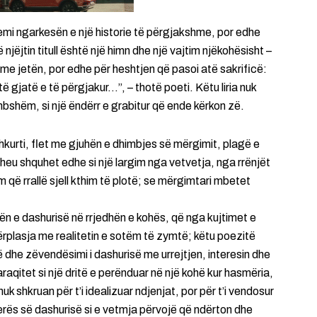
 kemi ngarkesën e një historie të përgjakshme, por edhe
 njëjtin titull është një himn dhe një vajtim njëkohësisht –
 me jetën, por edhe për heshtjen që pasoi atë sakrificë:
ë gjatë e të përgjakur…”, – thotë poeti. Këtu liria nuk
imbshëm, si një ëndërr e grabitur që ende kërkon zë.
 shkurti, flet me gjuhën e dhimbjes së mërgimit, plagë e
dheu shquhet edhe si një largim nga vetvetja, nga rrënjët
që rrallë sjell kthim të plotë; se mërgimtari mbetet
njën e dashurisë në rrjedhën e kohës, që nga kujtimet e
përplasja me realitetin e sotëm të zymtë; këtu poezitë
 dhe zëvendësimi i dashurisë me urrejtjen, interesin dhe
araqitet si një dritë e perënduar në një kohë kur hasmëria,
k shkruan për t’i idealizuar ndjenjat, por për t’i vendosur
 vlerës së dashurisë si e vetmja përvojë që ndërton dhe