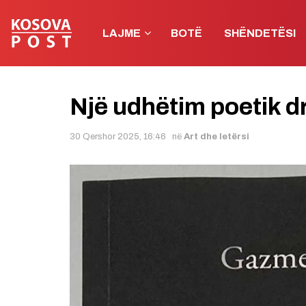
LAJME
BOTË
SHËNDETËSI
Një udhëtim poetik dr
30 Qershor 2025, 16:46
në
Art dhe letërsi