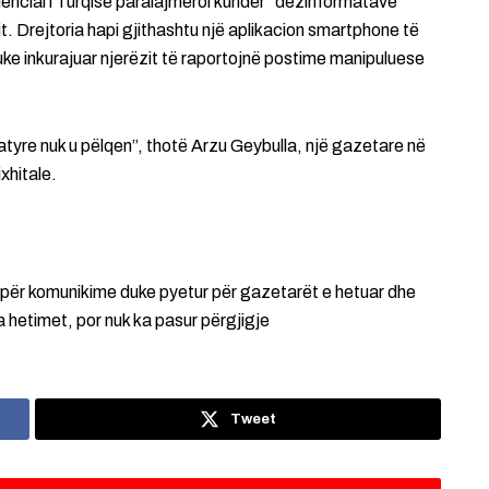
idencial i Turqisë paralajmëroi kundër “dezinformatave
t. Drejtoria hapi gjithashtu një aplikacion smartphone të
uke inkurajuar njerëzit të raportojnë postime manipuluese
 atyre nuk u pëlqen”, thotë Arzu Geybulla, një gazetare në
xhitale.
 për komunikime duke pyetur për gazetarët e hetuar dhe
a hetimet, por nuk ka pasur përgjigje
Tweet