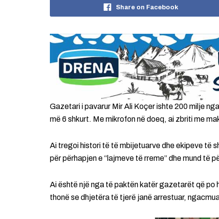
Share on Facebook
Gazetari i pavarur Mir Ali Koçer ishte 200 milje n
më 6 shkurt. Me mikrofon në doeq, ai zbriti me makin
Ai tregoi histori të të mbijetuarve dhe ekipeve të 
për përhapjen e “lajmeve të rreme” dhe mund të për
Ai është një nga të paktën katër gazetarët që po h
thonë se dhjetëra të tjerë janë arrestuar, ngacmu