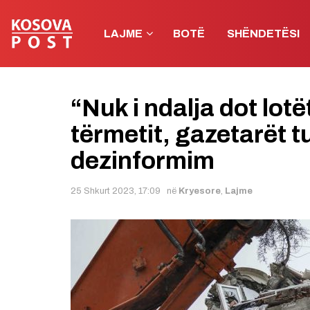
LAJME
BOTË
SHËNDETËSI
“Nuk i ndalja dot lot
tërmetit, gazetarët t
dezinformim
25 Shkurt 2023, 17:09
në
Kryesore
,
Lajme