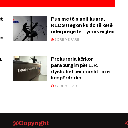
et
Punime të planifikuara,
KEDS tregon ku do të ketë
ndërprerje të rrymës enjten
en
3 ORË MË PARË
n,
Prokuroria kërkon
paraburgim për E.R.,
dyshohet për mashtrim e
keqpërdorim
5 ORË MË PARË
@Copyright