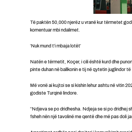
Të paktën 50,000 njerëz u vranë kur tërmetet godit
komentuar mbi ndalimet.
‘Nuk mund t’i mbaja lotët’
Natën e tërmetit, Koçer, i cili është kurd dhe pun
pinte duhan në ballkonin e tij në qytetin juglindor të 
Më vonë ai kujtoi se si kishin lehur ashtu në vitin 
godiste Turqinë lindore.
“Ndjeva se po dridhesha. Ndjeja se si po dridhej sh
fsheh nën një tavolinë me qentë dhe më pas doli ja