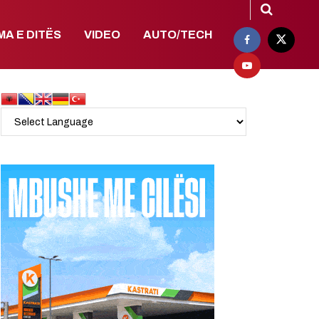
MA E DITËS
VIDEO
AUTO/TECH