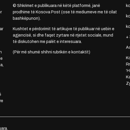
© Shkrimet e publikuara në këtë platformë, janë
k
r
prodhime të Kosova Post (ose të mediumeve me të cilat
k
bashkëpunon).
k
ar
Kushtet e përdorimit të artikujve të publikuar në uebin e
agjencisë, si dhe faqet zyrtare në rrjetet sociale, mund
+ 
të diskutohen me palët e interesuara.
A
n
(Për më shumë shihni rubrikën e kontaktit)
Ko
 e
Rr
a,
‘H
Ka
Zy
ë
re
uara.