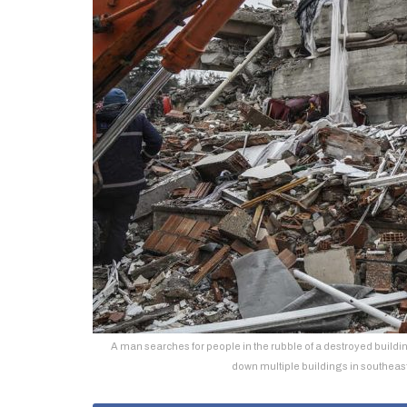
A man searches for people in the rubble of a destroyed build
down multiple buildings in southeas