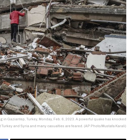
ing in Gaziantep, Turkey, Monday, Feb. 6, 2023. A powerful quake has knocked
t Turkey and Syria and many casualties are feared. (AP Photo/Mustafa Karali)