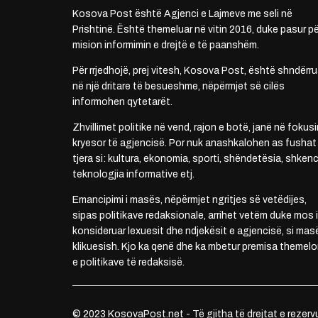
Kosova Post është Agjenci e Lajmeve me seli në
Prishtinë. Është themeluar në vitin 2016, duke pasur pë
mision informimin e drejtë e të paanshëm.
Për rrjedhojë, prej vitesh, Kosova Post, është shndërru
në një dritare të besueshme, nëpërmjet së cilës
informohen qytetarët.
Zhvillimet politike në vend, rajon e botë, janë në fokusi
kryesor të agjencisë. Por nuk anashkalohen as fushat
tjera si: kultura, ekonomia, sporti, shëndetësia, shkenc
teknologjia informative etj.
Emancipimi i masës, nëpërmjet ngritjes së vetëdijes,
sipas politikave redaksionale, arrihet vetëm duke mos i
konsideruar lexuesit dhe ndjekësit e agjencisë, si mas
klikuesish. Kjo ka qenë dhe ka mbetur premisa themelo
e politikave të redaksisë.
© 2023 KosovaPost.net - Të gjitha të drejtat e rezerv