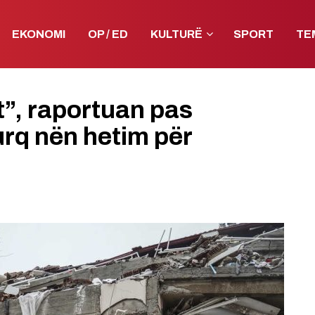
EKONOMI
OP / ED
KULTURË
SPORT
TE
ët”, raportuan pas
urq nën hetim për