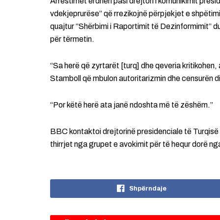
Arrestimet erdhën pasi drejtori i komunikimit pres
vdekjeprurëse” që rrezikojnë përpjekjet e shpëtimi
quajtur “Shërbimi i Raportimit të Dezinformimit” d
për tërmetin.
“Sa herë që zyrtarët [turq] dhe qeveria kritikohen,
Stamboll që mbulon autoritarizmin dhe censurën di
“Por këtë herë ata janë ndoshta më të zëshëm.”
BBC kontaktoi drejtorinë presidenciale të Turqisë
thirrjet nga grupet e avokimit për të hequr dorë ng
Shpërndaje