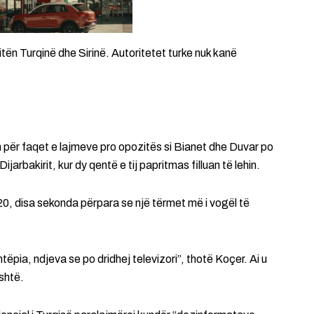
ën Turqinë dhe Sirinë. Autoritetet turke nuk kanë
on për faqet e lajmeve pro opozitës si Bianet dhe Duvar po
Dijarbakirit, kur dy qentë e tij papritmas filluan të lehin.
2020, disa sekonda përpara se një tërmet më i vogël të
tëpia, ndjeva se po dridhej televizori”, thotë Koçer. Ai u
shtë.