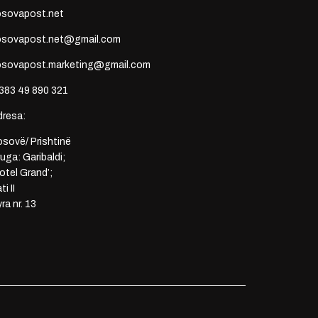
osovapost.net
osovapost.net@gmail.com
osovapost.marketing@gmail.com
383 49 890 321
dresa:
sovë/ Prishtinë
uga: Garibaldi;
otel Grand’;
ti II
ra nr. 13