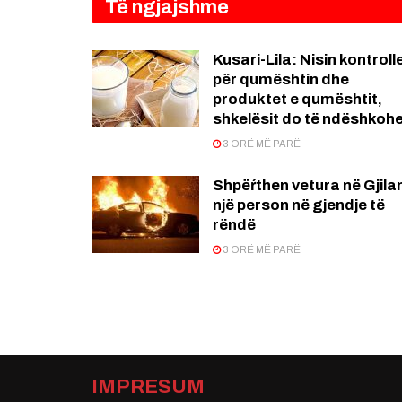
Të ngjajshme
Kusari-Lila: Nisin kontroll
për qumështin dhe
produktet e qumështit,
shkelësit do të ndëshkoh
3 ORË MË PARË
Shpëŕthen vetura në Gjila
një person në gjendje të
rëndë
3 ORË MË PARË
IMPRESUM