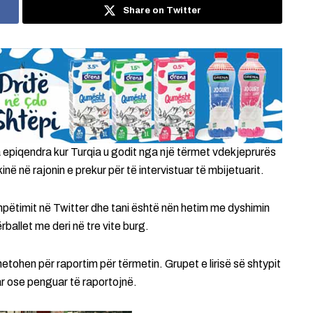
Share on Twitter
ga epiqendra kur Turqia u godit nga një tërmet vdekjeprurës
ë në rajonin e prekur për të intervistuar të mbijetuarit.
shpëtimit në Twitter dhe tani është nën hetim me dyshimin
ballet me deri në tre vite burg.
etohen për raportim për tërmetin. Grupet e lirisë së shtypit
ar ose penguar të raportojnë.