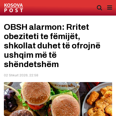
OBSH alarmon: Rritet
obeziteti te fëmijët,
shkollat duhet të ofrojnë
ushqim më të
shëndetshëm
02 Shkurt 2026, 22:58