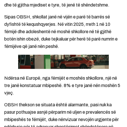
dhe të gjitha mjediset e tyre, të jenë të shëndetshme.
Sipas OBSH, shkollat janë në vijën e parë të barrës së
dyfishtë të kequshqyerjes. Në vitin 2025, rreth 1 në 10
fëmijë dhe adoleshentë në moshë shkollore në të gjithë
botën ishin obezë, duke tejkaluar për herë të parë numrin e
fëmijëve që janë nën peshë.
Ndërsa në Europë, nga fëmijët e moshës shkollore, një në
tre janë konstatuar mbipeshë. 8% e tyre janë nën moshën 5
vjeç.
OBSH thekson se situata është alarmante, pasi nuk ka
pasur pothuajse asnjë përparim në uljen e prevalencës së
mbipeshës te fëmijët, duke nënvizuar nevojën urgjente për
ndërhyrje për të adresuar shqetësimet shëndetësore në