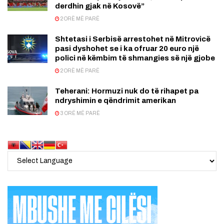
derdhin gjak në Kosovë”
2 ORË MË PARË
Shtetasi i Serbisë arrestohet në Mitrovicë
pasi dyshohet se i ka ofruar 20 euro një
polici në këmbim të shmangies së një gjobe
2 ORË MË PARË
Teherani: Hormuzi nuk do të rihapet pa
ndryshimin e qëndrimit amerikan
3 ORË MË PARË