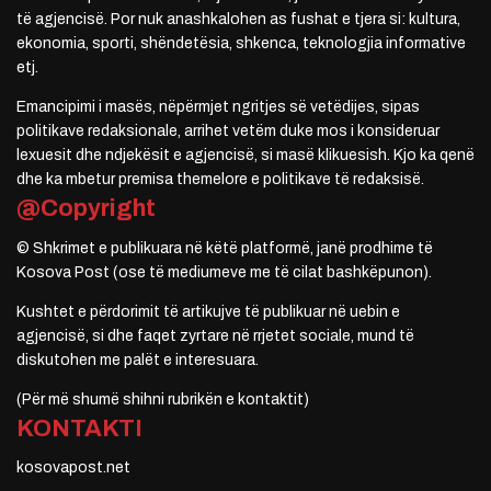
të agjencisë. Por nuk anashkalohen as fushat e tjera si: kultura,
ekonomia, sporti, shëndetësia, shkenca, teknologjia informative
etj.
Emancipimi i masës, nëpërmjet ngritjes së vetëdijes, sipas
politikave redaksionale, arrihet vetëm duke mos i konsideruar
lexuesit dhe ndjekësit e agjencisë, si masë klikuesish. Kjo ka qenë
dhe ka mbetur premisa themelore e politikave të redaksisë.
@Copyright
© Shkrimet e publikuara në këtë platformë, janë prodhime të
Kosova Post (ose të mediumeve me të cilat bashkëpunon).
Kushtet e përdorimit të artikujve të publikuar në uebin e
agjencisë, si dhe faqet zyrtare në rrjetet sociale, mund të
diskutohen me palët e interesuara.
(Për më shumë shihni rubrikën e kontaktit)
KONTAKTI
kosovapost.net