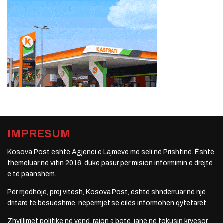
IMPRESUM
Kosova Post është Agjenci e Lajmeve me seli në Prishtinë. Është
themeluar në vitin 2016, duke pasur për mision informimin e drejtë
e të paanshëm.
Për rrjedhojë, prej vitesh, Kosova Post, është shndërruar në një
dritare të besueshme, nëpërmjet së cilës informohen qytetarët.
Zhvillimet politike në vend, rajon e botë, janë në fokusin kryesor