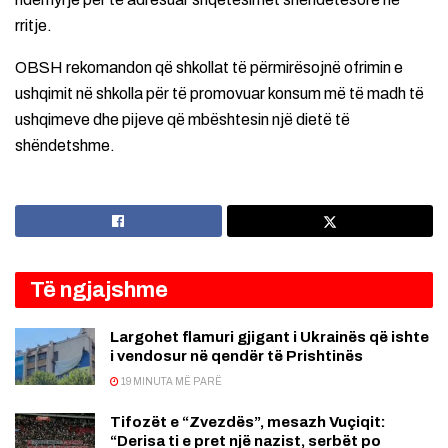
rritje.
OBSH rekomandon që shkollat të përmirësojnë ofrimin e
ushqimit në shkolla për të promovuar konsum më të madh të
ushqimeve dhe pijeve që mbështesin një dietë të
shëndetshme.
Të ngjajshme
Largohet flamuri gjigant i Ukrainës që ishte
i vendosur në qendër të Prishtinës
19 MINUTA MË PARË
Tifozët e “Zvezdës”, mesazh Vuçiqit:
“Derisa ti e pret një nazist, serbët po