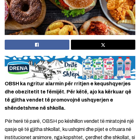
OBSH ka ngritur alarmin për rritjen e kequshqyerjes
dhe obezitetit te fëmijët. Për këtë, ajo ka kërkuar që
të gjitha vendet të promovojnë ushqyerjen e
shëndetshme në shkolla.
Për herë të parë, OBSH po këshillon vendet të miratojnë një
qasje që të gjitha shkollat, ku ushqimi dhe pijet e ofruara në
institucionet arsimore, nga kopshtet, çerdhet dhe shkollat, si