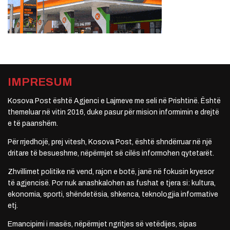
IMPRESUM
Kosova Post është Agjenci e Lajmeve me seli në Prishtinë. Është
themeluar në vitin 2016, duke pasur për mision informimin e drejtë
e të paanshëm.
Për rrjedhojë, prej vitesh, Kosova Post, është shndërruar në një
dritare të besueshme, nëpërmjet së cilës informohen qytetarët.
Zhvillimet politike në vend, rajon e botë, janë në fokusin kryesor
të agjencisë. Por nuk anashkalohen as fushat e tjera si: kultura,
ekonomia, sporti, shëndetësia, shkenca, teknologjia informative
etj.
Emancipimi i masës, nëpërmjet ngritjes së vetëdijes, sipas