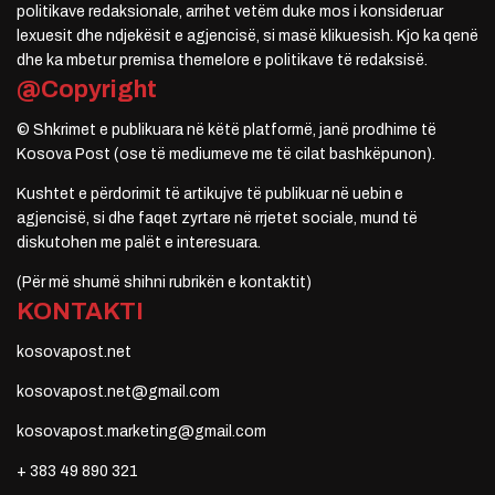
politikave redaksionale, arrihet vetëm duke mos i konsideruar
lexuesit dhe ndjekësit e agjencisë, si masë klikuesish. Kjo ka qenë
dhe ka mbetur premisa themelore e politikave të redaksisë.
@Copyright
© Shkrimet e publikuara në këtë platformë, janë prodhime të
Kosova Post (ose të mediumeve me të cilat bashkëpunon).
Kushtet e përdorimit të artikujve të publikuar në uebin e
agjencisë, si dhe faqet zyrtare në rrjetet sociale, mund të
diskutohen me palët e interesuara.
(Për më shumë shihni rubrikën e kontaktit)
KONTAKTI
kosovapost.net
kosovapost.net@gmail.com
kosovapost.marketing@gmail.com
+ 383 49 890 321