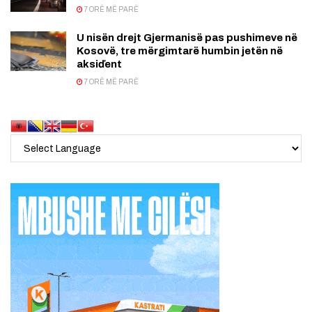
7 ORË MË PARË
U nisën drejt Gjermanisë pas pushimeve në
Kosovë, tre mërgimtarë humbin jetën në
aksiďent
7 ORË MË PARË