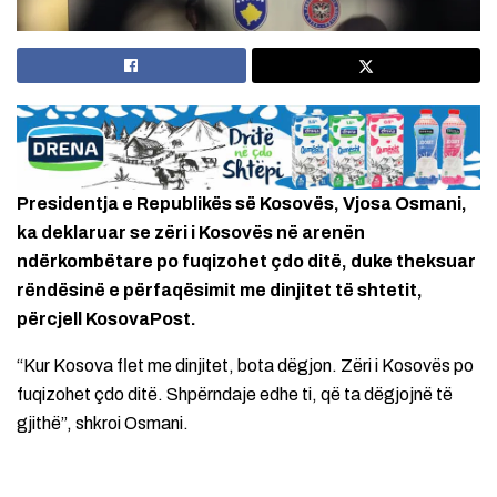
Presidentja e Republikës së Kosovës, Vjosa Osmani,
ka deklaruar se zëri i Kosovës në arenën
ndërkombëtare po fuqizohet çdo ditë, duke theksuar
rëndësinë e përfaqësimit me dinjitet të shtetit,
përcjell KosovaPost.
“Kur Kosova flet me dinjitet, bota dëgjon. Zëri i Kosovës po
fuqizohet çdo ditë. Shpërndaje edhe ti, që ta dëgjojnë të
gjithë”, shkroi Osmani.