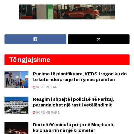
Të ngjajshme
Punime të planifikuara, KEDS tregon ku do
të ketë ndërprerje të rrymës premten
6 ORË MË PARË
Reagim i shpejtë i policisë në Ferizaj,
parandalohet një rast i vetëlëndimit
6 ORË MË PARË
Deri në 90 minuta pritje në Muçibabë,
kolona arrin në një kilometër