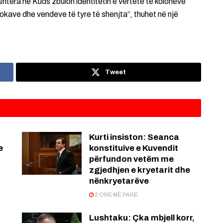
shtera në Kuds zbulon identitetin e vërtetë të kolonëve
tokave dhe vendeve të tyre të shenjta”, thuhet në një
Tweet
Kurti insiston: Seanca
e
konstituive e Kuvendit
përfundon vetëm me
zgjedhjen e kryetarit dhe
nënkryetarëve
2 ORË MË PARË
Lushtaku: Çka mbjell korr,