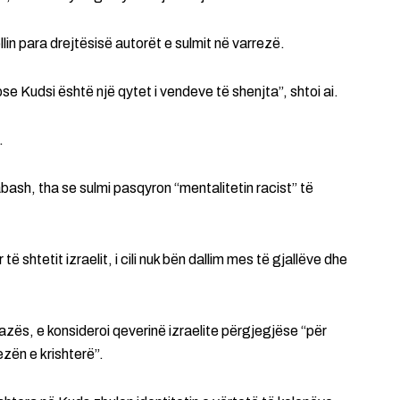
llin para drejtësisë autorët e sulmit në varrezë.
e Kudsi është një qytet i vendeve të shenjta”, shtoi ai.
.
ash, tha se sulmi pasqyron “mentalitetin racist” të
 shtetit izraelit, i cili nuk bën dallim mes të gjallëve dhe
Gazës, e konsideroi qeverinë izraelite përgjegjëse “për
ezën e krishterë”.