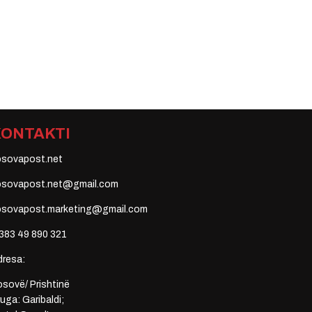
KONTAKTI
osovapost.net
osovapost.net@gmail.com
osovapost.marketing@gmail.com
383 49 890 321
dresa:
sovë/ Prishtinë
uga: Garibaldi;