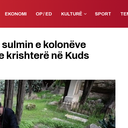
EKONOMI
OP / ED
KULTURË
SPORT
TE
 sulmin e kolonëve
 e krishterë në Kuds