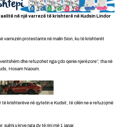
aelitë në një varrezë të krishterë në Kudsin Lindor
në varrezën protestante në malin Sion, ku të krishterët
neveritshëm dhe refuzohet nga çdo qenie njerëzore”, tha në
 Kuds, Hosam Naoum.
r të krishterëve në qytetin e Kudsit, të cilën ne e refuzojmë
 sulmi u krye nga dy të rinj më 1 janar.