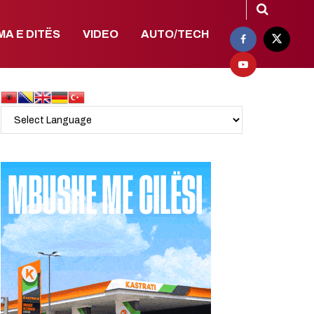
MA E DITËS
VIDEO
AUTO/TECH