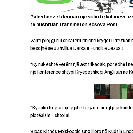
Palestinezët dënuan një sulm të kolonëve izr
të pushtuar, transmeton Kosova Post.
Varre prej guri u shkatërruan dhe kryqet u rrëzuan 
besojnë se u zhvillua Darka e Fundit e Jezusit.
“Ky nuk është vetëm një akt frikacak, por edhe i 
një konferencë shtypi Kryepeshkopi Anglikan në
“Ky sulm tregon një gjuhë të qartë urrejtjeje kundë
plotësisht”, shtoi ai.
Sipas Kishës Episkopale Ungjillore në Kudsin Lindor,