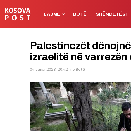
LAJME
BOTË
SHËNDETËSI
Palestinezët dënojnë
izraelitë në varrezën
04 Janar 2023, 20:42
në
Botë