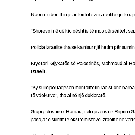
Naoum u bëri thirrje autoriteteve izraelite që të sje
“Shpresojmë që kjo çështje të mos përsëritet, seps
Policia izraelite tha se ka nisur një hetim për sulmin
Kryetari i Gjykatës së Palestinës, Mahmoud al-Hab
Izraelit.
“Ky sulm përfaqëson mentalitetin racist dhe barbar të
të vdekurve”, tha ai në një deklaratë.
Grupi palestinez Hamas, i cili qeveris në Rripin e 
pasojat e sulmit të ekstremistëve izraelitë në varr