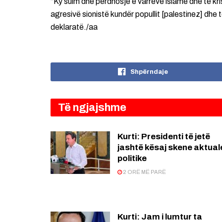
“Ky sulm dhe përdhosje e varreve islame dhe të kri
agresivë sionistë kundër popullit [palestinez] dhe 
deklaratë./aa
Shpërndaje
Të ngjajshme
Kurti: Presidenti të jetë
jashtë kësaj skene aktual
politike
2 ORË MË PARË
Kurti: Jam i lumtur ta