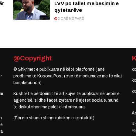
ër
LVV po tallet me besimin e
qytetarëve
2 ORË MË PARË
@Copyright
© Shkrimet e publikuara në këtë platformë, janë
k
r
prodhime të Kosova Post (ose të mediumeve me të cilat
k
bashkëpunon).
k
ar
Kushtet e përdorimit të artikujve të publikuar në uebin e
agjencisë, si dhe faqet zyrtare në rrjetet sociale, mund
+ 
të diskutohen me palët e interesuara.
A
n
(Për më shumë shihni rubrikën e kontaktit)
Ko
 e
Rr
a,