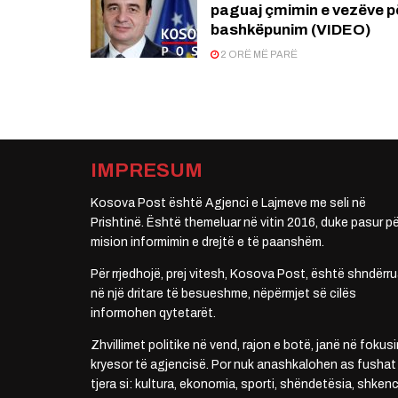
paguaj çmimin e vezëve p
bashkëpunim (VIDEO)
2 ORË MË PARË
IMPRESUM
Kosova Post është Agjenci e Lajmeve me seli në
Prishtinë. Është themeluar në vitin 2016, duke pasur pë
mision informimin e drejtë e të paanshëm.
Për rrjedhojë, prej vitesh, Kosova Post, është shndërru
në një dritare të besueshme, nëpërmjet së cilës
informohen qytetarët.
Zhvillimet politike në vend, rajon e botë, janë në fokusi
kryesor të agjencisë. Por nuk anashkalohen as fushat
tjera si: kultura, ekonomia, sporti, shëndetësia, shkenc