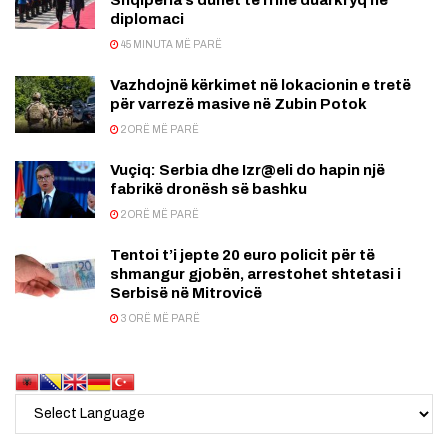
diplomaci
45 MINUTA MË PARË
Vazhdojnë kërkimet në lokacionin e tretë
për varrezë masive në Zubin Potok
2 ORË MË PARË
Vuçiq: Serbia dhe Izr@eli do hapin një
fabrikë dronësh së bashku
2 ORË MË PARË
Tentoi t’i jepte 20 euro policit për të
shmangur gjobën, arrestohet shtetasi i
Serbisë në Mitrovicë
3 ORË MË PARË