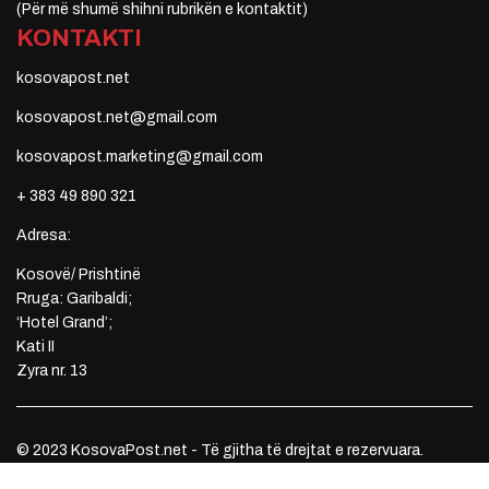
(Për më shumë shihni rubrikën e kontaktit)
KONTAKTI
kosovapost.net
kosovapost.net@gmail.com
kosovapost.marketing@gmail.com
+ 383 49 890 321
Adresa:
Kosovë/ Prishtinë
Rruga: Garibaldi;
‘Hotel Grand’;
Kati II
Zyra nr. 13
© 2023 KosovaPost.net - Të gjitha të drejtat e rezervuara.