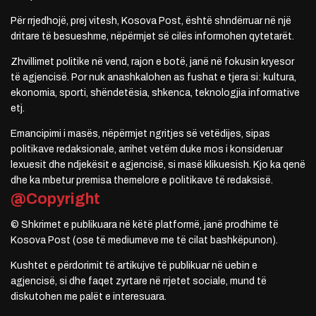
Për rrjedhojë, prej vitesh, Kosova Post, është shndërruar në një
dritare të besueshme, nëpërmjet së cilës informohen qytetarët.
Zhvillimet politike në vend, rajon e botë, janë në fokusin kryesor
të agjencisë. Por nuk anashkalohen as fushat e tjera si: kultura,
ekonomia, sporti, shëndetësia, shkenca, teknologjia informative
etj.
Emancipimi i masës, nëpërmjet ngritjes së vetëdijes, sipas
politikave redaksionale, arrihet vetëm duke mos i konsideruar
lexuesit dhe ndjekësit e agjencisë, si masë klikuesish. Kjo ka qenë
dhe ka mbetur premisa themelore e politikave të redaksisë.
@Copyright
© Shkrimet e publikuara në këtë platformë, janë prodhime të
Kosova Post (ose të mediumeve me të cilat bashkëpunon).
Kushtet e përdorimit të artikujve të publikuar në uebin e
agjencisë, si dhe faqet zyrtare në rrjetet sociale, mund të
diskutohen me palët e interesuara.