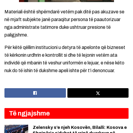
Materiali është shpërndarë vetëm pak ditë pas akuzave se
në mjaft subjekte janë paraqitur persona të paautorizuar
nga administrate tatimore duke ushtruar presione të
paligjshme.
Për këtë qëllim institucioni u detyra të apelonte që bizneset
të kërkonin urdhrin e kontrollit si dhe të lejonin vetëm ata
individë që mbanin të veshur uniformën e lejuar, e nëse këto
nuk do të ishin të dukshme apeli ishte për t’i denoncuar.
Të ngjajshme
Zelensky s’e njeh Kosovën, Bilalli: Kosova e
Shqipëria s’duhet të rrinë duarkryq në