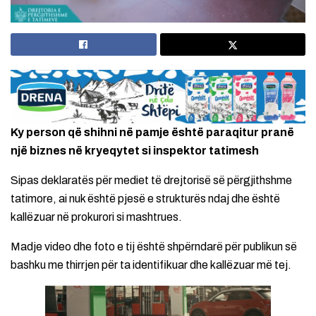
Ky person që shihni në pamje është paraqitur pranë
një biznes në kryeqytet si inspektor tatimesh
Sipas deklaratës për mediet të drejtorisë së përgjithshme
tatimore, ai nuk është pjesë e strukturës ndaj dhe është
kallëzuar në prokurori si mashtrues.
Madje video dhe foto e tij është shpërndarë për publikun së
bashku me thirrjen për ta identifikuar dhe kallëzuar më tej.