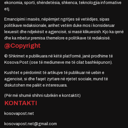
ekonomia, sporti, shëndetësia, shkenca, teknologjia informative
etj.
Emancipimi i masës, nëpërmjet ngritjes së vetëdijes, sipas
politikave redaksionale, arrihet vetëm duke mos i konsideruar
lexuesit dhe ndjekësit e agjencisë, si masë klikuesish. Kjo ka qenë
dhe ka mbetur premisa themelore e politikave të redaksisë.
@Copyright
© Shkrimet e publikuara në këtë platformë, janë prodhime të
Kosova Post (ose të mediumeve me të cilat bashkëpunon).
Kushtet e përdorimit të artikujve të publikuar në uebin e
agjencisë, si dhe faqet zyrtare në rrjetet sociale, mund të
diskutohen me palët e interesuara.
(Për më shumë shihni rubrikën e kontaktit)
KONTAKTI
kosovapost.net
kosovapost.net@gmail.com