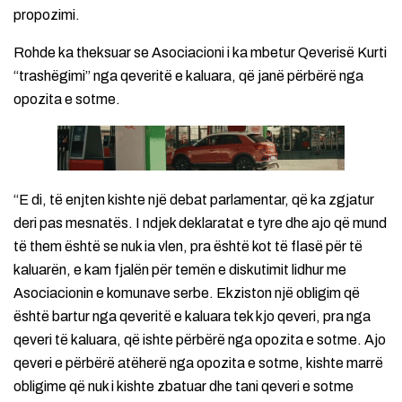
propozimi.
Rohde ka theksuar se Asociacioni i ka mbetur Qeverisë Kurti
“trashëgimi” nga qeveritë e kaluara, që janë përbërë nga
opozita e sotme.
“E di, të enjten kishte një debat parlamentar, që ka zgjatur
deri pas mesnatës. I ndjek deklaratat e tyre dhe ajo që mund
të them është se nuk ia vlen, pra është kot të flasë për të
kaluarën, e kam fjalën për temën e diskutimit lidhur me
Asociacionin e komunave serbe. Ekziston një obligim që
është bartur nga qeveritë e kaluara tek kjo qeveri, pra nga
qeveri të kaluara, që ishte përbërë nga opozita e sotme. Ajo
qeveri e përbërë atëherë nga opozita e sotme, kishte marrë
obligime që nuk i kishte zbatuar dhe tani qeveri e sotme