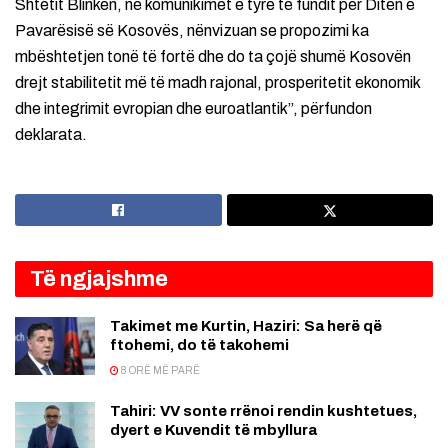
Shtetit Blinken, në komunikimet e tyre të fundit për Ditën e
Pavarësisë së Kosovës, nënvizuan se propozimi ka
mbështetjen tonë të fortë dhe do ta çojë shumë Kosovën
drejt stabilitetit më të madh rajonal, prosperitetit ekonomik
dhe integrimit evropian dhe euroatlantik”, përfundon
deklarata.
Të ngjajshme
Takimet me Kurtin, Haziri: Sa herë që
ftohemi, do të takohemi
8 ORË MË PARË
Tahiri: VV sonte rrënoi rendin kushtetues,
dyert e Kuvendit të mbyllura