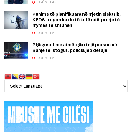
9 ORË MË PARË
Punime të planifikuara në rrjetin elektrik,
KEDS tregon ku do të ketë ndërprerje të
rrymës të shtunën
9 ORË MË PARË
Pl@goset me aŕmë z@rri një person në
Banjë të Istogut, policia jep detaje
9 ORË MË PARË