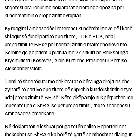
shqetësuara lidhur me deklaratat e bëra nga opozita për
kundërshtimin e propozimit evropian.
Ky reagim i ambasadës i referohet kundërshtimeve që i kanë
shfaqur së fundi partitë opozitare, LDK e PDK, ndaj
propozimit të BE’së për normalizimin e marrëdhënieve me
Serbinë që gojarisht u pranua më 27 shkurt në Bruksel nga
Kryeministri i Kosovës, Albin Kurti dhe Presidenti i Serbisë,
Aleksandër Vuciq.
“Jemi të shqetësuar me deklaratat e bëra nga drejtues dhe
zyrtarë të partive opozitare që shprehin kundërshtimin e tyre
ndaj propozimit të BE-së. Këto pikëpamje nuk përputhen me
mbështetjen e ShBA-së për propozimin”, thotë zëdhënësi i
Ambasadës amerikane.
Në deklaratën e lëshuar për gazetën online Reporteri.net
theksohet se ShBA e ka bërë të qartë se mbështet dialogun