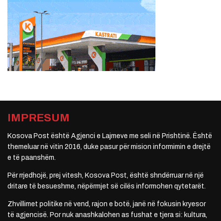
IMPRESUM
Kosova Post është Agjenci e Lajmeve me seli në Prishtinë. Është
themeluar në vitin 2016, duke pasur për mision informimin e drejtë
e të paanshëm.
Për rrjedhojë, prej vitesh, Kosova Post, është shndërruar në një
dritare të besueshme, nëpërmjet së cilës informohen qytetarët.
Zhvillimet politike në vend, rajon e botë, janë në fokusin kryesor
të agjencisë. Por nuk anashkalohen as fushat e tjera si: kultura,