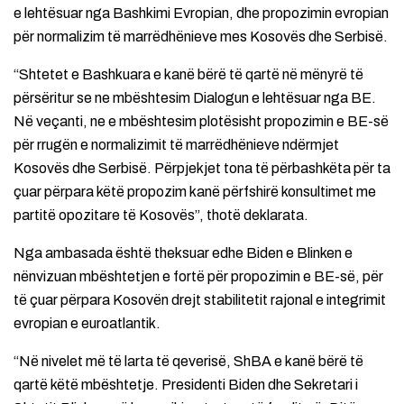
e lehtësuar nga Bashkimi Evropian, dhe propozimin evropian
për normalizim të marrëdhënieve mes Kosovës dhe Serbisë.
“Shtetet e Bashkuara e kanë bërë të qartë në mënyrë të
përsëritur se ne mbështesim Dialogun e lehtësuar nga BE.
Në veçanti, ne e mbështesim plotësisht propozimin e BE-së
për rrugën e normalizimit të marrëdhënieve ndërmjet
Kosovës dhe Serbisë. Përpjekjet tona të përbashkëta për ta
çuar përpara këtë propozim kanë përfshirë konsultimet me
partitë opozitare të Kosovës”, thotë deklarata.
Nga ambasada është theksuar edhe Biden e Blinken e
nënvizuan mbështetjen e fortë për propozimin e BE-së, për
të çuar përpara Kosovën drejt stabilitetit rajonal e integrimit
evropian e euroatlantik.
“Në nivelet më të larta të qeverisë, ShBA e kanë bërë të
qartë këtë mbështetje. Presidenti Biden dhe Sekretari i