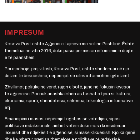
IMPRESUM
Kosova Post është Agjenci e Lajmeve me seli në Prishtinë. Është
themeluar në vitin 2016, duke pasur për mision informimin e drejtë
e të paanshëm.
Për rrjedhojë, prej vitesh, Kosova Post, është shndërruar në një
dritare të besueshme, nëpërmjet së cilës informohen qytetarët.
Zhvillimet politike në vend, rajon e botë, janë në fokusin kryesor
të agjencisë. Por nuk anashkalohen as fushat e tjera si: kultura,
ekonomia, sporti, shëndetësia, shkenca, teknologjia informative
etj.
Emancipimi i masës, nëpërmjet ngritjes së vetëdijes, sipas
politikave redaksionale, arrihet vetëm duke mos i konsideruar
lexuesit dhe ndjekësit e agjencisë, si masë klikuesish. Kjo ka qenë
dhe ka mbetur premisa themelore e politikave të redaksisë.