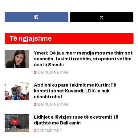
Të ngjajshme
Ymeri: Që ja u merr mendja mos me thirr sot
seancën, takimi i rradhës, si opsion i vetëm
është Sheshi
40 MINUTA MË PARË
Abdixhiku para takimit me Kurtin:Të
konstituohet Kuvendi, LDK-ja nuk
nënshtrohet
56 MINUTA MË PARË
Lidhjet e lëvizjes ruse të ekstremit të
djathtë me Ballkanin
3 ORË MË PARË