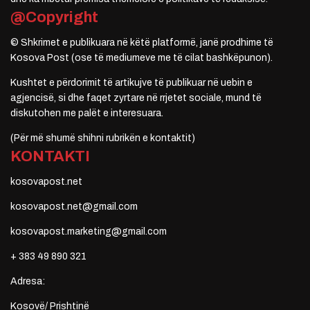
@Copyright
© Shkrimet e publikuara në këtë platformë, janë prodhime të
Kosova Post (ose të mediumeve me të cilat bashkëpunon).
Kushtet e përdorimit të artikujve të publikuar në uebin e
agjencisë, si dhe faqet zyrtare në rrjetet sociale, mund të
diskutohen me palët e interesuara.
(Për më shumë shihni rubrikën e kontaktit)
KONTAKTI
kosovapost.net
kosovapost.net@gmail.com
kosovapost.marketing@gmail.com
+ 383 49 890 321
Adresa:
Kosovë/ Prishtinë