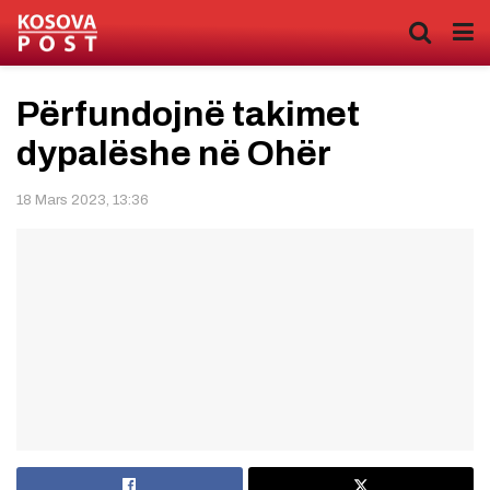
Përfundojnë takimet
dypalëshe në Ohër
18 Mars 2023, 13:36