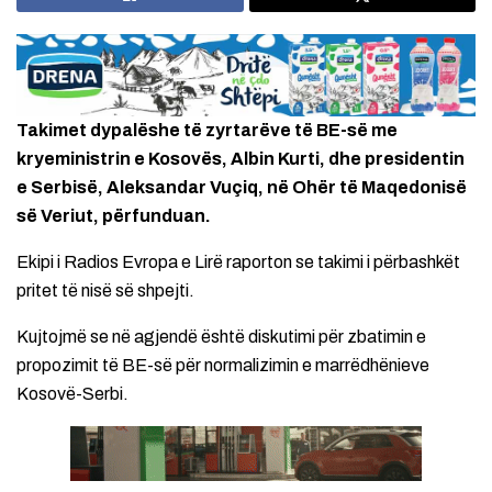
Takimet dypalëshe të zyrtarëve të BE-së me
kryeministrin e Kosovës, Albin Kurti, dhe presidentin
e Serbisë, Aleksandar Vuçiq, në Ohër të Maqedonisë
së Veriut, përfunduan.
Ekipi i Radios Evropa e Lirë raporton se takimi i përbashkët
pritet të nisë së shpejti.
Kujtojmë se në agjendë është diskutimi për zbatimin e
propozimit të BE-së për normalizimin e marrëdhënieve
Kosovë-Serbi.