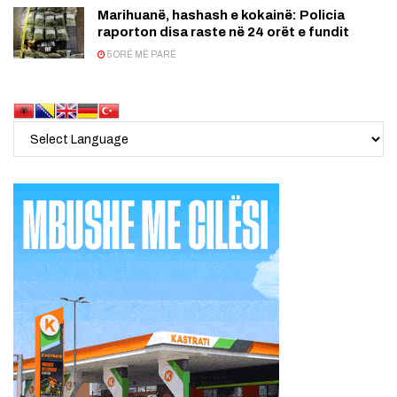
Marihuanë, hashash e kokainë: Policia
raporton disa raste në 24 orët e fundit
5 ORË MË PARË