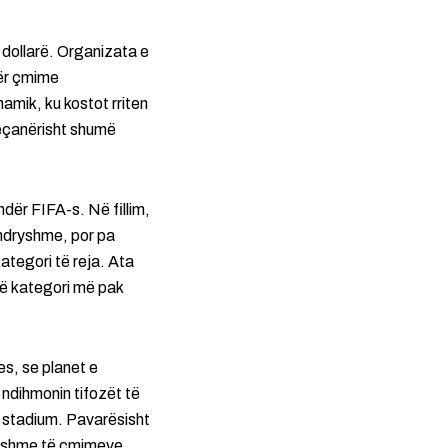
 dollarë. Organizata e
për çmime
amik, ku kostot rriten
veçanërisht shumë
dër FIFA-s. Në fillim,
ë ndryshme, por pa
ategori të reja. Ata
në kategori më pak
es, se planet e
 ndihmonin tifozët të
në stadium. Pavarësisht
dryshme të çmimeve,