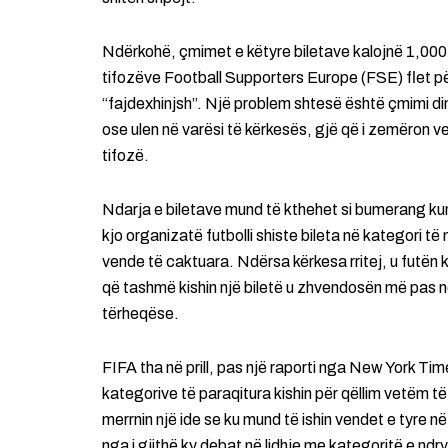
Ndërkohë, çmimet e këtyre biletave kalojnë 1,000
tifozëve Football Supporters Europe (FSE) flet 
“fajdexhinjsh”. Një problem shtesë është çmimi din
ose ulen në varësi të kërkesës, gjë që i zemëron 
tifozë.
Ndarja e biletave mund të kthehet si bumerang kun
kjo organizatë futbolli shiste bileta në kategori t
vende të caktuara. Ndërsa kërkesa rritej, u futën k
që tashmë kishin një biletë u zhvendosën më pas 
tërheqëse.
FIFA tha në prill, pas një raporti nga New York Tim
kategorive të paraqitura kishin për qëllim vetëm të
merrnin një ide se ku mund të ishin vendet e tyre 
nga i gjithë ky debat në lidhje me kategoritë e n