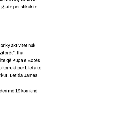
ë gjatë për shkak të
r ky aktivitet nuk
zitorët”, tha
vite që Kupa e Botës
 korrekt për bileta të
rkut, Letitia James.
deri më 19 korrik në