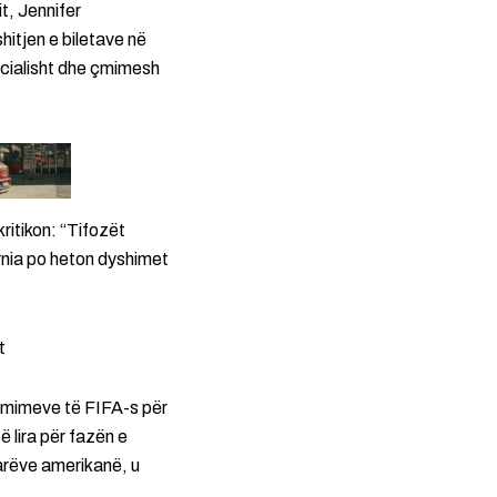
t, Jennifer
hitjen e biletave në
ficialisht dhe çmimesh
ritikon: “Tifozët
ornia po heton dyshimet
t
e çmimeve të FIFA-s për
 lira për fazën e
larëve amerikanë, u