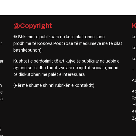
@Copyright
© Shkrimet e publikuara në këtë platformë, janë
k
r
prodhime të Kosova Post (ose të mediumeve me të cilat
k
bashkëpunon).
k
ar
Kushtet e përdorimit të artikujve të publikuar në uebin e
agjencisë, si dhe faqet zyrtare në rrjetet sociale, mund
+ 
të diskutohen me palët e interesuara.
A
n
(Për më shumë shihni rubrikën e kontaktit)
Ko
 e
Rr
a,
‘H
Ka
Zy
ë