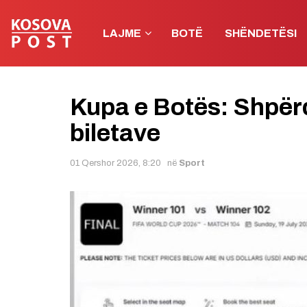
LAJME
BOTË
SHËNDETËSI
Kupa e Botës: Shpër
biletave
01 Qershor 2026, 8:20
në
Sport