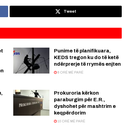
Tweet
et
Punime të planifikuara,
KEDS tregon ku do të ketë
ndërprerje të rrymës enjten
en
8 ORË MË PARË
n,
Prokuroria kërkon
paraburgim për E.R.,
dyshohet për mashtrim e
keqpërdorim
10 ORË MË PARË