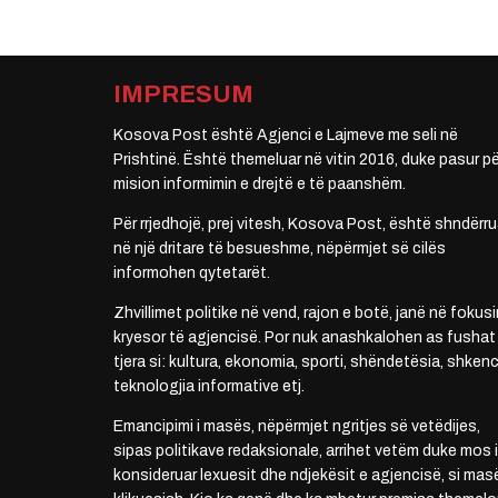
IMPRESUM
Kosova Post është Agjenci e Lajmeve me seli në
Prishtinë. Është themeluar në vitin 2016, duke pasur pë
mision informimin e drejtë e të paanshëm.
Për rrjedhojë, prej vitesh, Kosova Post, është shndërru
në një dritare të besueshme, nëpërmjet së cilës
informohen qytetarët.
Zhvillimet politike në vend, rajon e botë, janë në fokusi
kryesor të agjencisë. Por nuk anashkalohen as fushat
tjera si: kultura, ekonomia, sporti, shëndetësia, shkenc
teknologjia informative etj.
Emancipimi i masës, nëpërmjet ngritjes së vetëdijes,
sipas politikave redaksionale, arrihet vetëm duke mos i
konsideruar lexuesit dhe ndjekësit e agjencisë, si mas