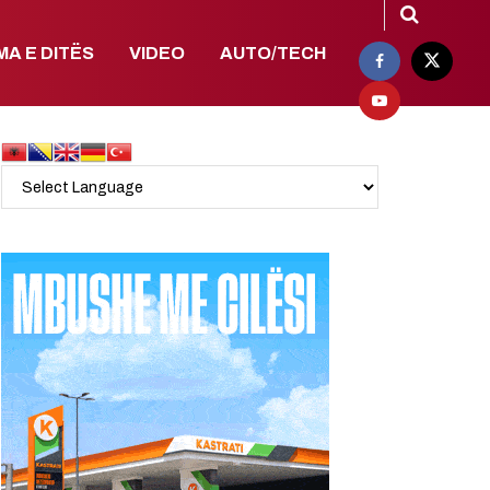
MA E DITËS
VIDEO
AUTO/TECH