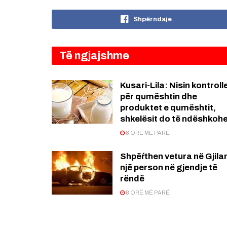
Shpërndaje
Të ngjajshme
Kusari-Lila: Nisin kontroll
për qumështin dhe
produktet e qumështit,
shkelësit do të ndëshkoh
8 ORË MË PARË
Shpëŕthen vetura në Gjila
një person në gjendje të
rëndë
8 ORË MË PARË