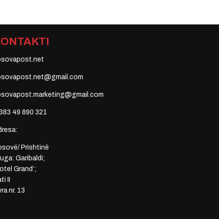
KONTAKTI
osovapost.net
osovapost.net@gmail.com
osovapost.marketing@gmail.com
383 49 890 321
dresa:
sovë/ Prishtinë
uga: Garibaldi;
otel Grand’;
ti II
ra nr. 13