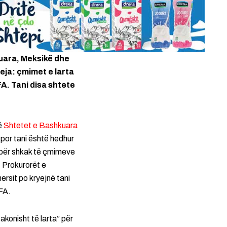
uara, Meksikë dhe
eja: çmimet e larta
A. Tani disa shtete
ë
Shtetet e Bashkuara
por tani është hedhur
 për shkak të çmimeve
. Prokurorët e
rsit po kryejnë tani
IFA.
konisht të larta” për