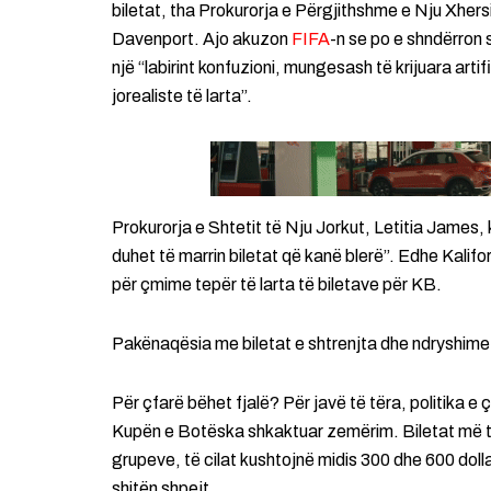
biletat, tha Prokurorja e Përgjithshme e Nju Xhersi
Davenport. Ajo akuzon
FIFA
-n se po e shndërron s
një “labirint konfuzioni, mungesash të krijuara arti
jorealiste të larta”.
Prokurorja e Shtetit të Nju Jorkut, Letitia James, k
duhet të marrin biletat që kanë blerë”. Edhe Kalif
për çmime tepër të larta të biletave për KB.
Pakënaqësia me biletat e shtrenjta dhe ndryshime
Për çfarë bëhet fjalë? Për javë të tëra, politika 
Kupën e Botëska shkaktuar zemërim. Biletat më të
grupeve, të cilat kushtojnë midis 300 dhe 600 dol
shitën shpejt.