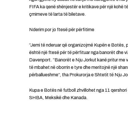
FIFA ka qenë shënjestër e kritikave për një kohë t
çmimeve të larta të biletave.
Nderim por jo ftesë për përfitime
“Jemi të nderuar që organizojmë Kupën e Botës, po
është një ftesë për të përfituar nga banorët dhe vi
Davenport. “Banorët e Nju Jorkut kanë pritur me 
të mbahet në oborrin e tyre dhe meritojnë një shans
përballueshme”, tha Prokurorja e Shtetit të Nju Jo
Kupa e Botës në futboll zhvillohet nga 11 qershori 
SHBA, Meksikë dhe Kanada.