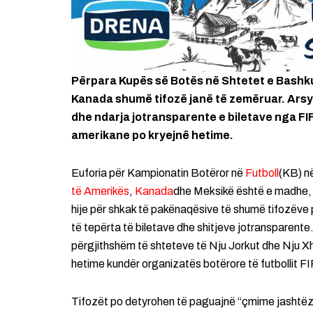
Përpara Kupës së Botës në Shtetet e Bashk
Kanada shumë tifozë janë të zemëruar. Arsy
dhe ndarja jotransparente e biletave nga FIF
amerikane po kryejnë hetime.
Euforia për Kampionatin Botëror në
Futboll
(KB) n
të Amerikës
,
Kanada
dhe Meksikë është e madhe, 
hije për shkak të pakënaqësive të shumë tifozëve
të tepërta të biletave dhe shitjeve jotransparente
përgjithshëm të shteteve të Nju Jorkut dhe Nju Xhe
hetime kundër organizatës botërore të futbollit F
Tifozët po detyrohen të paguajnë “çmime jashtëza