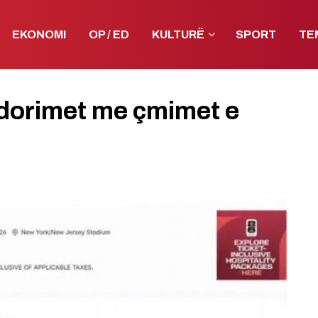
EKONOMI
OP / ED
KULTURË
SPORT
TE
dorimet me çmimet e