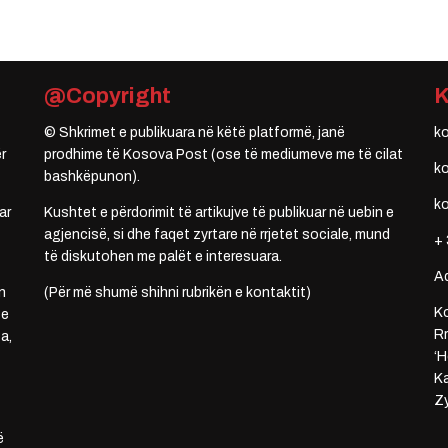
@Copyright
© Shkrimet e publikuara në këtë platformë, janë
k
r
prodhime të Kosova Post (ose të mediumeve me të cilat
k
bashkëpunon).
k
ar
Kushtet e përdorimit të artikujve të publikuar në uebin e
agjencisë, si dhe faqet zyrtare në rrjetet sociale, mund
+ 
të diskutohen me palët e interesuara.
A
n
(Për më shumë shihni rubrikën e kontaktit)
Ko
 e
Rr
a,
‘H
Ka
Zy
ë