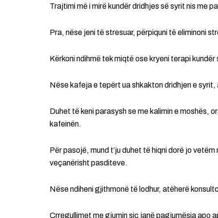
Trajtimi më i mirë kundër dridhjes së syrit nis me p
Pra, nëse jeni të stresuar, përpiquni të eliminoni str
Kërkoni ndihmë tek miqtë ose kryeni terapi kundër s
Nëse kafeja e tepërt ua shkakton dridhjen e syrit, 
Duhet të keni parasysh se me kalimin e moshës, o
kafeinën.
Për pasojë, mund t’ju duhet të hiqni dorë jo vetëm 
veçanërisht pasditeve.
Nëse ndiheni gjithmonë të lodhur, atëherë konsult
Çrregullimet me gjumin siç janë pagjumësia apo a