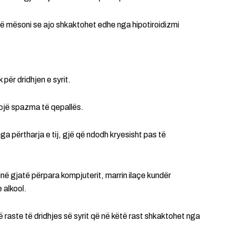
 mësoni se ajo shkaktohet edhe nga hipotiroidizmi
për dridhjen e syrit.
jë spazma të qepallës.
ga përtharja e tij, gjë që ndodh kryesisht pas të
inë gjatë përpara kompjuterit, marrin ilaçe kundër
 alkool.
 raste të dridhjes së syrit që në këtë rast shkaktohet nga