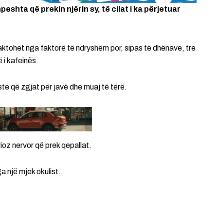
peshta që prekin njërin sy, të cilat i ka përjetuar
ktohet nga faktorë të ndryshëm por, sipas të dhënave, tre
ë i kafeinës.
ste që zgjat për javë dhe muaj të tërë.
rioz nervor që prek qepallat.
 një mjek okulist.