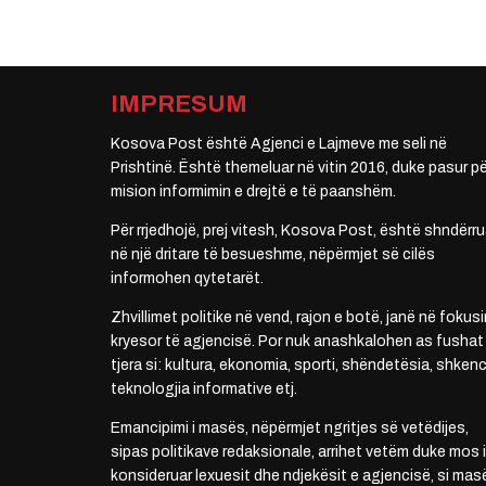
IMPRESUM
Kosova Post është Agjenci e Lajmeve me seli në
Prishtinë. Është themeluar në vitin 2016, duke pasur pë
mision informimin e drejtë e të paanshëm.
Për rrjedhojë, prej vitesh, Kosova Post, është shndërru
në një dritare të besueshme, nëpërmjet së cilës
informohen qytetarët.
Zhvillimet politike në vend, rajon e botë, janë në fokusi
kryesor të agjencisë. Por nuk anashkalohen as fushat
tjera si: kultura, ekonomia, sporti, shëndetësia, shkenc
teknologjia informative etj.
Emancipimi i masës, nëpërmjet ngritjes së vetëdijes,
sipas politikave redaksionale, arrihet vetëm duke mos i
konsideruar lexuesit dhe ndjekësit e agjencisë, si mas