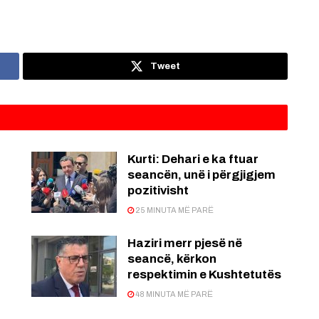
Tweet
Kurti: Dehari e ka ftuar
seancën, unë i përgjigjem
pozitivisht
25 MINUTA MË PARË
Haziri merr pjesë në
seancë, kërkon
respektimin e Kushtetutës
48 MINUTA MË PARË