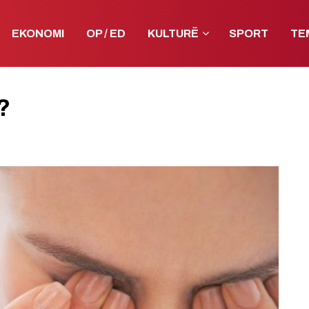
EKONOMI
OP / ED
KULTURË
SPORT
TE
?