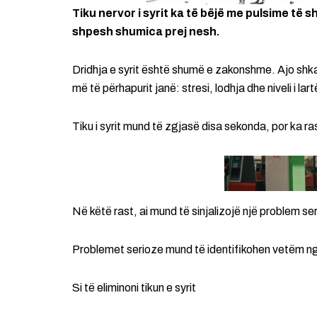
Tiku nervor i syrit ka të bëjë me pulsime të sh
shpesh shumica prej nesh.
Dridhja e syrit është shumë e zakonshme. Ajo shka
më të përhapurit janë: stresi, lodhja dhe niveli i lart
Tiku i syrit mund të zgjasë disa sekonda, por ka ra
Në këtë rast, ai mund të sinjalizojë një problem se
Problemet serioze mund të identifikohen vetëm nga
Si të eliminoni tikun e syrit