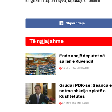
lëngëzimi i tepërt i syve, si pasojë e fërkimit.
Shpërndaje
Të ngjajshme
Ende asnjë deputet në
sallën e Kuvendit
14 MINUTA MË PARË
Gruda i PDK-së: Seanca e
sotme shkelje e plotë e
Kushtetutës
43 MINUTA MË PARË