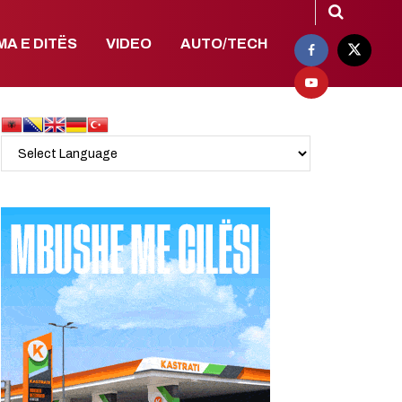
MA E DITËS
VIDEO
AUTO/TECH