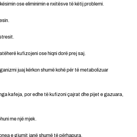
akësimin ose eliminimin e nxitësve të këtij problemi.
esin.
tresit.
atëherë kufizojeni ose hiqni dorë prej saj.
rganizmi juaj kërkon shumë kohë për të metabolizuar
nga kafeja, por edhe të kufizoni çajrat dhe pijet e gazuara,
ohuni me një mjek.
pnea e gjumit janë shumë të përhapura.