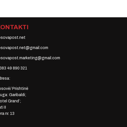
KONTAKTI
osovapost.net
osovapost.net@gmail.com
osovapost.marketing@gmail.com
383 49 890 321
dresa:
sovë/ Prishtinë
uga: Garibaldi;
otel Grand’;
ti II
ra nr. 13