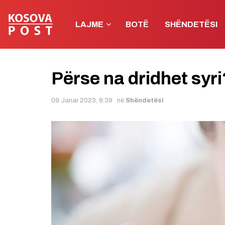
LAJME
BOTË
SHËNDETËSI
Përse na dridhet syri
09 Janar 2023, 9:39
në
Shëndetësi