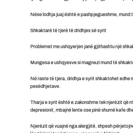
Nëse lodhja juaj është e pashpjegueshme, mund të
Shkaktarë të tjerë të dridhjes së syrit
Problemet me ushqyerjen janë gjithashtu një shkak 
Mungesa e ushqyesve si magnezi mund të shkakto
Në raste të tjera, dridhja e syrit shkaktohet edhe n
pesëdhjetave.
Tharja e syrit është e zakonshme tek njerëzit që rr
depresionit, mbajnë lente ose pinë shumë kafe dhe
Njerëzit që vuajnë nga alergjitë, shpesh përjetojnë