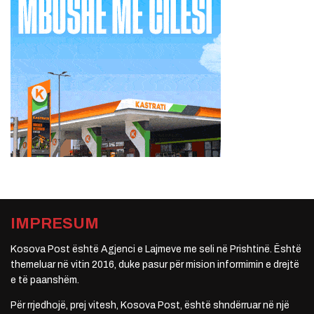
IMPRESUM
Kosova Post është Agjenci e Lajmeve me seli në Prishtinë. Është
themeluar në vitin 2016, duke pasur për mision informimin e drejtë
e të paanshëm.
Për rrjedhojë, prej vitesh, Kosova Post, është shndërruar në një