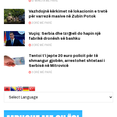
57 MINUTA MË PARË
Vazhdojnë kërkimet në lokacionin e tretë
për varrezë masive në Zubin Potok
2 ORË MË PARË
Vuçiq: Serbia dhe Izr@eli do hapin një
fabrikë dronësh së bashku
2 ORË MË PARË
Tentoi t’i jepte 20 euro policit për të
shmangur gjobën, arrestohet shtetasi i
Serbisë në Mitrovicë
3 ORË MË PARË