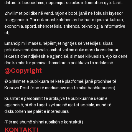
dritare të besueshme, nëpërmjet së cilës informohen qytetarët.
Zhvillimet politike në vend, rajon e botë, janë në fokusin kryesor
të agjencisë. Por nuk anashkalohen as fushat e tjera si: kultura,
ekonomia, sporti, shëndetësia, shkenca, teknologjia informative
etj.
Emancipimi i masës, nëpërmjet ngritjes së vetëdijes, sipas
politikave redaksionale, arrihet vetëm duke mos i konsideruar
lexuesit dhe ndjekësit e agjencisë, si masë klikuesish. Kjo ka qenë
dhe ka mbetur premisa themelore e politikave të redaksisë.
@Copyright
© Shkrimet e publikuara në këtë platformë, janë prodhime të
Kosova Post (ose të mediumeve me të cilat bashkëpunon).
Kushtet e përdorimit të artikujve të publikuar në uebin e
agjencisë, si dhe faqet zyrtare në rrjetet sociale, mund të
diskutohen me palët e interesuara.
(Për më shumë shihni rubrikën e kontaktit)
KONTAKTI