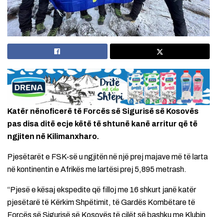
Katër nënoficerë të Forcës së Sigurisë së Kosovës
pas disa ditë ecje këtë të shtunë kanë arritur që të
ngjiten në Kilimanxharo.
Pjesëtarët e FSK-së u ngjitën në një prej majave më të larta
në kontinentin e Afrikës me lartësi prej 5,895 metrash.
“Pjesë e kësaj ekspedite që filloj me 16 shkurt janë katër
pjesëtarë të Kërkim Shpëtimit, të Gardës Kombëtare të
Forcës së Sigurisë së Kosovës të cilët së bashku me Klubin