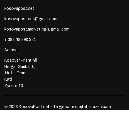
kosovapost.net
kosovapost.net@gmail.com
kosovapost.marketing@gmail.com
+ 383 49 890 321
Adresa:
Kosovë/ Prishtinë
Rruga: Garibaldi;
‘Hotel Grand’;
Kati II
Zyra nr. 13
© 2023 KosovaPost.net - Të gjitha të drejtat e rezervuara.