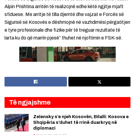
Alpin Prishtina arritën të realizojnë edhe këtë ngjitje mjaft
sfiduese. Me arritje të tilla djemtë dhe vajzat e Forcës së
Sigurisë së Kosovës e dëshmojnë në vazhdimësi përgatitjen
e tyre profesionale dhe fizike për të treguar rezultate të
larta ku do që marrin pjesë” thuhet në njoftimin e FSK-së.
Të ngjajshme
Zelensky s’e njeh Kosovën, Bilalli: Kosova e
Shqipëria s’duhet të rrinë duarkryq në
diplomaci