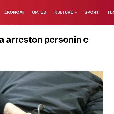
EKONOMI
OP / ED
KULTURË
SPORT
TE
ia arreston personin e