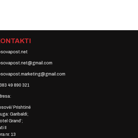
KONTAKTI
osovapost.net
osovapost.net@gmail.com
osovapost.marketing@gmail.com
383 49 890 321
dresa:
sovë/ Prishtinë
uga: Garibaldi;
otel Grand’;
ti II
ra nr. 13