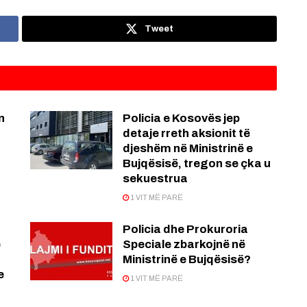
Tweet
n
Policia e Kosovës jep
detaje rreth aksionit të
djeshëm në Ministrinë e
Bujqësisë, tregon se çka u
sekuestrua
1 VIT MË PARË
Policia dhe Prokuroria
e
Speciale zbarkojnë në
Ministrinë e Bujqësisë?
e
1 VIT MË PARË