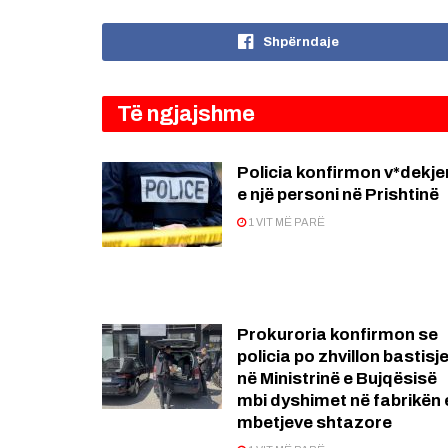
Shpërndaje
Të ngjajshme
Policia konfirmon v*dekje
e një personi në Prishtinë
1 VIT MË PARË
Prokuroria konfirmon se
policia po zhvillon bastisj
në Ministrinë e Bujqësisë
mbi dyshimet në fabrikën 
mbetjeve shtazore