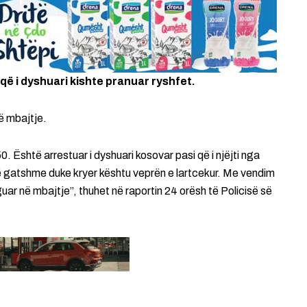
 që i dyshuari kishte pranuar ryshfet.
ë mbajtje.
htë arrestuar i dyshuari kosovar pasi që i njëjti nga
ë gatshme duke kryer kështu veprën e lartcekur. Me vendim
rguar në mbajtje”, thuhet në raportin 24 orësh të Policisë së