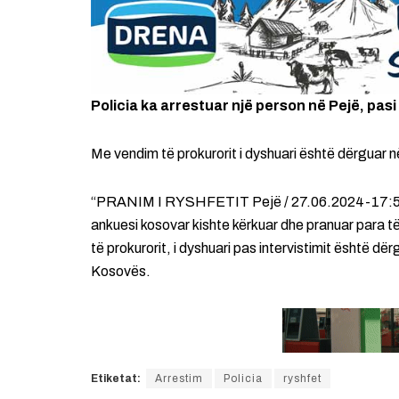
Policia ka arrestuar një person në Pejë, pasi
Me vendim të prokurorit i dyshuari është dërguar n
“PRANIM I RYSHFETIT Pejë / 27.06.2024-17:50. Ës
ankuesi kosovar kishte kërkuar dhe pranuar para t
të prokurorit, i dyshuari pas intervistimit është dë
Kosovës.
Etiketat:
Arrestim
Policia
ryshfet