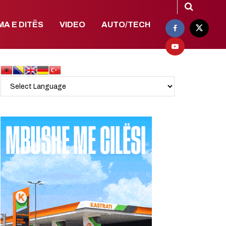
MA E DITËS
VIDEO
AUTO/TECH