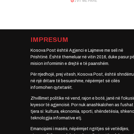
1 VIT MË PARË
IMPRESUM
Kosova Post është Agjenci e Lajmeve me seli në
Prishtinë. Është themeluar në vitin 2016, duke pasur pë
mision informimin e drejtë e të paanshëm.
Për rrjedhojë, prej vitesh, Kosova Post, është shndërru
në një dritare të besueshme, nëpërmjet së cilës
informohen qytetarët.
Zhvillimet politike në vend, rajon e botë, janë në fokusi
kryesor të agjencisë. Por nuk anashkalohen as fushat
tjera si: kultura, ekonomia, sporti, shëndetësia, shkenc
teknologjia informative etj.
Emancipimi i masës, nëpërmjet ngritjes së vetëdijes,