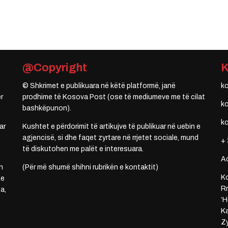
@Copyright
© Shkrimet e publikuara në këtë platformë, janë
k
r
prodhime të Kosova Post (ose të mediumeve me të cilat
k
bashkëpunon).
k
ar
Kushtet e përdorimit të artikujve të publikuar në uebin e
agjencisë, si dhe faqet zyrtare në rrjetet sociale, mund
+ 
të diskutohen me palët e interesuara.
A
n
(Për më shumë shihni rubrikën e kontaktit)
Ko
 e
Rr
a,
‘H
Ka
Zy