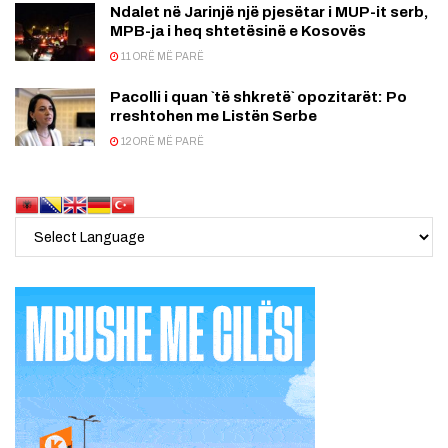
Ndalet në Jarinjë një pjesëtar i MUP-it serb,
MPB-ja i heq shtetësinë e Kosovës
11 ORË MË PARË
Pacolli i quan `të shkretë` opozitarët: Po
rreshtohen me Listën Serbe
12 ORË MË PARË