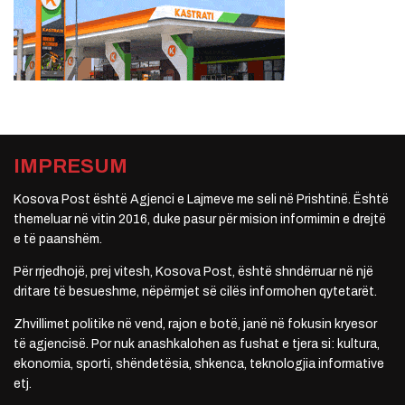
IMPRESUM
Kosova Post është Agjenci e Lajmeve me seli në Prishtinë. Është
themeluar në vitin 2016, duke pasur për mision informimin e drejtë
e të paanshëm.
Për rrjedhojë, prej vitesh, Kosova Post, është shndërruar në një
dritare të besueshme, nëpërmjet së cilës informohen qytetarët.
Zhvillimet politike në vend, rajon e botë, janë në fokusin kryesor
të agjencisë. Por nuk anashkalohen as fushat e tjera si: kultura,
ekonomia, sporti, shëndetësia, shkenca, teknologjia informative
etj.