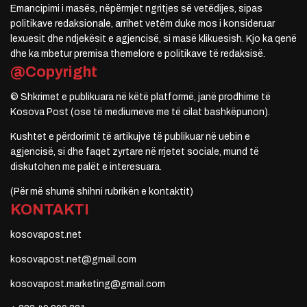
Emancipimi i masës, nëpërmjet ngritjes së vetëdijes, sipas
politikave redaksionale, arrihet vetëm duke mos i konsideruar
lexuesit dhe ndjekësit e agjencisë, si masë klikuesish. Kjo ka qenë
dhe ka mbetur premisa themelore e politikave të redaksisë.
@Copyright
© Shkrimet e publikuara në këtë platformë, janë prodhime të
Kosova Post (ose të mediumeve me të cilat bashkëpunon).
Kushtet e përdorimit të artikujve të publikuar në uebin e
agjencisë, si dhe faqet zyrtare në rrjetet sociale, mund të
diskutohen me palët e interesuara.
(Për më shumë shihni rubrikën e kontaktit)
KONTAKTI
kosovapost.net
kosovapost.net@gmail.com
kosovapost.marketing@gmail.com