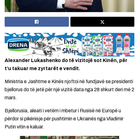
Alexander Lukashenko do të vizitojë sot Kinën, për
t’u takuar me zyrtarët e vendit.
Ministria e Jashtme e Kinës njoftoi në fundjavë se presidenti
bjellorus do të jetë për një vizitë data nga 28 shkurt deri më 2
mars.
Bjellorusia, aleati i vetëm i mbetur i Rusisë në Europë u
përdor si pikënisje për pushtimin e Ukrainës nga Vladimir
Putin vitin e kaluar.