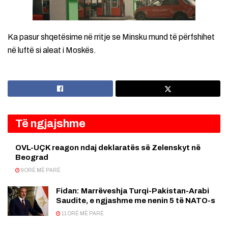
Ka pasur shqetësime në rritje se Minsku mund të përfshihet
në luftë si aleat i Moskës.
Të ngjajshme
OVL-UÇK reagon ndaj deklaratës së Zelenskyt në
Beograd
9 ORË MË PARË
Fidan: Marrëveshja Turqi-Pakistan-Arabi
Saudite, e ngjashme me nenin 5 të NATO-s
11 ORË MË PARË