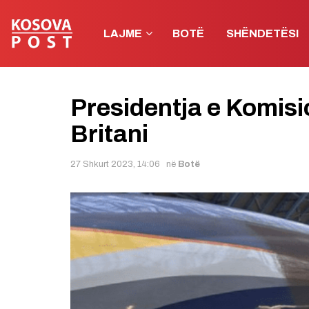
LAJME
BOTË
SHËNDETËSI
Presidentja e Komisi
Britani
27 Shkurt 2023, 14:06
në
Botë