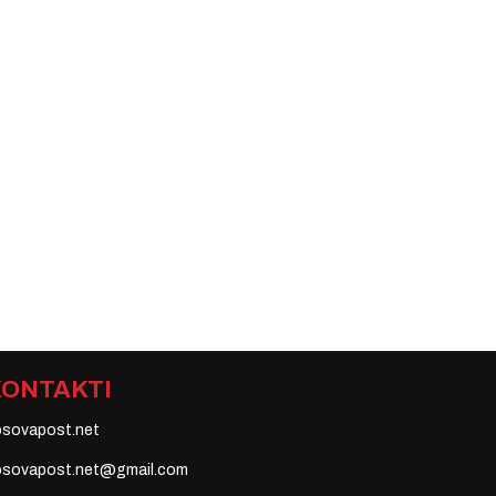
KONTAKTI
osovapost.net
osovapost.net@gmail.com