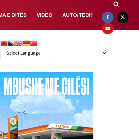
MA E DITËS
VIDEO
AUTO/TECH