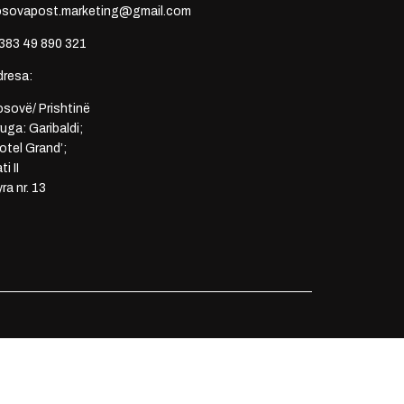
osovapost.marketing@gmail.com
383 49 890 321
dresa:
sovë/ Prishtinë
uga: Garibaldi;
otel Grand’;
ti II
ra nr. 13