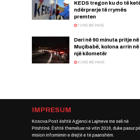
KEDS tregon ku do të ket
ndërprerje të rrymës
premten
7 ORË MË PARË
Deri në 90 minuta pritje në
Muçibabë, kolona arrin në
një kilometër
8 ORË MË PARË
IMPRESUM
Kosova Post është Agjenci e Lajmeve me seli në
Prishtinë. Është themeluar në vitin 2016, duke pasur pë
mision informimin e drejtë e të paanshëm.