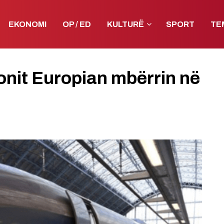
EKONOMI
OP / ED
KULTURË
SPORT
TE
onit Europian mbërrin në