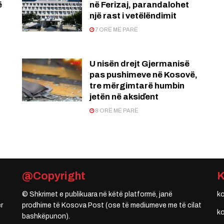
ë
në Ferizaj, parandalohet
një rast i vetëlëndimit
7 ORË MË PARË
U nisën drejt Gjermanisë
pas pushimeve në Kosovë,
tre mërgimtarë humbin
jetën në aksiďent
8 ORË MË PARË
@Copyright
© Shkrimet e publikuara në këtë platformë, janë
k
r
prodhime të Kosova Post (ose të mediumeve me të cilat
k
bashkëpunon).