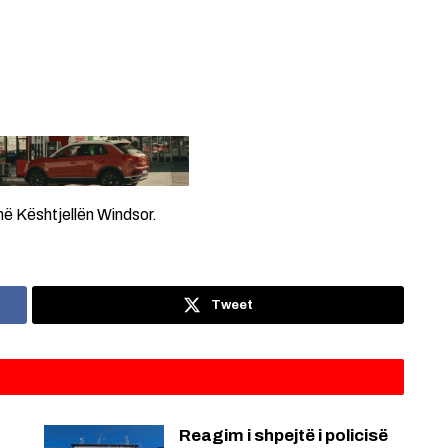
në Kështjellën Windsor.
Tweet
Reagim i shpejtë i policisë