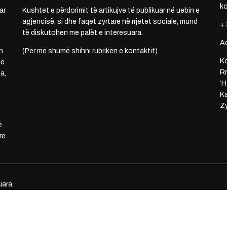
k
ar
Kushtet e përdorimit të artikujve të publikuar në uebin e
agjencisë, si dhe faqet zyrtare në rrjetet sociale, mund
+ 
të diskutohen me palët e interesuara.
A
n
(Për më shumë shihni rubrikën e kontaktit)
Ko
 e
Rr
a,
‘H
Ka
Zy
ë
re
uara.