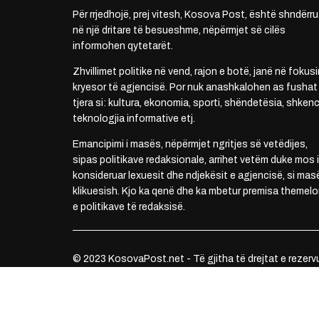
Për rrjedhojë, prej vitesh, Kosova Post, është shndërru
në një dritare të besueshme, nëpërmjet së cilës
informohen qytetarët.
Zhvillimet politike në vend, rajon e botë, janë në fokusi
kryesor të agjencisë. Por nuk anashkalohen as fushat
tjera si: kultura, ekonomia, sporti, shëndetësia, shkenc
teknologjia informative etj.
Emancipimi i masës, nëpërmjet ngritjes së vetëdijes,
sipas politikave redaksionale, arrihet vetëm duke mos i
konsideruar lexuesit dhe ndjekësit e agjencisë, si mas
klikuesish. Kjo ka qenë dhe ka mbetur premisa themelo
e politikave të redaksisë.
© 2023 KosovaPost.net - Të gjitha të drejtat e rezerv