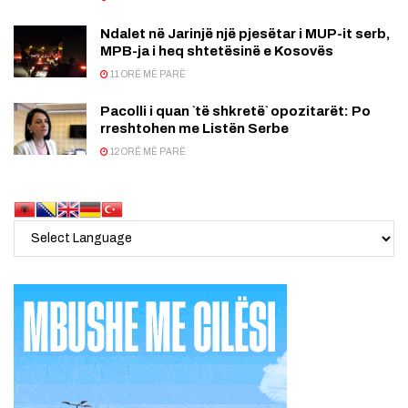
Ndalet në Jarinjë një pjesëtar i MUP-it serb,
MPB-ja i heq shtetësinë e Kosovës
11 ORË MË PARË
Pacolli i quan `të shkretë` opozitarët: Po
rreshtohen me Listën Serbe
12 ORË MË PARË