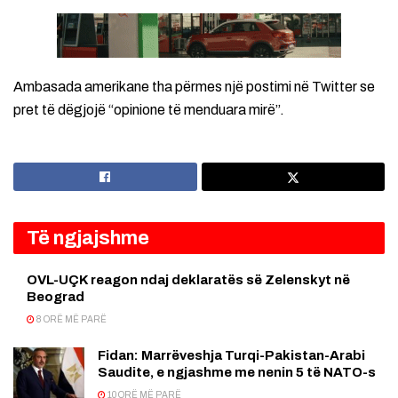
Ambasada amerikane tha përmes një postimi në Twitter se
pret të dëgjojë “opinione të menduara mirë”.
Të ngjajshme
OVL-UÇK reagon ndaj deklaratës së Zelenskyt në
Beograd
8 ORË MË PARË
Fidan: Marrëveshja Turqi-Pakistan-Arabi
Saudite, e ngjashme me nenin 5 të NATO-s
10 ORË MË PARË