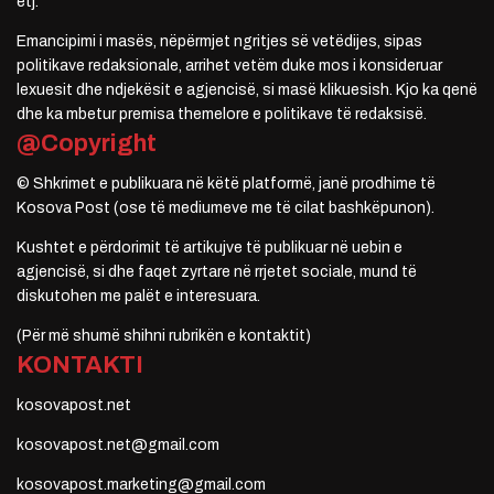
etj.
Emancipimi i masës, nëpërmjet ngritjes së vetëdijes, sipas
politikave redaksionale, arrihet vetëm duke mos i konsideruar
lexuesit dhe ndjekësit e agjencisë, si masë klikuesish. Kjo ka qenë
dhe ka mbetur premisa themelore e politikave të redaksisë.
@Copyright
© Shkrimet e publikuara në këtë platformë, janë prodhime të
Kosova Post (ose të mediumeve me të cilat bashkëpunon).
Kushtet e përdorimit të artikujve të publikuar në uebin e
agjencisë, si dhe faqet zyrtare në rrjetet sociale, mund të
diskutohen me palët e interesuara.
(Për më shumë shihni rubrikën e kontaktit)
KONTAKTI
kosovapost.net
kosovapost.net@gmail.com
kosovapost.marketing@gmail.com