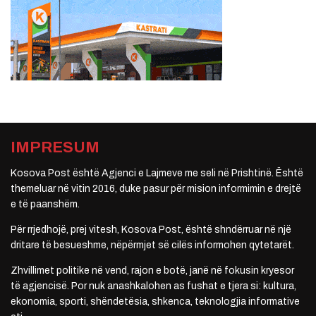
IMPRESUM
Kosova Post është Agjenci e Lajmeve me seli në Prishtinë. Është
themeluar në vitin 2016, duke pasur për mision informimin e drejtë
e të paanshëm.
Për rrjedhojë, prej vitesh, Kosova Post, është shndërruar në një
dritare të besueshme, nëpërmjet së cilës informohen qytetarët.
Zhvillimet politike në vend, rajon e botë, janë në fokusin kryesor
të agjencisë. Por nuk anashkalohen as fushat e tjera si: kultura,
ekonomia, sporti, shëndetësia, shkenca, teknologjia informative