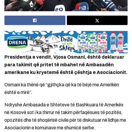
Presidentja e vendit, Vjosa Osmani, është deklaruar
para takimit që pritet të mbahet në Ambasadën
amerikane ku kryetemë është çështja e Asociacionit.
Osmani ka thënë që “gjithçka që ka të bëjë me Amerikën
është e mirë”.
Ndryshe Ambasada e Shteteve të Bashkuara të Amerikës
në Kosovë sot i ka thirrur në takim përfaqësues të pozitës,
opozitës dhe të shoqërisë civile për të diskutuar në lidhje me
Asociacionin e komunave me shumicë serbe.