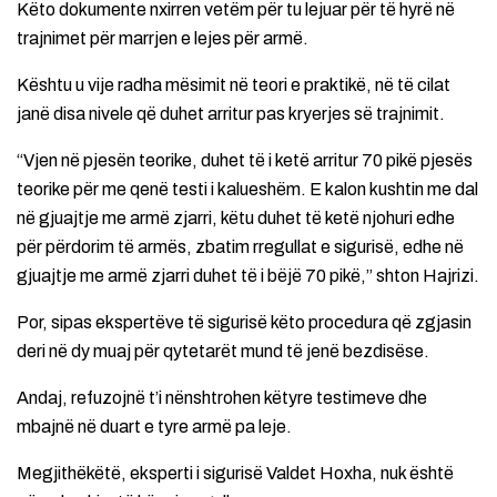
Këto dokumente nxirren vetëm për tu lejuar për të hyrë në
trajnimet për marrjen e lejes për armë.
Kështu u vije radha mësimit në teori e praktikë, në të cilat
janë disa nivele që duhet arritur pas kryerjes së trajnimit.
“Vjen në pjesën teorike, duhet të i ketë arritur 70 pikë pjesës
teorike për me qenë testi i kalueshëm. E kalon kushtin me dal
në gjuajtje me armë zjarri, këtu duhet të ketë njohuri edhe
për përdorim të armës, zbatim rregullat e sigurisë, edhe në
gjuajtje me armë zjarri duhet të i bëjë 70 pikë,” shton Hajrizi.
Por, sipas ekspertëve të sigurisë këto procedura që zgjasin
deri në dy muaj për qytetarët mund të jenë bezdisëse.
Andaj, refuzojnë t’i nënshtrohen këtyre testimeve dhe
mbajnë në duart e tyre armë pa leje.
Megjithëkëtë, eksperti i sigurisë Valdet Hoxha, nuk është