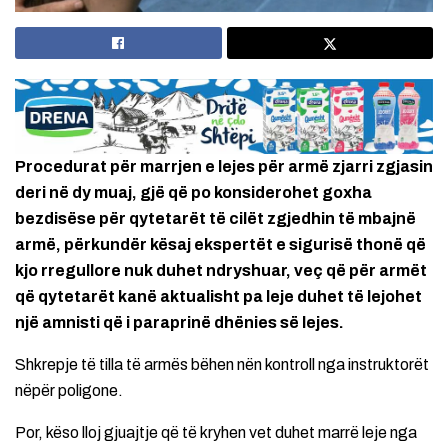
Procedurat për marrjen e lejes për armë zjarri zgjasin
deri në dy muaj, gjë që po konsiderohet goxha
bezdisëse për qytetarët të cilët zgjedhin të mbajnë
armë, përkundër kësaj ekspertët e sigurisë thonë që
kjo rregullore nuk duhet ndryshuar, veç që për armët
që qytetarët kanë aktualisht pa leje duhet të lejohet
një amnisti që i paraprinë dhënies së lejes.
Shkrepje të tilla të armës bëhen nën kontroll nga instruktorët
nëpër poligone.
Por, këso lloj gjuajtje që të kryhen vet duhet marrë leje nga