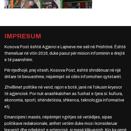
IMPRESUM
Kosova Post është Agjenci e Lajmeve me seli në Prishtinë. Është
themeluar në vitin 2016, duke pasur për mision informimin e drejtë
e të paanshëm.
Për rrjedhojë, prej vitesh, Kosova Post, është shndërruar në një
dritare të besueshme, nëpërmjet së cilës informohen qytetarët.
Zhvillimet politike në vend, rajon e botë, janë në fokusin kryesor
të agjencisë. Por nuk anashkalohen as fushat e tjera si: kultura,
ekonomia, sporti, shëndetësia, shkenca, teknologjia informative
etj.
Emancipimi i masës, nëpërmjet ngritjes së vetëdijes, sipas
politikave redaksionale, arrihet vetëm duke mos i konsideruar
lexuesit dhe ndjekësit e agjencisë, si masë klikuesish. Kjo ka qenë