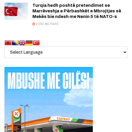
Turqia hedh poshtë pretendimet se
Marrëveshja e Përbashkët e Mbrojtjes së
Mekës bie ndesh me Nenin 5 të NATO-s
1 ORË MË PARË