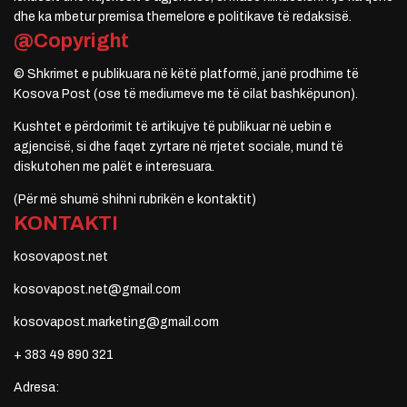
dhe ka mbetur premisa themelore e politikave të redaksisë.
@Copyright
© Shkrimet e publikuara në këtë platformë, janë prodhime të
Kosova Post (ose të mediumeve me të cilat bashkëpunon).
Kushtet e përdorimit të artikujve të publikuar në uebin e
agjencisë, si dhe faqet zyrtare në rrjetet sociale, mund të
diskutohen me palët e interesuara.
(Për më shumë shihni rubrikën e kontaktit)
KONTAKTI
kosovapost.net
kosovapost.net@gmail.com
kosovapost.marketing@gmail.com
+ 383 49 890 321
Adresa: