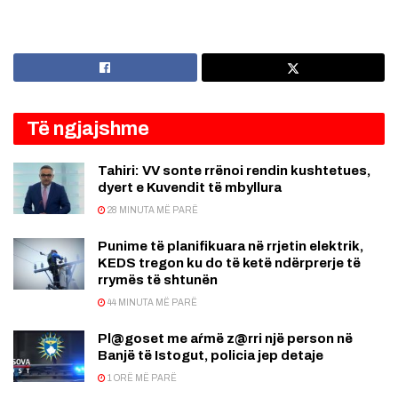
Të ngjajshme
Tahiri: VV sonte rrënoi rendin kushtetues,
dyert e Kuvendit të mbyllura
28 MINUTA MË PARË
Punime të planifikuara në rrjetin elektrik,
KEDS tregon ku do të ketë ndërprerje të
rrymës të shtunën
44 MINUTA MË PARË
Pl@goset me aŕmë z@rri një person në
Banjë të Istogut, policia jep detaje
1 ORË MË PARË