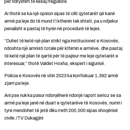
për ndryshim të kësaj rregullore.
Ai thotë se ka një opsion sipas të cilit qytetarët që kanë
armë pa leje do të mund t’i kthenin tek shteti, pa u ndjekur
penalisht e pastaj të hynin në procedurë të lejes.
“Duhet të ketë një plan strikt nga institucionet e Kosovës,
ndoshta një amnisti totale për kthimin e armëve, dhe pastaj
të ketë një plan të qartë për të pajisur me leje qytetarët e
interesuar,” thotë Valdet Hoxha, ekspert i sigurisë.
Policia e Kosovës në vitin 2023 ka konfiskuar 1,392 armë
zjarri pa leje.
Ani pse nuk ka pasur ndonjëherë ndonjë raport serioz se sa
armë pa leje janë në duart e qytetarëve të Kosovës, numri i
tyre mendohet të jetë diku rreth 200,000 sipas shoqërisë
civile./TV Dukagjini