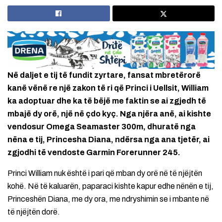
Në daljet e tij të fundit zyrtare, fansat mbretërorë
kanë vënë re një zakon të ri që Princi i Uellsit, William
ka adoptuar dhe ka të bëjë me faktin se ai zgjedh të
mbajë dy orë, një në çdo kyç. Nga njëra anë, ai kishte
vendosur Omega Seamaster 300m, dhuratë nga
nëna e tij, Princesha Diana, ndërsa nga ana tjetër, ai
zgjodhi të vendoste Garmin Forerunner 245.
Princi William nuk është i pari që mban dy orë në të njëjtën
kohë. Në të kaluarën, paparaci kishte kapur edhe nënën e tij,
Princeshën Diana, me dy ora, me ndryshimin se i mbante në
të njëjtën dorë.