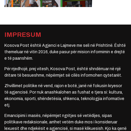
IMPRESUM
Kosova Post është Agjenci e Lajmeve me seli në Prishtinë. Është
themeluar në vitin 2016, duke pasur për mision informimin e drejtë
e të paanshëm.
Për rrjedhojë, prej vitesh, Kosova Post, është shndërruar në një
dritare të besueshme, nëpërmjet së cilës informohen qytetarët.
Zhvillimet politike në vend, rajon e botë, janë në fokusin kryesor
të agjencisë. Por nuk anashkalohen as fushat e tjera si: kultura,
ekonomia, sporti, shëndetësia, shkenca, teknologjia informative
etj.
Emancipimi i masës, nëpërmjet ngritjes së vetëdijes, sipas
politikave redaksionale, arrihet vetëm duke mos i konsideruar
lexuesit dhe ndjekësit e agjencisë, si masë klikuesish. Kjo ka qenë