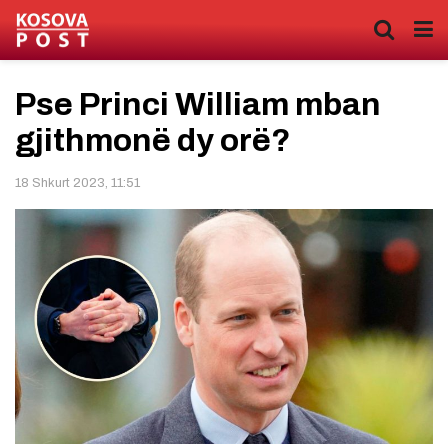
Pse Princi William mban
gjithmonë dy orë?
18 Shkurt 2023, 11:51