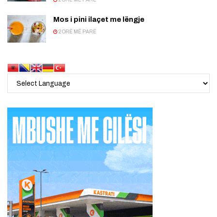
Mos i pini ilaçet me lëngje
2 ORË MË PARË