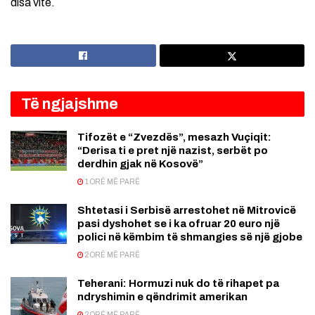
disa vite.
Të ngjajshme
Tifozët e “Zvezdës”, mesazh Vuçiqit:
“Derisa ti e pret një nazist, serbët po
derdhin gjak në Kosovë”
1 ORË MË PARË
Shtetasi i Serbisë arrestohet në Mitrovicë
pasi dyshohet se i ka ofruar 20 euro një
polici në këmbim të shmangies së një gjobe
2 ORË MË PARË
Teherani: Hormuzi nuk do të rihapet pa
ndryshimin e qëndrimit amerikan
2 ORË MË PARË