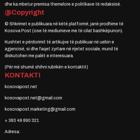
dhe ka mbetur premisa themelore e politikave të redaksisë.
@Copyright
© Shkrimet e publikuara në këtë platformë, janë prodhime të
Kosova Post (ose të mediumeve me të cilat bashkëpunon).
Kushtet e përdorimit të artikujve të publikuar në uebin e
agjencisë, si dhe faqet zyrtare në rrjetet sociale, mund të
diskutohen me palët e interesuara.
(Për më shumë shihni rubrikën e kontaktit)
KONTAKTI
kosovapost.net
kosovapost.net@gmail.com
kosovapost.marketing@gmail.com
+ 383 49 890 321
Adresa: