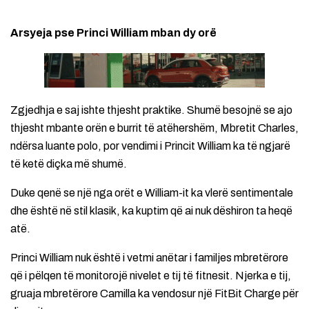
Arsyeja pse Princi William mban dy orë
Zgjedhja e saj ishte thjesht praktike. Shumë besojnë se ajo
thjesht mbante orën e burrit të atëhershëm, Mbretit Charles,
ndërsa luante polo, por vendimi i Princit William ka të ngjarë
të ketë diçka më shumë.
Duke qenë se një nga orët e William-it ka vlerë sentimentale
dhe është në stil klasik, ka kuptim që ai nuk dëshiron ta heqë
atë.
Princi William nuk është i vetmi anëtar i familjes mbretërore
që i pëlqen të monitorojë nivelet e tij të fitnesit. Njerka e tij,
gruaja mbretërore Camilla ka vendosur një FitBit Charge për