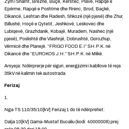
Zym i Sharrit, Brezne, Buçe, Kërstec, Plavë, Rapqë e
Epërme, Rapqë e Poshtme dhe Rrenc, Brod, Baçkë,
Dikancë, Leshtan dhe Radesh, Shkozë (një pjesë) dhe Zhur,
Billushë, Hoçë e Qytetit, Jeshkovë, Leskovec dhe
Lubiqevë, Grazhdanik, Kobajë, Muradem, Nashec (një
pjesë), Poslishtë dhe Vlashnjë, Dobrushtë, Gorozhup,
Vërmicë dhe Planejë. ”FRIGO FOOD E.I” SH.P.K. në
Dikancë dhe ”EUROKOS J.H.” SH.P.K. në Mlikë.
Arsyeja: Ndërprerje për siguri, energjizimi i kabllove të reja
35kV në kalimin tek autostrada.
Ferizaj
1.
Nga TS 110/35/10[kV] Ferizaj 1 do të ndërprehet:
Dalja 10[kV] Gama-Mustaf Bucaliu (kodi: 40000006) prej