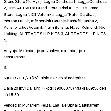
Grand Store (Te Hysi), Lagjja Qëndresa 1, Lagjja Qëndresa
2, Trimi AL PVC te Grand Store, Trimi AL PVC te Grand
Store, Lagjja NICI-Veterniku, Lagjja “Katër Dardhat”,
mbrapa NIC-it, afër servisit Gorenje-bashkëi, Janina 2,
Kons. e lagjes Veternik-Naim Berisha, Naser Kelmendi-Nic
Holding, AL TRADE SH.P.K-TS 3, AL TRADE SH.P.K-TS
4.
Arsyeja: Mirëmbajtje preventive, mirëmbajtje e
nënstacionit.
8.
Nga TS 110/20 [kV] Prishtina 7 do të ndërpritet:
Dalja 20 [kV] Dalja nr. 7 (kodi: 19000078) nga ora 09:30 deri
në 15:30.
Vendet: rr. Muharrem Fejza, Lagjja e Spitalit, Muharrem