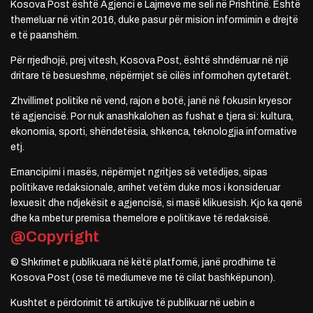
Kosova Post është Agjenci e Lajmeve me seli në Prishtinë. Është
themeluar në vitin 2016, duke pasur për mision informimin e drejtë
e të paanshëm.
Për rrjedhojë, prej vitesh, Kosova Post, është shndërruar në një
dritare të besueshme, nëpërmjet së cilës informohen qytetarët.
Zhvillimet politike në vend, rajon e botë, janë në fokusin kryesor
të agjencisë. Por nuk anashkalohen as fushat e tjera si: kultura,
ekonomia, sporti, shëndetësia, shkenca, teknologjia informative
etj.
Emancipimi i masës, nëpërmjet ngritjes së vetëdijes, sipas
politikave redaksionale, arrihet vetëm duke mos i konsideruar
lexuesit dhe ndjekësit e agjencisë, si masë klikuesish. Kjo ka qenë
dhe ka mbetur premisa themelore e politikave të redaksisë.
@Copyright
© Shkrimet e publikuara në këtë platformë, janë prodhime të
Kosova Post (ose të mediumeve me të cilat bashkëpunon).
Kushtet e përdorimit të artikujve të publikuar në uebin e