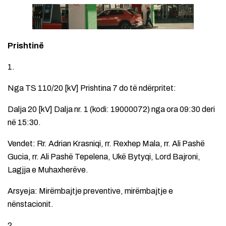
Prishtinë
1.
Nga TS 110/20 [kV] Prishtina 7 do të ndërpritet:
Dalja 20 [kV] Dalja nr. 1 (kodi: 19000072) nga ora 09:30 deri
në 15:30.
Vendet: Rr. Adrian Krasniqi, rr. Rexhep Mala, rr. Ali Pashë
Gucia, rr. Ali Pashë Tepelena, Ukë Bytyqi, Lord Bajroni,
Lagjja e Muhaxherëve.
Arsyeja: Mirëmbajtje preventive, mirëmbajtje e
nënstacionit.
2.