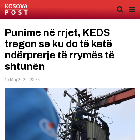
Punime në rrjet, KEDS
tregon se ku do të ketë
ndërprerje të rrymës të
shtunën
15 Maj 2026, 22:44