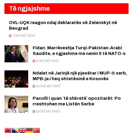
Të ngjajshme
OVL-UÇK reagon ndaj deklaratës së Zelenskyt në
Beograd
7 ORË MË PARË
Fidan: Marrëveshja Turqi-Pakistan-Arabi
Saudite, e ngjashme me nenin 5 të NATO-s
9 ORË MË PARË
Ndalet në Jarinjë një pjesëtar i MUP-it serb,
MPB-ja i heq shtetësinë e Kosovës
10 ORË MË PARË
Pacolli i quan `të shkretë` opozitarët: Po
rreshtohen me Listën Serbe
10 ORË MË PARË