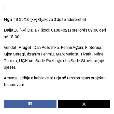
1.
Nga TS 35/10 [kV] Gjakova 3 do të ndërprehet:
Dalja 10 [kV] Dalja 7 (kodi: 81084021) prej orës 09:00 deri
në 15:00.
Vendet: Rrugët: Dah Polloshka, Fehmi Agani, F. Sereqi,
Gjon Sereqi, Ibrahim Fehmiu, Mark Malota, Tivarit, Nënë
Tereza, UÇK-së, Sadik Pozhegu dhe Sadik Stavileci (një
pjesë).
Arsyeja: Lidhja e kabllove të reja në tension sipas projektit
të aprovuar.