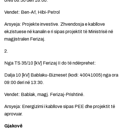
orës 08:30 deri 18:00.
Vendet: Ben-Af, Hibi-Petrol
Arsyeja: Projekte investive. Zhvendosja e kabllove
ekzistuese në kanalin e ri sipas projektit të Ministrisë në
magjistralen Ferizaj.
2.
Nga TS 35/10 [kV] Ferizaj II do të ndërprehet:
Dalja 10 [kV] Bablaku-Bizneset (kodi: 40041005) nga ora
09:00 deri në 13:30.
Vendet: Bablak, magj. Ferizaj-Prishtinë.
Arsyeja: Energizimi i kabllove sipas PEE dhe projektit të
aprovuar.
Gjakovë