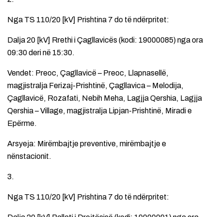
Nga TS 110/20 [kV] Prishtina 7 do të ndërpritet:
Dalja 20 [kV] Rrethi i Çagllavicës (kodi: 19000085) nga ora
09:30 deri në 15:30.
Vendet: Preoc, Çagllavicë – Preoc, Llapnasellë,
magjistralja Ferizaj-Prishtinë, Çagllavica – Melodija,
Çagllavicë, Rozafati, Nebih Meha, Lagjja Qershia, Lagjja
Qershia – Village, magjistralja Lipjan-Prishtinë, Miradi e
Epërme.
Arsyeja: Mirëmbajtje preventive, mirëmbajtje e
nënstacionit.
3.
Nga TS 110/20 [kV] Prishtina 7 do të ndërpritet: