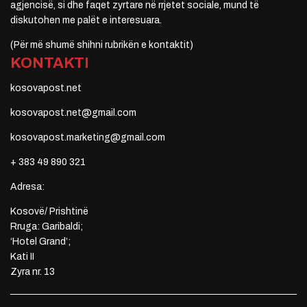
agjencisë, si dhe faqet zyrtare në rrjetet sociale, mund të
diskutohen me palët e interesuara.
(Për më shumë shihni rubrikën e kontaktit)
KONTAKTI
kosovapost.net
kosovapost.net@gmail.com
kosovapost.marketing@gmail.com
+ 383 49 890 321
Adresa:
Kosovë/ Prishtinë
Rruga: Garibaldi;
‘Hotel Grand’;
Kati II
Zyra nr. 13