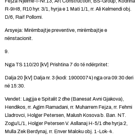
Fejza Njelmë-I-Nr.13, Art Construction, BS-Group, Kodrina
R-9H8, R10 hyr. 3/1, hyrja e 1 Mati 1/1, rr. Ali Kelmendi obj.
D/6, Raif Pollomi.
Arsyeja: Mirëmbajtje preventive, mirëmbajtje e
nënstacionit.
9.
Nga TS 110/20 [kV] Prishtina 7 do të ndërpritet:
Dalja 20 [kV] Dalja nr. 3 (kodi: 19000074) nga ora 09:30 deri
në 15:30.
Vendet: Lagjja e Spitalit 2 dhe (Banesat Avni Gjakova),
Hendikos, rr. Agim Ramadani, rr. Muharrem Fejza, rr. Fehmi
Lladrovci, Holger Petersen, Malush Kosova b. Ban. NT.
Zogu/L/1, Holger Petersen V. Asllanaj H-5/1 dhe hyrja 2,
Mulla Zek Berdynaj, rr. Enver Maloku obj. 1-Lok-4.