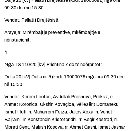
Dalja 20 [kV] Pallati i Drejtësisë (kodi: 19000091) nga ora
09:30 deri në 15:30.
Vendet: Pallati i Drejtësisë.
Arsyeja: Mirëmbajtje preventive, mirëmbajtje e
nënstacionit.
4.
Nga TS 110/20 [kV] Prishtina 7 do të ndërpritet:
Dalja 20 [kV] Dalja nr. 5 (kodi: 19000076) nga ora 09:30 deri
në 15:30.
Vendet: Kerem Leëton, Avdullah Presheva, Prekaz, rr.
Ahmet Koronica, Ukshin Kovaçica, Vëllezërit Domaneku,
Ismet Hoti, rr. Muharrem Fejza, Jakov Xoxa, rr. Venet
Bajrami, rr. Konstandin Kristoforidhi, rr. Beqir Kastrati, rr.
Mbreti Gent, Malush Kosova, rr. Ahmet Gashi, Ismet Jashar