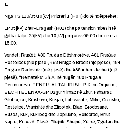
1.
Nga TS 110/35/10[kV] Prizreni 1 (H04) do të ndërprehet:
LP 35[kV] Zhur–Dragash (H01) dhe pa tension mbesin të
gjitha daljet 35[kV] dhe 10[kV] prej orës 09:00 deri në ora
15:00.
Vendet: Rrugët: 480 Rruga e Dëshmorëve, 481 Rruga e
Restelicës (një pjesë), 483 Rruga e Brodit (një pjesë), 484
Rruga e Radeshës (një pjesë) dhe 485 Adem Jashari (një
pjesë), “Remateks” Sh.A. në rrugën 480 Rruga e
Dëshmorëve, RENELUAL TAHIRI SH.P.K. në Orqushë,
BECHTEL ENKA-GP Uzgur Yilmaz në Zhur. Fshatrat:
Glloboçicë, Krushevë, Kukjan, Lubovishtë, Mlikë, Orqushë,
Restelicë, Vranishtë dhe Zlipotok, Blaç, Brodosanë,
Buzez, Kuk, Kuklibeg dhe Zaplluxhë, Bellobrad, Brrut,
Kapre, Kosavë, Plavë, Pllajnik, Shajnë, Xërxë, Zgatar dhe