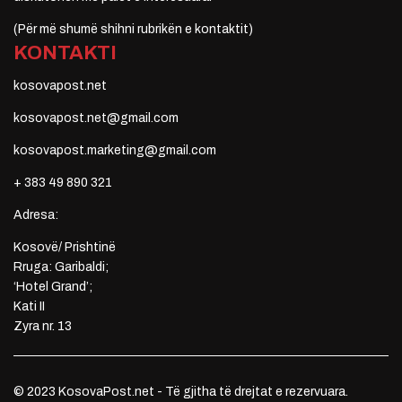
(Për më shumë shihni rubrikën e kontaktit)
KONTAKTI
kosovapost.net
kosovapost.net@gmail.com
kosovapost.marketing@gmail.com
+ 383 49 890 321
Adresa:
Kosovë/ Prishtinë
Rruga: Garibaldi;
‘Hotel Grand’;
Kati II
Zyra nr. 13
© 2023 KosovaPost.net - Të gjitha të drejtat e rezervuara.