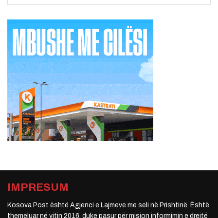
IMPRESUM
Kosova Post është Agjenci e Lajmeve me seli në Prishtinë. Është
themeluar në vitin 2016, duke pasur për mision informimin e drejtë