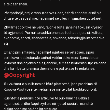
e të paanshëm.
Për rrjedhojë, prej vitesh, Kosova Post, është shndërruar në një
dritare të besueshme, nëpërmjet së cilës informohen qytetarët.
Zhvillimet politike në vend, rajon e botë, janë në fokusin kryesor
të agjencisë. Por nuk anashkalohen as fushat e tjera si: kultura,
ekonomia, sporti, shëndetësia, shkenca, teknologjia informative
etj.
Emancipimi i masës, nëpërmjet ngritjes së vetëdijes, sipas
politikave redaksionale, arrihet vetëm duke mos i konsideruar
lexuesit dhe ndjekësit e agjencisë, si masë klikuesish. Kjo ka qenë
dhe ka mbetur premisa themelore e politikave të redaksisë.
@Copyright
© Shkrimet e publikuara në këtë platformë, janë prodhime të
Kosova Post (ose të mediumeve me të cilat bashkëpunon).
Kushtet e përdorimit të artikujve të publikuar në uebin e
agjencisë, si dhe faqet zyrtare në rrjetet sociale, mund të
diskutohen me palët e interesuara.