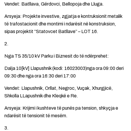
Vendet: Batllava, Gërdovci, Bellopoja dhe Lluga.
Arsyeja: Projekte investive, zgjatja e kontruksionit metalik
të trafostacionit dhe montimi i ndarësit në konstruksion,
sipas projektit “Statovcet Batllave” – LOT 16.
2.
Nga TS 35/10 kV Parku i Biznesit do të ndërprehet:
Dalja 10[kV] Llapushnik (kodi: 16023003)nga ora 09:00 deri
09:30 dhe nga ora 16:30 deri 17:00
Vendet: Llapushnik, Orllat, Negroc, Vuçak, Xhurgjicë,
Shkolla LLapushnik dhe Kleqkë e Re.
Arsyeja: Krijimi i kushteve të punës pa tension, shkyçja e
ndarësit të tensionit të mesëm.
3.