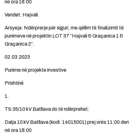
në ora 16:00
Vendet: Hajvali.
Arsyeja: Ndërprerje për siguri, me qëllim të finalizimit të
punimeve në projektin LOT 37 “Hajvali & Graçanica 1 &
Graçanica 2”.
02.03.2023
Punime në projekte investive
Prishtinë
1.
TS 35/10 kV Batllava do të ndërprehet:
Dalja 10 kV Batllava (kodi: 14015001) prej orës 11:00 deri
në ora 18:00