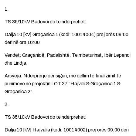
1.
TS 35/10kV Badovci do të ndërprehet:
Dalja 10 [kV] Graçanica 1 (kodi: 10014004) prej orës 09:00
deri në ora 16:00
Vendet: Graçanicë, Padalishtë, Te mbeturinat, Ibër Lepenci
dhe Lindja.
Arsyeja: Ndërprerje për siguri, me qëllim të finalizimit të
punimeve në projektin LOT 37 “Hajvali & Graçanica 1 &
Graçanica 2”.
2.
TS 35/10kV Badovci do të ndërprehet:
Dalja 10 [kV] Hajvalia (kodi: 10014002) prej orës 09:00 deri