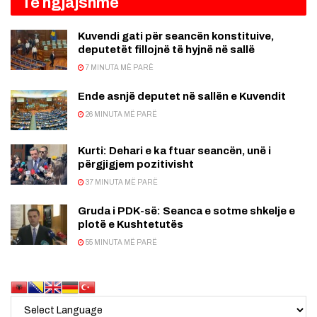
Të ngjajshme
Kuvendi gati për seancën konstituive,
deputetët fillojnë të hyjnë në sallë
7 MINUTA MË PARË
Ende asnjë deputet në sallën e Kuvendit
26 MINUTA MË PARË
Kurti: Dehari e ka ftuar seancën, unë i
përgjigjem pozitivisht
37 MINUTA MË PARË
Gruda i PDK-së: Seanca e sotme shkelje e
plotë e Kushtetutës
55 MINUTA MË PARË