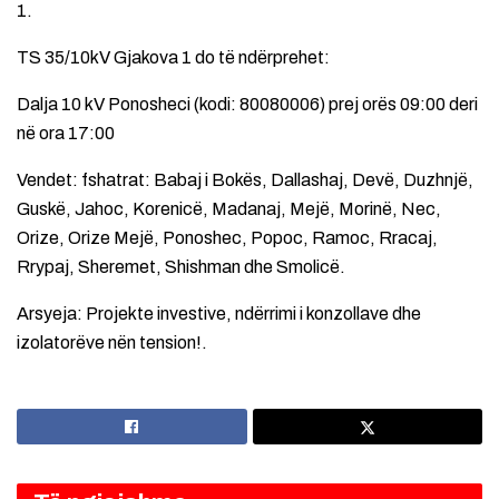
1.
TS 35/10kV Gjakova 1 do të ndërprehet:
Dalja 10 kV Ponosheci (kodi: 80080006) prej orës 09:00 deri
në ora 17:00
Vendet: fshatrat: Babaj i Bokës, Dallashaj, Devë, Duzhnjë,
Guskë, Jahoc, Korenicë, Madanaj, Mejë, Morinë, Nec,
Orize, Orize Mejë, Ponoshec, Popoc, Ramoc, Rracaj,
Rrypaj, Sheremet, Shishman dhe Smolicë.
Arsyeja: Projekte investive, ndërrimi i konzollave dhe
izolatorëve nën tension!.