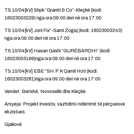
TS 10/04[kV] Shpk “Graniti & Co”-Kleçkë (kodi:
16023003229) nga ora 09:00 deri në ora 17:00
TS 10/04[kV] Joni Fix”-Sami Zogaj (kodi: 16023003243)
nga ora 09:00 deri në ora 17:00
TS 10/04[kV] Hasan Gashi “GURËBARDHI” (kodi:
16023003199)nga ora 09:00 deri në ora 17:00
TS 10/04[kV] EBE “SH.P.K Qamil Hoti (kodi:
16023003281)nga ora 09:00 deri në ora 17:00
Vendet: Berishë, Novosellë dhe Kleçkë.
Arsyeja: Projekt investiv, vazhdimi i ndërrimit të përçuesve
ekzistues.
Gjakovë