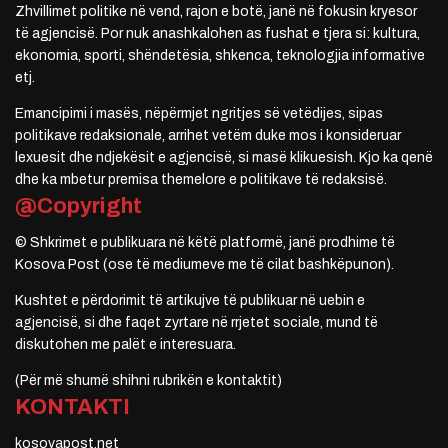
Zhvillimet politike në vend, rajon e botë, janë në fokusin kryesor
të agjencisë. Por nuk anashkalohen as fushat e tjera si: kultura,
ekonomia, sporti, shëndetësia, shkenca, teknologjia informative
etj.
Emancipimi i masës, nëpërmjet ngritjes së vetëdijes, sipas
politikave redaksionale, arrihet vetëm duke mos i konsideruar
lexuesit dhe ndjekësit e agjencisë, si masë klikuesish. Kjo ka qenë
dhe ka mbetur premisa themelore e politikave të redaksisë.
@Copyright
© Shkrimet e publikuara në këtë platformë, janë prodhime të
Kosova Post (ose të mediumeve me të cilat bashkëpunon).
Kushtet e përdorimit të artikujve të publikuar në uebin e
agjencisë, si dhe faqet zyrtare në rrjetet sociale, mund të
diskutohen me palët e interesuara.
(Për më shumë shihni rubrikën e kontaktit)
KONTAKTI
kosovapost.net