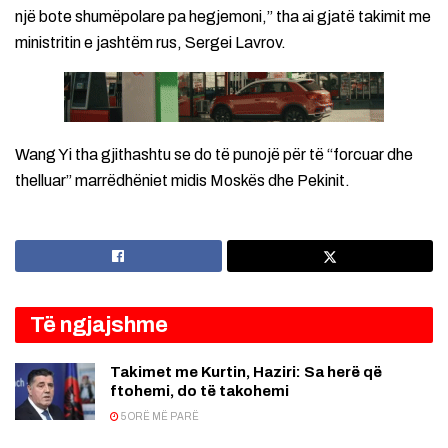
një bote shumëpolare pa hegjemoni,” tha ai gjatë takimit me
ministritin e jashtëm rus, Sergei Lavrov.
Wang Yi tha gjithashtu se do të punojë për të “forcuar dhe
thelluar” marrëdhëniet midis Moskës dhe Pekinit.
Të ngjajshme
Takimet me Kurtin, Haziri: Sa herë që
ftohemi, do të takohemi
5 ORË MË PARË