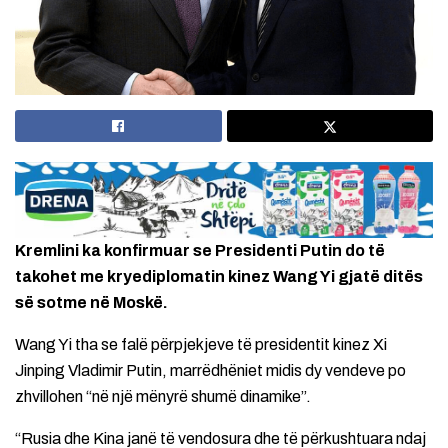
Kremlini ka konfirmuar se Presidenti Putin do të
takohet me kryediplomatin kinez Wang Yi gjatë ditës
së sotme në Moskë.
Wang Yi tha se falë përpjekjeve të presidentit kinez Xi
Jinping Vladimir Putin, marrëdhëniet midis dy vendeve po
zhvillohen “në një mënyrë shumë dinamike”.
“Rusia dhe Kina janë të vendosura dhe të përkushtuara ndaj