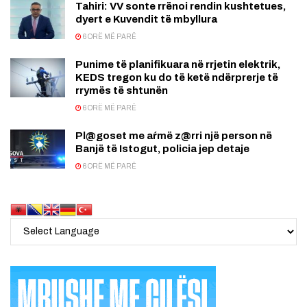
Tahiri: VV sonte rrënoi rendin kushtetues,
dyert e Kuvendit të mbyllura
6 ORË MË PARË
Punime të planifikuara në rrjetin elektrik,
KEDS tregon ku do të ketë ndërprerje të
rrymës të shtunën
6 ORË MË PARË
Pl@goset me aŕmë z@rri një person në
Banjë të Istogut, policia jep detaje
6 ORË MË PARË