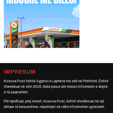
IMPRESUM
Kosova Post është Agjenci e Lajmeve me seli në Prishtinë. Është
themeluar në vitin 2016, duke pasur për mision informimin e drejtë
e të paanshëm.
Për rrjedhojë, prej vitesh, Kosova Post, është shndërruar në një
dritare të besueshme, nëpërmjet së cilës informohen qytetarët.