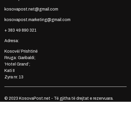
kosovapost.net@gmail.com
kosovapost.marketing@gmail.com
+ 383 49 890 321
Adresa:
Kosovë/ Prishtinë
Rruga: Garibaldi;
‘Hotel Grand’;
Kati II
Zyra nr. 13
© 2023 KosovaPost.net - Të gjitha të drejtat e rezervuara.