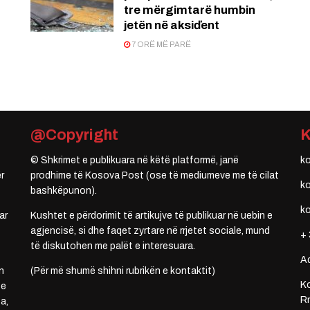
tre mërgimtarë humbin
jetën në aksiďent
7 ORË MË PARË
@Copyright
© Shkrimet e publikuara në këtë platformë, janë
k
r
prodhime të Kosova Post (ose të mediumeve me të cilat
k
bashkëpunon).
k
ar
Kushtet e përdorimit të artikujve të publikuar në uebin e
agjencisë, si dhe faqet zyrtare në rrjetet sociale, mund
+ 
të diskutohen me palët e interesuara.
A
n
(Për më shumë shihni rubrikën e kontaktit)
Ko
 e
Rr
a,