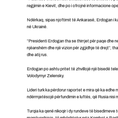
regjimin e Kievit, dhe po i ofrojnë informacione ope
Ndërkaq, sipas njoftimit të Ankarasë, Erdogan i k
në Ukrainë.
“Presidenti Erdogan tha se thirrjet për paqe dhe
njëanshëm dhe një vizion për zgjidhje të drejt”, tha
dhe atij rus.
Erdogan po ashtu pritet të zhvillojë një bisedë tel
Volodymyr Zelensky.
Lideri turk ka përdorur raportet e mira që ka edhe
ndërmjetësojë përfundimin e luftës, që Rusia nisi
Turqia ka qenë nikoqir i dy rundeve të bisedimeve 
marrëveshjeje, të mbështetur nga Kombet e Bashku