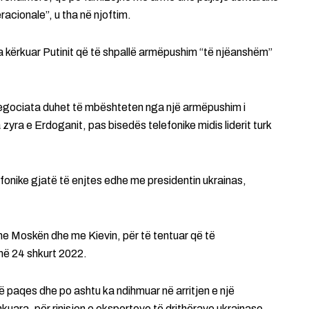
racionale”, u tha në njoftim.
a kërkuar Putinit që të shpallë armëpushim “të njëanshëm”
 negociata duhet të mbështeten nga një armëpushim i
 zyra e Erdoganit, pas bisedës telefonike midis liderit turk
efonike gjatë të enjtes edhe me presidentin ukrainas,
 me Moskën dhe me Kievin, për të tentuar që të
 më 24 shkurt 2022.
të paqes dhe po ashtu ka ndihmuar në arritjen e një
ara, për rinisjen e eksporteve të drithërave ukrainase