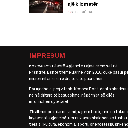
një kilometër
6 ORË MË PARË
IMPRESUM
Kosova Post është Agjenci e Lajmeve me seli në
Prishtinë. Është themeluar në vitin 2016, duke pasur pë
mision informimin e drejtë e të paanshëm.
Për rrjedhojë, prej vitesh, Kosova Post, është shndërru
në një dritare të besueshme, nëpërmjet së cilës
informohen qytetarët.
Zhvillimet politike në vend, rajon e botë, janë në fokusi
kryesor të agjencisë. Por nuk anashkalohen as fushat
tjera si: kultura, ekonomia, sporti, shëndetësia, shkenc