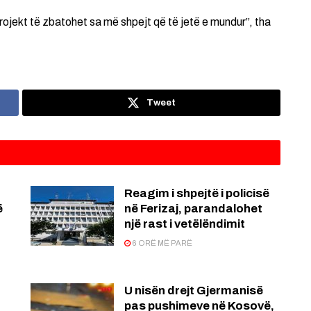
rojekt të zbatohet sa më shpejt që të jetë e mundur”, tha
Tweet
Reagim i shpejtë i policisë
ë
në Ferizaj, parandalohet
një rast i vetëlëndimit
6 ORË MË PARË
U nisën drejt Gjermanisë
pas pushimeve në Kosovë,