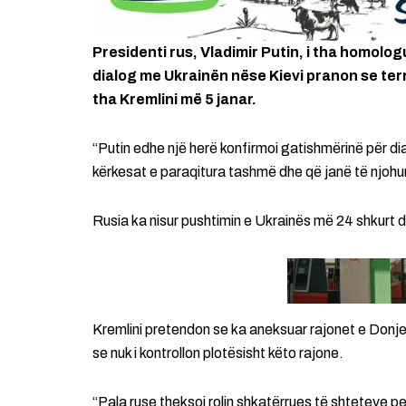
Presidenti rus, Vladimir Putin, i tha homolo
dialog me Ukrainën nëse Kievi pranon se ter
tha Kremlini më 5 janar.
“Putin edhe një herë konfirmoi gatishmërinë për di
kërkesat e paraqitura tashmë dhe që janë të njohur
Rusia ka nisur pushtimin e Ukrainës më 24 shkurt dh
Kremlini pretendon se ka aneksuar rajonet e Donj
se nuk i kontrollon plotësisht këto rajone.
“Pala ruse theksoi rolin shkatërrues të shteteve 