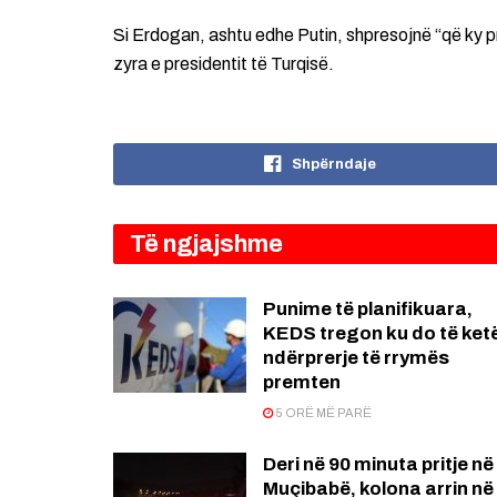
Si Erdogan, ashtu edhe Putin, shpresojnë “që ky p
zyra e presidentit të Turqisë.
Shpërndaje
Të ngjajshme
Punime të planifikuara,
KEDS tregon ku do të ket
ndërprerje të rrymës
premten
5 ORË MË PARË
Deri në 90 minuta pritje në
Muçibabë, kolona arrin në