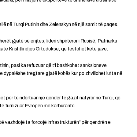
llë në Turqi Putinin dhe Zelenskyn në një samit të paqes.
rët gjatë së enjtes, lideri shpirtëror i Rusisë, Patriarku
 gjatë Krishtlindjes Ortodokse, që festohet këtë javë.
tinin, pasi ka refuzuar që t’i bashkohet sanksioneve
 dypalëshe tregtare gjatë kohës kur po zhvillohet lufta në
net për të ndërtuar një qendër të gazit natyror në Turqi, që
 të furnizuar Evropën me karburante.
të vazhdojë ta forcojë infrastrukturën” për qendrën e