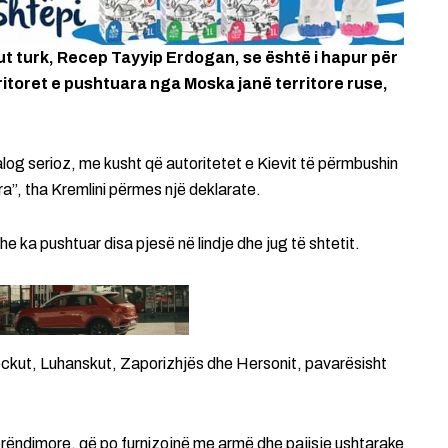
gut turk, Recep Tayyip Erdogan, se është i hapur për
ritoret e pushtuara nga Moska janë territore ruse,
alog serioz, me kusht që autoritetet e Kievit të përmbushin
a”, tha Kremlini përmes një deklarate.
e ka pushtuar disa pjesë në lindje dhe jug të shtetit.
eckut, Luhanskut, Zaporizhjës dhe Hersonit, pavarësisht
perëndimore, që po furnizojnë me armë dhe pajisje ushtarake