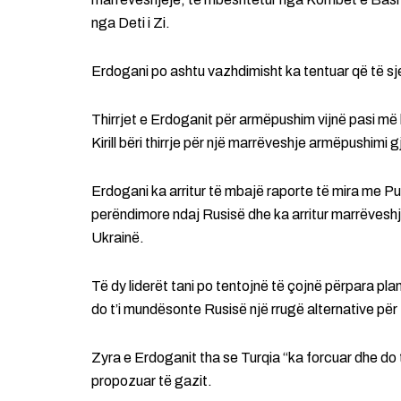
nga Deti i Zi.
Erdogani po ashtu vazhdimisht ka tentuar që të sje
Thirrjet e Erdoganit për armëpushim vijnë pasi më he
Kirill bëri thirrje për një marrëveshje armëpushimi
Erdogani ka arritur të mbajë raporte të mira me Pu
perëndimore ndaj Rusisë dhe ka arritur marrëveshje
Ukrainë.
Të dy liderët tani po tentojnë të çojnë përpara pla
do t’i mundësonte Rusisë një rrugë alternative për
Zyra e Erdoganit tha se Turqia “ka forcuar dhe do 
propozuar të gazit.