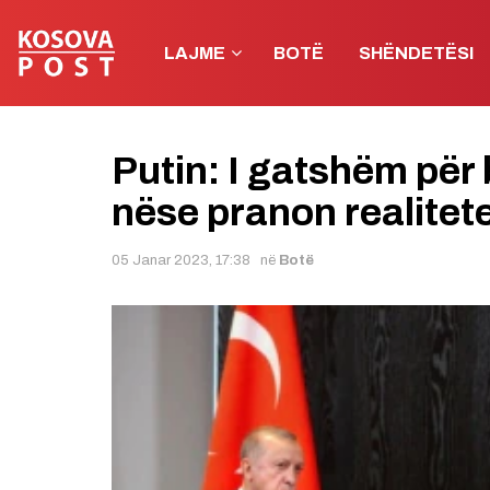
LAJME
BOTË
SHËNDETËSI
Putin: I gatshëm për
nëse pranon realitetet
05 Janar 2023, 17:38
në
Botë