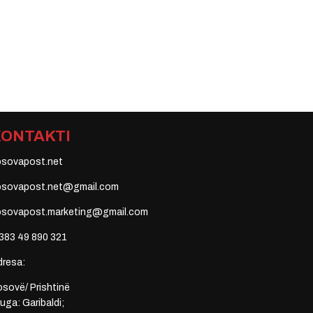
KONTAKTI
osovapost.net
osovapost.net@gmail.com
osovapost.marketing@gmail.com
383 49 890 321
dresa:
sovë/ Prishtinë
uga: Garibaldi;