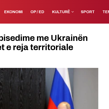
EKONOMI
OP / ED
KULTURË
SPORT
TE
 bisedime me Ukrainën
 e reja territoriale