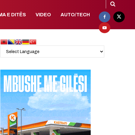
MA E DITËS
VIDEO
AUTO/TECH