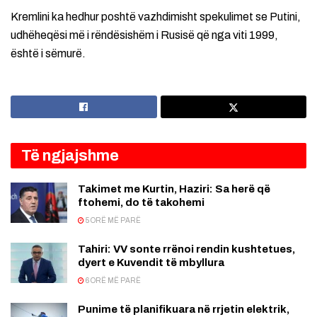
Kremlini ka hedhur poshtë vazhdimisht spekulimet se Putini,
udhëheqësi më i rëndësishëm i Rusisë që nga viti 1999,
është i sëmurë.
Të ngjajshme
Takimet me Kurtin, Haziri: Sa herë që
ftohemi, do të takohemi
5 ORË MË PARË
Tahiri: VV sonte rrënoi rendin kushtetues,
dyert e Kuvendit të mbyllura
6 ORË MË PARË
Punime të planifikuara në rrjetin elektrik,