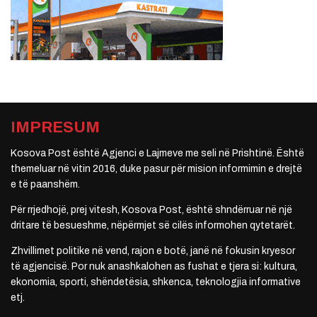
IMPRESUM
Kosova Post është Agjenci e Lajmeve me seli në Prishtinë. Është
themeluar në vitin 2016, duke pasur për mision informimin e drejtë
e të paanshëm.
Për rrjedhojë, prej vitesh, Kosova Post, është shndërruar në një
dritare të besueshme, nëpërmjet së cilës informohen qytetarët.
Zhvillimet politike në vend, rajon e botë, janë në fokusin kryesor
të agjencisë. Por nuk anashkalohen as fushat e tjera si: kultura,
ekonomia, sporti, shëndetësia, shkenca, teknologjia informative
etj.