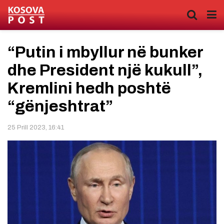
“Putin i mbyllur në bunker
dhe President një kukull”,
Kremlini hedh poshtë
“gënjeshtrat”
25 Prill 2023, 16:41