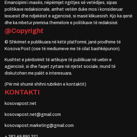
Emancipimi i masës, nëpërmjet ngritjes së vetëdijes, sipas
politikave redaksionale, arrihet vetëm duke mos i konsideruar
lexuesit dhe ndjekësit e agjencisë, si masë klikuesish. Kjo ka qenë
dhe ka mbetur premisa themelore e politikave të redaksisë.
@Copyright
© Shkrimet e publikuara në këtë platformë, janë prodhime të
Kosova Post (ose të mediumeve me të cilat bashkëpunon).
Kushtet e përdorimit të artikujve të publikuar në uebin e
agjencisë, si dhe faqet zyrtare në rrjetet sociale, mund të
diskutohen me palët e interesuara.
(Për më shumë shihni rubrikën e kontaktit)
KONTAKTI
kosovapost.net
kosovapost.net@gmail.com
kosovapost.marketing@gmail.com
+ 383 49 890 321