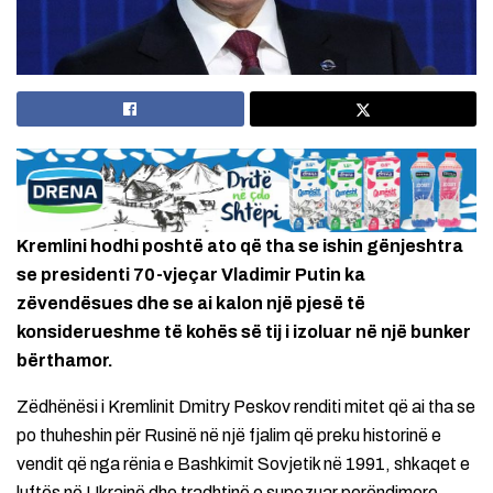
Kremlini hodhi poshtë ato që tha se ishin gënjeshtra
se presidenti 70-vjeçar Vladimir Putin ka
zëvendësues dhe se ai kalon një pjesë të
konsiderueshme të kohës së tij i izoluar në një bunker
bërthamor.
Zëdhënësi i Kremlinit Dmitry Peskov renditi mitet që ai tha se
po thuheshin për Rusinë në një fjalim që preku historinë e
vendit që nga rënia e Bashkimit Sovjetik në 1991, shkaqet e
luftës në Ukrainë dhe tradhtinë e supozuar perëndimore,