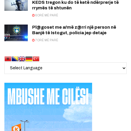
KEDS tregon ku do të ketë ndërprerje të
rrymës të shtunën
6 ORË MË PARË
Pl@goset me aŕmë z@rri një person në
Banjë të Istogut, policia jep detaje
7 ORË MË PARË