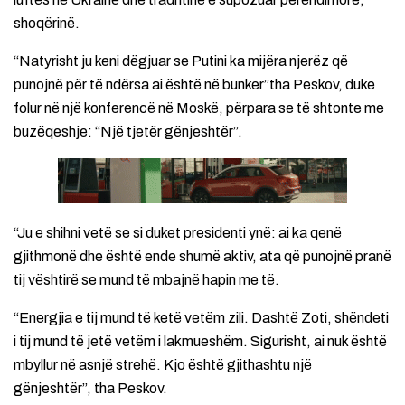
shoqërinë.
“Natyrisht ju keni dëgjuar se Putini ka mijëra njerëz që
punojnë për të ndërsa ai është në bunker”tha Peskov, duke
folur në një konferencë në Moskë, përpara se të shtonte me
buzëqeshje: “Një tjetër gënjeshtër”.
“Ju e shihni vetë se si duket presidenti ynë: ai ka qenë
gjithmonë dhe është ende shumë aktiv, ata që punojnë pranë
tij vështirë se mund të mbajnë hapin me të.
“Energjia e tij mund të ketë vetëm zili. Dashtë Zoti, shëndeti
i tij mund të jetë vetëm i lakmueshëm. Sigurisht, ai nuk është
mbyllur në asnjë strehë. Kjo është gjithashtu një
gënjeshtër”, tha Peskov.