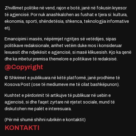
Zhvillimet politike në vend, rajon e botë, janë në fokusin kryesor
të agjencisë. Por nuk anashkalohen as fushat e tjera si: kultura,
ekonomia, sporti, shëndetësia, shkenca, teknologjia informative
etj.
Emancipimi i masës, nëpërmjet ngritjes së vetëdijes, sipas
politikave redaksionale, arrihet vetëm duke mos i konsideruar
lexuesit dhe ndjekësit e agjencisë, si masë klikuesish. Kjo ka qenë
dhe ka mbetur premisa themelore e politikave të redaksisë.
@Copyright
© Shkrimet e publikuara në këtë platformë, janë prodhime të
Kosova Post (ose të mediumeve me të cilat bashkëpunon).
Kushtet e përdorimit të artikujve të publikuar në uebin e
agjencisë, si dhe faqet zyrtare në rrjetet sociale, mund të
diskutohen me palët e interesuara.
(Për më shumë shihni rubrikën e kontaktit)
KONTAKTI