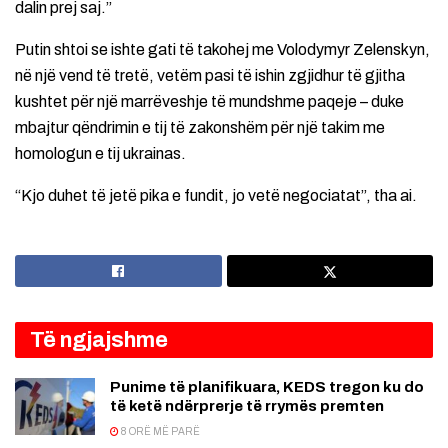
dalin prej saj.”
Putin shtoi se ishte gati të takohej me Volodymyr Zelenskyn,
në një vend të tretë, vetëm pasi të ishin zgjidhur të gjitha
kushtet për një marrëveshje të mundshme paqeje – duke
mbajtur qëndrimin e tij të zakonshëm për një takim me
homologun e tij ukrainas.
“Kjo duhet të jetë pika e fundit, jo vetë negociatat”, tha ai.
Të ngjajshme
Punime të planifikuara, KEDS tregon ku do
të ketë ndërprerje të rrymës premten
8 ORË MË PARË