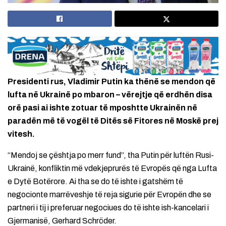
Presidenti rus, Vladimir Putin ka thënë se mendon që
lufta në Ukrainë po mbaron – vërejtje që erdhën disa
orë pasi ai ishte zotuar të mposhtte Ukrainën në
paradën më të vogël të Ditës së Fitores në Moskë prej
vitesh.
“Mendoj se çështja po merr fund”, tha Putin për luftën Rusi-
Ukrainë, konfliktin më vdekjeprurës të Evropës që nga Lufta
e Dytë Botërore. Ai tha se do të ishte i gatshëm të
negocionte marrëveshje të reja sigurie për Evropën dhe se
partneri i tij i preferuar negociues do të ishte ish-kancelari i
Gjermanisë, Gerhard Schröder.