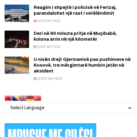
Reagim i shpejtë i policisë në Ferizaj,
parandalohet një rast i vetëlëndimit
9 ORË MË PARË
Deri në 90 minuta pritje në Muçibabë,
kolona arrin në një kilometër
9 ORË MË PARË
U nisën drejt Gjermanisë pas pushimeve në
Kosovë, tre mërgimtarë humbin jetën në
aksiďent
10 ORË MË PARË