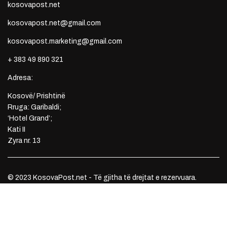
kosovapost.net
kosovapost.net@gmail.com
kosovapost.marketing@gmail.com
+ 383 49 890 321
Adresa:
Kosovë/ Prishtinë
Rruga: Garibaldi;
‘Hotel Grand’;
Kati II
Zyra nr. 13
© 2023 KosovaPost.net - Të gjitha të drejtat e rezervuara.