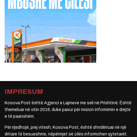
IMPRESUM
Kosova Post është Agjenci e Lajmeve me seli në Prishtinë. Është
themeluar në vitin 2016, duke pasur për mision informimin e drejtë
e të paanshëm.
Për rrjedhojë, prej vitesh, Kosova Post, është shndërruar në një
dritare të besueshme, nëpërmjet së cilës informohen qytetarët.