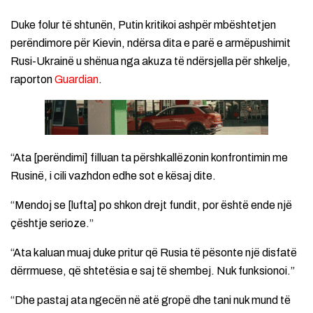
Duke folur të shtunën, Putin kritikoi ashpër mbështetjen
perëndimore për Kievin, ndërsa dita e parë e armëpushimit
Rusi-Ukrainë u shënua nga akuza të ndërsjella për shkelje,
raporton
Guardian
.
“Ata [perëndimi] filluan ta përshkallëzonin konfrontimin me
Rusinë, i cili vazhdon edhe sot e kësaj dite.
“Mendoj se [lufta] po shkon drejt fundit, por është ende një
çështje serioze.”
“Ata kaluan muaj duke pritur që Rusia të pësonte një disfatë
dërrmuese, që shtetësia e saj të shembej. Nuk funksionoi.”
“Dhe pastaj ata ngecën në atë gropë dhe tani nuk mund të