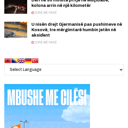
kolona arrin në një kilometër
2 ORË MË PARË
U nisën drejt Gjermanisë pas pushimeve në
Kosovë, tre mërgimtarë humbin jetën në
aksiďent
2 ORË MË PARË