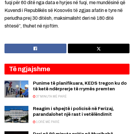
fuqi për 60 ditë nga data e hyrjes në fuqi, me mundësinë që
Kuvendi i Republikës së Kosovës të zgjas afatin e tyre në
periudha prej 30 ditësh, maksimalisht deri në 180 ditë
shtesë”, thuhet në njoftim.
Të ngjajshme
Punime të planifikuara, KEDS tregon ku do
të ketë ndërprerje të rrymës premten
37 MINUTA MË PARË
Reagim i shpejtë i policisë në Ferizaj,
parandalohet një rast i vetëlëndimit
1 ORË MË PARË
Deri në 90 minuta pritje në Muçibabë,