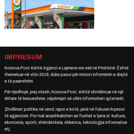
IMPRESUM
Kosova Post është Agjenci e Lajmeve me seli në Prishtinë. Është
themeluar në vitin 2016, duke pasur për mision informimin e drejtë
e të paanshëm.
Për rrjedhojë, prej vitesh, Kosova Post, është shndërruar në një
dritare të besueshme, nëpërmjet së cilës informohen qytetarët.
Zhvillimet politike në vend, rajon e botë, janë në fokusin kryesor
të agjencisë. Por nuk anashkalohen as fushat e tjera si: kultura,
ekonomia, sporti, shëndetësia, shkenca, teknologjia informative
etj.