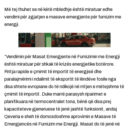
Më tej thuhet se në këtë mbledhje është miratuar edhe
vendimi për zgjatjen e masave emergjente për furnizim me
energji.
“Vendimin për Masat Emergjente në Furnizimin me Energji
është miratuar për shkak të krizës energjetike botërore.
Rritja rapide e çmimit të importit të energjisë dhe
paralajmërimi i ndalimit të eksportit të lëndëve fosile nga
disa shtete evropiane do të ndikojë në rritjen e mëtejshme të
çmimit të importit. Duke marrë parasysh riparimet e
planifikuara në termocentralet tona, bënë që disa prej
kapaciteteve gjeneruese të jenë jashtë funksionit, andaj
Qeveria e sheh të domosdoshme aprovimin e Masave të
Emergjencës në Furnizim me Energji. Masat do të jenë në