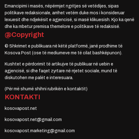
Emancipimi i masës, nëpërmjet ngritjes së vetëdijes, sipas
politikave redaksionale, arrihet vetëm duke mos i konsideruar
lexuesit dhe ndjekësit e agjencisë, si masë klikuesish. Kjo ka qenë
dhe ka mbetur premisa themelore e politikave të redaksisë.
@Copyright
© Shkrimet e publikuara në këtë platformë, janë prodhime të
Kosova Post (ose të mediumeve me të cilat bashkëpunon).
Kushtet e përdorimit të artikujve të publikuar në uebin e
agjencisë, si dhe faqet zyrtare në rrjetet sociale, mund të
diskutohen me palët e interesuara.
(Për më shumë shihni rubrikën e kontaktit)
KONTAKTI
kosovapost.net
kosovapost.net@gmail.com
kosovapost.marketing@gmail.com