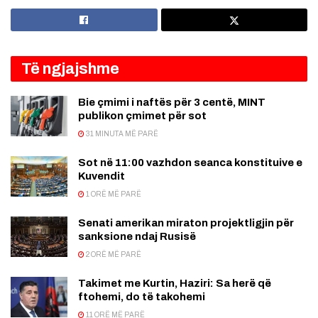
Të ngjajshme
Bie çmimi i naftës për 3 centë, MINT
publikon çmimet për sot
31 MINUTA MË PARË
Sot në 11:00 vazhdon seanca konstituive e
Kuvendit
1 ORË MË PARË
Senati amerikan miraton projektligjin për
sanksione ndaj Rusisë
2 ORË MË PARË
Takimet me Kurtin, Haziri: Sa herë që
ftohemi, do të takohemi
11 ORË MË PARË