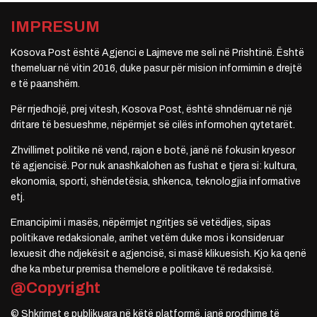
IMPRESUM
Kosova Post është Agjenci e Lajmeve me seli në Prishtinë. Është
themeluar në vitin 2016, duke pasur për mision informimin e drejtë
e të paanshëm.
Për rrjedhojë, prej vitesh, Kosova Post, është shndërruar në një
dritare të besueshme, nëpërmjet së cilës informohen qytetarët.
Zhvillimet politike në vend, rajon e botë, janë në fokusin kryesor
të agjencisë. Por nuk anashkalohen as fushat e tjera si: kultura,
ekonomia, sporti, shëndetësia, shkenca, teknologjia informative
etj.
Emancipimi i masës, nëpërmjet ngritjes së vetëdijes, sipas
politikave redaksionale, arrihet vetëm duke mos i konsideruar
lexuesit dhe ndjekësit e agjencisë, si masë klikuesish. Kjo ka qenë
dhe ka mbetur premisa themelore e politikave të redaksisë.
@Copyright
© Shkrimet e publikuara në këtë platformë, janë prodhime të