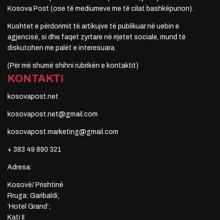
Kosova Post (ose të mediumeve me të cilat bashkëpunon).
Kushtet e përdorimit të artikujve të publikuar në uebin e
agjencisë, si dhe faqet zyrtare në rrjetet sociale, mund të
diskutohen me palët e interesuara.
(Për më shumë shihni rubrikën e kontaktit)
KONTAKTI
kosovapost.net
kosovapost.net@gmail.com
kosovapost.marketing@gmail.com
+ 383 49 890 321
Adresa:
Kosovë/ Prishtinë
Rruga: Garibaldi;
‘Hotel Grand’;
Kati II