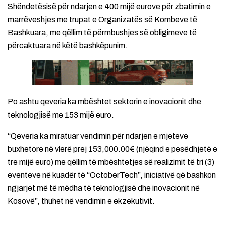
Shëndetësisë për ndarjen e 400 mijë eurove për zbatimin e
marrëveshjes me trupat e Organizatës së Kombeve të
Bashkuara, me qëllim të përmbushjes së obligimeve të
përcaktuara në këtë bashkëpunim.
Po ashtu qeveria ka mbështet sektorin e inovacionit dhe
teknologjisë me 153 mijë euro.
“Qeveria ka miratuar vendimin për ndarjen e mjeteve
buxhetore në vlerë prej 153,000.00€ (njëqind e pesëdhjetë e
tre mijë euro) me qëllim të mbështetjes së realizimit të tri (3)
eventeve në kuadër të “OctoberTech”, iniciativë që bashkon
ngjarjet më të mëdha të teknologjisë dhe inovacionit në
Kosovë”, thuhet në vendimin e ekzekutivit.