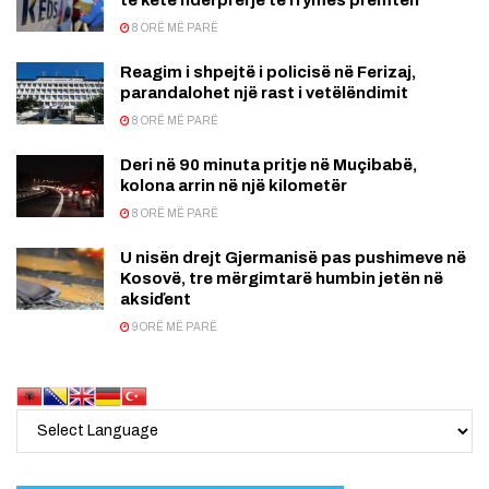
8 ORË MË PARË
Reagim i shpejtë i policisë në Ferizaj,
parandalohet një rast i vetëlëndimit
8 ORË MË PARË
Deri në 90 minuta pritje në Muçibabë,
kolona arrin në një kilometër
8 ORË MË PARË
U nisën drejt Gjermanisë pas pushimeve në
Kosovë, tre mërgimtarë humbin jetën në
aksiďent
9 ORË MË PARË