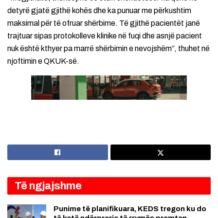
detyrë gjatë gjithë kohës dhe ka punuar me përkushtim
maksimal për të ofruar shërbime. Të gjithë pacientët janë
trajtuar sipas protokolleve klinike në fuqi dhe asnjë pacient
nuk është kthyer pa marrë shërbimin e nevojshëm”, thuhet në
njoftimin e QKUK-së.
Të ngjajshme
Punime të planifikuara, KEDS tregon ku do
të ketë ndërprerje të rrymës premten