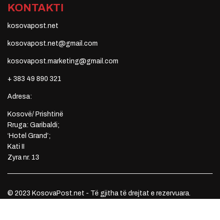
KONTAKTI
kosovapost.net
kosovapost.net@gmail.com
kosovapost.marketing@gmail.com
+ 383 49 890 321
Adresa:
Kosovë/ Prishtinë
Rruga: Garibaldi;
‘Hotel Grand’;
Kati II
Zyra nr. 13
© 2023 KosovaPost.net - Të gjitha të drejtat e rezervuara.