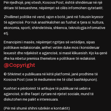
Për rrjedhojë, prej vitesh, Kosova Post, është shndërruar në një
dritare të besueshme, nëpërmjet së cilës informohen qytetarët.
Zhvillimet politike në vend, rajon e botë, janë në fokusin kryesor
të agjencisë. Por nuk anashkalohen as fushat e tjera si: kultura,
ekonomia, sporti, shëndetësia, shkenca, teknologjia informative
etj.
Emancipimi i masës, nëpërmjet ngritjes së vetëdijes, sipas
politikave redaksionale, arrihet vetëm duke mos i konsideruar
lexuesit dhe ndjekësit e agjencisë, si masë klikuesish. Kjo ka qenë
dhe ka mbetur premisa themelore e politikave të redaksisë.
@Copyright
© Shkrimet e publikuara në këtë platformë, janë prodhime të
Kosova Post (ose të mediumeve me të cilat bashkëpunon).
Kushtet e përdorimit të artikujve të publikuar në uebin e
agjencisë, si dhe faqet zyrtare në rrjetet sociale, mund të
diskutohen me palët e interesuara.
(Për më shumë shihni rubrikën e kontaktit)