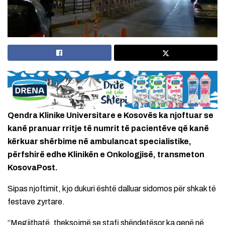
Qendra Klinike Universitare e Kosovës ka njoftuar se
kanë pranuar rritje të numrit të pacientëve që kanë
kërkuar shërbime në ambulancat specialistike,
përfshirë edhe Klinikën e Onkologjisë, transmeton
KosovaPost.
Sipas njoftimit, kjo dukuri është dalluar sidomos për shkak të
festave zyrtare.
“Megjithatë, theksojmë se stafi shëndetësor ka qenë në