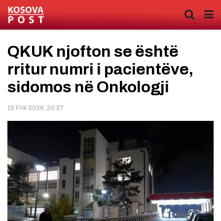
QKUK njofton se është
rritur numri i pacientëve,
sidomos në Onkologji
15 Prill 2026, 20:27