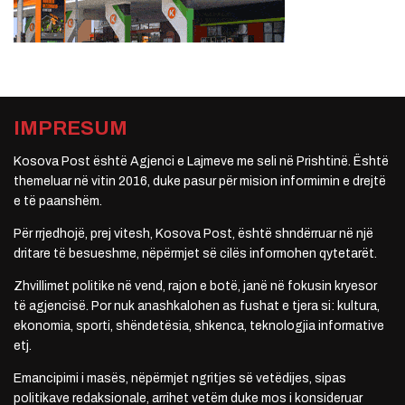
IMPRESUM
Kosova Post është Agjenci e Lajmeve me seli në Prishtinë. Është
themeluar në vitin 2016, duke pasur për mision informimin e drejtë
e të paanshëm.
Për rrjedhojë, prej vitesh, Kosova Post, është shndërruar në një
dritare të besueshme, nëpërmjet së cilës informohen qytetarët.
Zhvillimet politike në vend, rajon e botë, janë në fokusin kryesor
të agjencisë. Por nuk anashkalohen as fushat e tjera si: kultura,
ekonomia, sporti, shëndetësia, shkenca, teknologjia informative
etj.
Emancipimi i masës, nëpërmjet ngritjes së vetëdijes, sipas
politikave redaksionale, arrihet vetëm duke mos i konsideruar