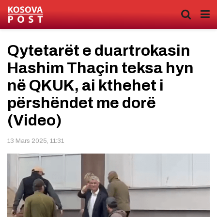
Qytetarët e duartrokasin
Hashim Thaçin teksa hyn
në QKUK, ai kthehet i
përshëndet me dorë
(Video)
13 Mars 2025, 11:31