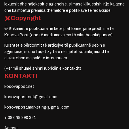
lexuesit dhe ndjekësit e agjencisë, si masë klikuesish. Kjo ka qenë
dhe ka mbetur premisa themelore e politikave të redaksisë.
@Copyright
© Shkrimet e publikuara në këtë platformë, janë prodhime të
Kosova Post (ose të mediumeve me të cilat bashkëpunon).
Kushtet e përdorimit të artikujve të publikuar në uebin e
agjencisë, si dhe faqet zyrtare në rrjetet sociale, mund të
diskutohen me palët e interesuara.
(Për më shumë shihni rubrikën e kontaktit)
KONTAKTI
kosovapost.net
kosovapost.net@gmail.com
kosovapost.marketing@gmail.com
+ 383 49 890 321
Adresa: