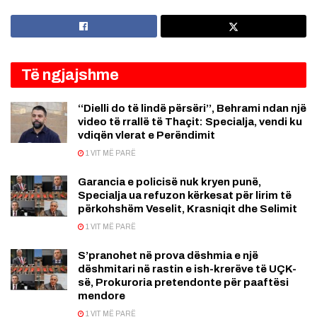
Të ngjajshme
‘‘Dielli do të lindë përsëri’’, Behrami ndan një
video të rrallë të Thaçit: Specialja, vendi ku
vdiqën vlerat e Perëndimit
1 VIT MË PARË
Garancia e policisë nuk kryen punë,
Specialja ua refuzon kërkesat për lirim të
përkohshëm Veselit, Krasniqit dhe Selimit
1 VIT MË PARË
S’pranohet në prova dëshmia e një
dëshmitari në rastin e ish-krerëve të UÇK-
së, Prokuroria pretendonte për paaftësi
mendore
1 VIT MË PARË