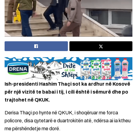
Ish-presidenti Hashim Thaçi sot ka ardhur në Kosovë
për një vizitë te babai i tij, i cili është i sëmurë dhe po
trajtohet në QKUK.
Derisa Thaçi po hynte në QKUK, i shoqëruar me forca
policore, disa qytetarë e duartrokitën atë, ndërsa ai ia ktheu
me përshëndetje me dorë.