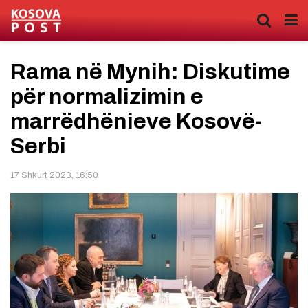
Rama në Mynih: Diskutime
për normalizimin e
marrëdhënieve Kosovë-
Serbi
17 Shkurt 2023, 16:50