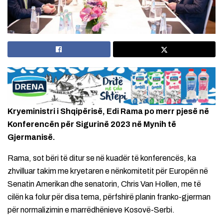
Kryeministri i Shqipërisë, Edi Rama po merr pjesë në
Konferencën për Sigurinë 2023 në Mynih të
Gjermanisë.
Rama, sot bëri të ditur se në kuadër të konferencës, ka
zhvilluar takim me kryetaren e nënkomitetit për Europën në
Senatin Amerikan dhe senatorin, Chris Van Hollen, me të
cilën ka folur për disa tema, përfshirë planin franko-gjerman
për normalizimin e marrëdhënieve Kosovë-Serbi.