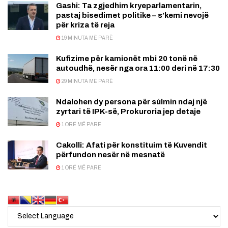
Gashi: Ta zgjedhim kryeparlamentarin,
pastaj bisedimet politike – s’kemi nevojë
për kriza të reja
19 MINUTA MË PARË
Kufizime për kamionët mbi 20 tonë në
autoudhë, nesër nga ora 11:00 deri në 17:30
29 MINUTA MË PARË
Ndalohen dy persona për súlmin ndaj një
zyrtari të IPK-së, Prokuroria jep detaje
1 ORË MË PARË
Cakolli: Afati për konstituim të Kuvendit
përfundon nesër në mesnatë
1 ORË MË PARË