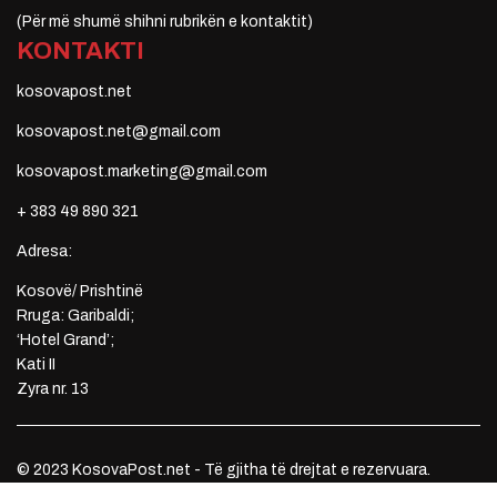
(Për më shumë shihni rubrikën e kontaktit)
KONTAKTI
kosovapost.net
kosovapost.net@gmail.com
kosovapost.marketing@gmail.com
+ 383 49 890 321
Adresa:
Kosovë/ Prishtinë
Rruga: Garibaldi;
‘Hotel Grand’;
Kati II
Zyra nr. 13
© 2023 KosovaPost.net - Të gjitha të drejtat e rezervuara.