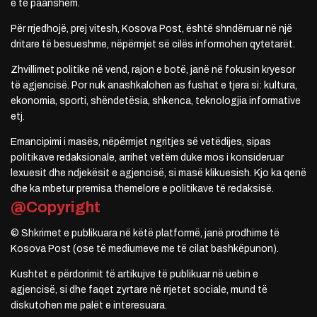
e të paanshëm.
Për rrjedhojë, prej vitesh, Kosova Post, është shndërruar në një
dritare të besueshme, nëpërmjet së cilës informohen qytetarët.
Zhvillimet politike në vend, rajon e botë, janë në fokusin kryesor
të agjencisë. Por nuk anashkalohen as fushat e tjera si: kultura,
ekonomia, sporti, shëndetësia, shkenca, teknologjia informative
etj.
Emancipimi i masës, nëpërmjet ngritjes së vetëdijes, sipas
politikave redaksionale, arrihet vetëm duke mos i konsideruar
lexuesit dhe ndjekësit e agjencisë, si masë klikuesish. Kjo ka qenë
dhe ka mbetur premisa themelore e politikave të redaksisë.
@Copyright
© Shkrimet e publikuara në këtë platformë, janë prodhime të
Kosova Post (ose të mediumeve me të cilat bashkëpunon).
Kushtet e përdorimit të artikujve të publikuar në uebin e
agjencisë, si dhe faqet zyrtare në rrjetet sociale, mund të
diskutohen me palët e interesuara.