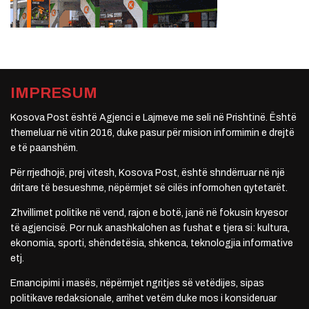
IMPRESUM
Kosova Post është Agjenci e Lajmeve me seli në Prishtinë. Është
themeluar në vitin 2016, duke pasur për mision informimin e drejtë
e të paanshëm.
Për rrjedhojë, prej vitesh, Kosova Post, është shndërruar në një
dritare të besueshme, nëpërmjet së cilës informohen qytetarët.
Zhvillimet politike në vend, rajon e botë, janë në fokusin kryesor
të agjencisë. Por nuk anashkalohen as fushat e tjera si: kultura,
ekonomia, sporti, shëndetësia, shkenca, teknologjia informative
etj.
Emancipimi i masës, nëpërmjet ngritjes së vetëdijes, sipas
politikave redaksionale, arrihet vetëm duke mos i konsideruar