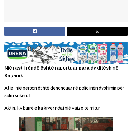
Një rast i rëndë është raportuar para dy ditësh në
Kaçanik.
Atje, një person është denoncuar në polici nën dyshimin për
sulm seksual.
Aktin, ky burrë e ka kryer ndaj një vajze të mitur.