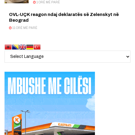
1 ORË MË PARË
OVL-UÇK reagon ndaj deklaratës së Zelenskyt në
Beograd
11 ORË MË PARË