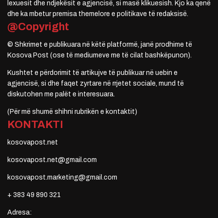
lexuesit dhe ndjekësit e agjencisë, si masë klikuesish. Kjo ka qenë
dhe ka mbetur premisa themelore e politikave të redaksisë.
@Copyright
© Shkrimet e publikuara në këtë platformë, janë prodhime të
Kosova Post (ose të mediumeve me të cilat bashkëpunon).
Kushtet e përdorimit të artikujve të publikuar në uebin e
agjencisë, si dhe faqet zyrtare në rrjetet sociale, mund të
diskutohen me palët e interesuara.
(Për më shumë shihni rubrikën e kontaktit)
KONTAKTI
kosovapost.net
kosovapost.net@gmail.com
kosovapost.marketing@gmail.com
+ 383 49 890 321
Adresa: