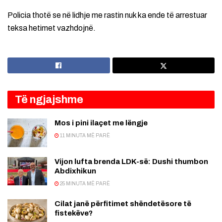
Policia thotë se në lidhje me rastin nuk ka ende të arrestuar
teksa hetimet vazhdojnë.
Të ngjajshme
Mos i pini ilaçet me lëngje
11 MINUTA MË PARË
Vijon lufta brenda LDK-së: Dushi thumbon
Abdixhikun
25 MINUTA MË PARË
Cilat janë përfitimet shëndetësore të
fistekëve?