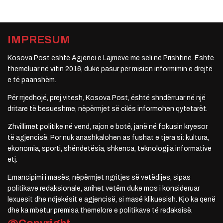
IMPRESUM
Kosova Post është Agjenci e Lajmeve me seli në Prishtinë. Është
themeluar në vitin 2016, duke pasur për mision informimin e drejtë
e të paanshëm.
Për rrjedhojë, prej vitesh, Kosova Post, është shndërruar në një
dritare të besueshme, nëpërmjet së cilës informohen qytetarët.
Zhvillimet politike në vend, rajon e botë, janë në fokusin kryesor
të agjencisë. Por nuk anashkalohen as fushat e tjera si: kultura,
ekonomia, sporti, shëndetësia, shkenca, teknologjia informative
etj.
Emancipimi i masës, nëpërmjet ngritjes së vetëdijes, sipas
politikave redaksionale, arrihet vetëm duke mos i konsideruar
lexuesit dhe ndjekësit e agjencisë, si masë klikuesish. Kjo ka qenë
dhe ka mbetur premisa themelore e politikave të redaksisë.