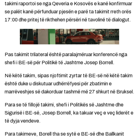
takimi raportoi se nga Qeveria e Kosovës e kanë konfirmuar
se palët kanë përfunduar pjesën e parë ta takimit rreth orës
17:00 dhe pritej të rikthehen përsëri në tavolinë të dialogut.
Pas takimit trilateral është paralajmëruar konferencë nga
shefi i BE-së për Politikë të Jashtme Josep Borrell.
Në këtë takim, sipas njoftimit zyrtar të BE-së në këtë takim
është duke u diskutuar udhërrëfyesi për zbatimin e
marrëveshjes së dakorduar tashmë më 27 shkurt në Bruksel.
Para se të fillojë takimi, shefi i Politikës së Jashtme dhe
Sigurisë i BE-së, Josep Borrell, ka takuar veç e veç liderët e
të dyja vendeve.
Para takimeve, Borell tha se sytë e BE-së dhe Ballkanit