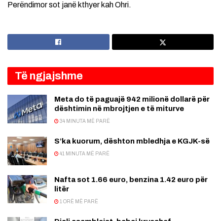
Perëndimor sot janë kthyer kah Ohri.
Të ngjajshme
Meta do të paguajë 942 milionë dollarë për
dështimin në mbrojtjen e të miturve
34 MINUTA MË PARË
S’ka kuorum, dështon mbledhja e KGJK-së
41 MINUTA MË PARË
Nafta sot 1.66 euro, benzina 1.42 euro për
litër
1 ORË MË PARË