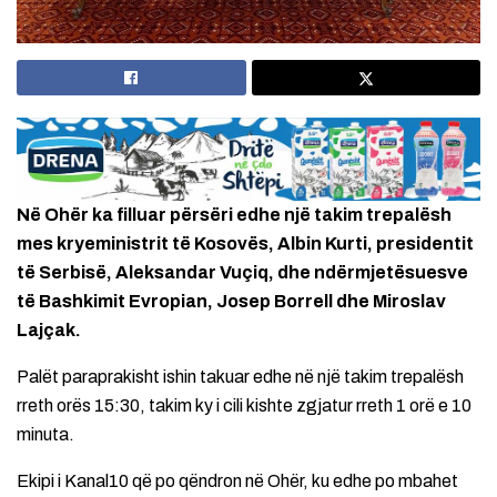
Në Ohër ka filluar përsëri edhe një takim trepalësh
mes kryeministrit të Kosovës, Albin Kurti, presidentit
të Serbisë, Aleksandar Vuçiq, dhe ndërmjetësuesve
të Bashkimit Evropian, Josep Borrell dhe Miroslav
Lajçak.
Palët paraprakisht ishin takuar edhe në një takim trepalësh
rreth orës 15:30, takim ky i cili kishte zgjatur rreth 1 orë e 10
minuta.
Ekipi i Kanal10 që po qëndron në Ohër, ku edhe po mbahet