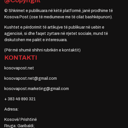
@Copyright
© Shkrimet e publikuara në këtë platformë, janë prodhime të
Kosova Post (ose të mediumeve me të cilat bashkëpunon).
Kushtet e përdorimit të artikujve të publikuar në uebin e
agjencisë, si dhe faqet zyrtare në rrjetet sociale, mund të
diskutohen me palët e interesuara.
(Për më shumë shihni rubrikën e kontaktit)
KONTAKTI
kosovapost.net
kosovapost.net@gmail.com
kosovapost.marketing@gmail.com
+ 383 49 890 321
Adresa:
Kosovë/ Prishtinë
Rruga: Garibaldi;