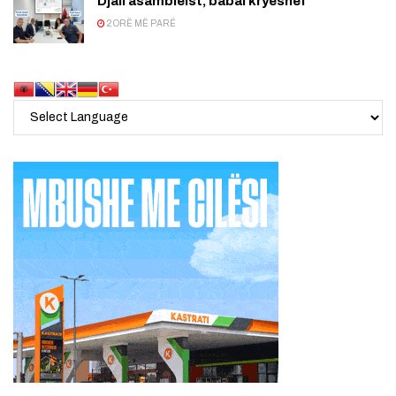
Djali asambleist, babai kryeshef
2 ORË MË PARË